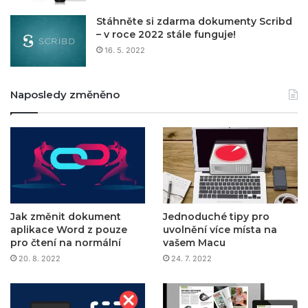
Stáhněte si zdarma dokumenty Scribd
– v roce 2022 stále funguje!
16. 5. 2022
Naposledy změněno
Jak změnit dokument
Jednoduché tipy pro
aplikace Word z pouze
uvolnění více místa na
pro čtení na normální
vašem Macu
20. 8. 2022
24. 7. 2022