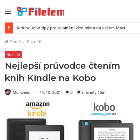
Menu
Jednoduché tipy pro uvolnění více místa na vašem Macu
Domů
/
Roznítit
Roznítit
Nejlepší průvodce čtením
knih Kindle na Kobo
Mohamed
14. 10. 2021
0
3 minuty čtení