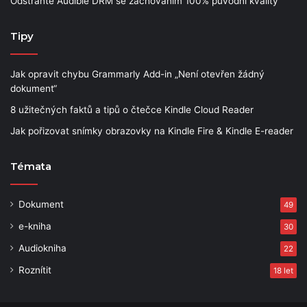
Odstraňte Audible DRM se zachováním 100% původní kvality
Tipy
Jak opravit chybu Grammarly Add-in „Není otevřen žádný
dokument“
8 užitečných faktů a tipů o čtečce Kindle Cloud Reader
Jak pořizovat snímky obrazovky na Kindle Fire & Kindle E-reader
Témata
Dokument
49
e-kniha
30
Audiokniha
22
Roznítit
18 let