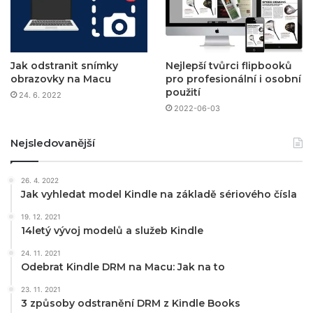
Jak odstranit snímky
Nejlepší tvůrci flipbooků
obrazovky na Macu
pro profesionální i osobní
použití
24. 6. 2022
2022-06-03
Nejsledovanější
26. 4. 2022
Jak vyhledat model Kindle na základě sériového čísla
19. 12. 2021
14letý vývoj modelů a služeb Kindle
24. 11. 2021
Odebrat Kindle DRM na Macu: Jak na to
23. 11. 2021
3 způsoby odstranění DRM z Kindle Books