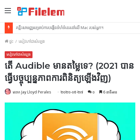
ម៉ឺនុយ
របៀបលុបរូបថតអេក្រង់នៅលើ Mac
ផ្ទះ
/
សៀវភៅជាសំឡេង
សៀវភៅជាសំឡេង
តើ Audible មានតម្លៃទេ? (2021 បាន
ធ្វើបច្ចុប្បន្នភាពការពិនិត្យឡើងវិញ)
លោក Jay Lloyd Perales
២០២១-០៥-២៧
០
6 នាទីអាន