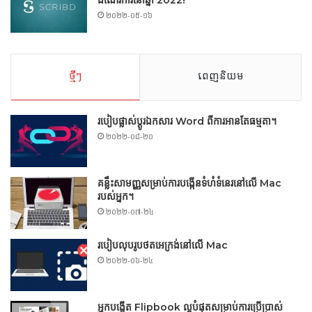
ដំណើរការនៅឆ្នាំ 2022!
២០២២-០៥-១៦
ថ្មីៗ
ពេញនិយម
របៀបផ្លាស់ប្តូរឯកសារ Word ពីការអានតែធម្មតា។
២០២២-០៨-២០
គន្លឹះសាមញ្ញសម្រាប់ការបង្កើនទំហំទំនេរនៅលើ Mac
របស់អ្នក។
២០២២-០៧-២៤
របៀបលុបរូបថតអេក្រង់នៅលើ Mac
២០២២-០៦-២៤
អ្នកបង្កើត Flipbook ល្អបំផុតសម្រាប់ការប្រើប្រាស់