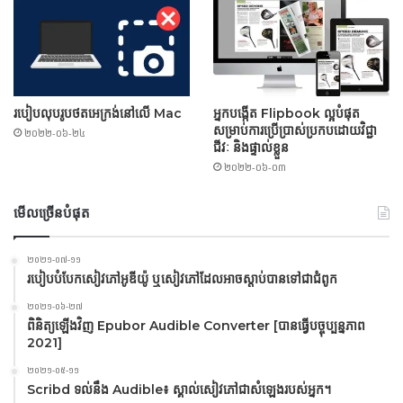
របៀបលុបរូបថតអេក្រង់នៅលើ Mac
អ្នកបង្កើត Flipbook ល្អបំផុត
សម្រាប់ការប្រើប្រាស់ប្រកបដោយវិជ្ជា
២០២២-០៦-២៤
ជីវៈ និងផ្ទាល់ខ្លួន
២០២២-០៦-០៣
មើលច្រើនបំផុត
២០២១-០៧-១១
របៀបបំបែកសៀវភៅអូឌីយ៉ូ ឬសៀវភៅដែលអាចស្តាប់បានទៅជាជំពូក
២០២១-០៦-២៧
ពិនិត្យឡើងវិញ Epubor Audible Converter [បានធ្វើបច្ចុប្បន្នភាព
2021]
២០២១-០៥-១១
Scribd ទល់នឹង Audible៖ ស្គាល់សៀវភៅជាសំឡេងរបស់អ្នក។