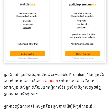
គួរចងចាំថា ប្រសិនបើអ្នកជ្រើសរើស Audible Premium Plus អ្នកនឹង
មានយ៉ាងហោចណាស់មួយ។
ឥណទាន
នៅពេលអ្នកចាប់ផ្តើមការ
សាកល្បងរបស់អ្នក ហើយបន្តជារៀងរាល់ខែ ប្រសិនបើអ្នកសម្រេចចិត្ត
ក្លាយជាសមាជិកផ្លូវការ។
អ្នកអាចប្រើឥណទានដែលអ្នកនឹងទទួលបានដើម្បីទិញចំណងជើង