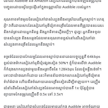
នៅលើ Audible និង Amazon សៀវភៅដែលអ្នកបានទិញនឹងត្រូវបាន
បញ្ចូលដោយស្វ័យប្រវត្តិទៅក្នុងបណ្ណាល័យ Audible របស់អ្នក។
គុណភាពទាំងមូលនៃសៀវភៅជាសំឡេងនឹងអាស្រ័យលើអ្នកស្តាប់។ ហេតុ
អ្វី? វាគឺដោយសារតែសៀវភៅអូឌីយ៉ូភាគច្រើនដែលមានគឺត្រូវបានសរសេរ
និងកត់ត្រាដោយអ្នកនិពន្ធ និងអ្នកនិទានរឿងល្បីៗ។ ដូច្នេះ អ្នកនឹងទទួល
បានសំឡេង និងសម្លេងដែលមានគុណភាពខ្ពស់នៅលើសៀវភៅជា
សំឡេងភាគច្រើនដែលអ្នកនឹងស្តាប់។
ទម្រង់ដែលបានកែលម្អដែលអាចស្ដាប់បាននាពេលបច្ចុប្បន្នគឺ 64kbps
ខ្ពស់ជាងម៉ាកសៀវភៅអូឌីយ៉ូផ្សេងទៀត 50%។ ខ្ញុំក៏បានលឺថា Audible
ក៏កំពុងសាកល្បងជាមួយនឹងអត្រាប៊ីតនៃ 128kbps ដែលខ្ញុំទន្ទឹងរង់ចាំ។
ទោះជាយ៉ាងណាក៏ដោយ នេះក៏មានន័យថាឯកសារសៀវភៅអូឌីយ៉ូមាន
ទំហំធំជាង ហើយនឹងចំណាយពេលច្រើនទៀតដើម្បីទាញយក។ ល្បឿន
លំនាំដើមនៃសៀវភៅសំឡេងដែលអាចស្ដាប់បានគឺ 1x ប៉ុន្តែខ្ញុំបាន
ព្យាយាមកែតម្រូវល្បឿនពី 0.5x ទៅ 3.5x។
ជាធម្មតា សៀវភៅជាសំឡេងដែលមាននៅក្នុង Audible អាចចំណាយ