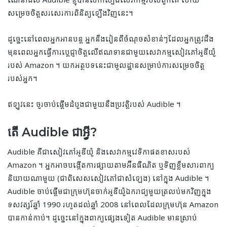
ណែនាំដល់ Audible ខ្ញុំបានសាកល្បងសេវាកម្មរបស់ពួកគេ ហើយ
សម្រេចចិត្តសរសេរការពិនិត្យឡើងវិញនេះ។
ដូច្នេះនៅពេលអ្នកអានបន្ត អ្នកនឹងរៀនពីចំណុចសំខាន់ៗដែលអ្នកត្រូវដឹង
មុនពេលអ្នកធ្វើការប្តេជ្ញាចិត្តលើឥណទានជាមួយសេវាកម្មសៀវភៅអូឌីយ៉ូ
របស់ Amazon ។ យកអត្ថបទនេះជាមូលដ្ឋានសម្រាប់ការសម្រេចចិត្ត
របស់អ្នក។
ឥឡូវនេះ ចូរចាប់ផ្តើមដំបូងជាមួយនឹងប្រវត្តិរបស់ Audible ។
តើ Audible ជាអ្វី?
Audible គឺជាសៀវភៅអូឌីយ៉ូ និងសេវាកម្មវេទិកាផតខាសរបស់
Amazon ។ អ្នកអាចបង្កើតការផ្សាយតាមអ៊ីនធឺណិត ឬទិញខ្លឹមសារពាក្យ
និយាយណាមួយ (ជាពិសេសសៀវភៅជាសំឡេង) នៅក្នុង Audible ។
Audible ចាប់ផ្តើមជាក្រុមហ៊ុនចាក់អូឌីយ៉ូឯករាជ្យមួយត្រលប់មកវិញក្នុង
ទសវត្សរ៍ឆ្នាំ 1990 រហូតដល់ឆ្នាំ 2008 នៅពេលដែលក្រុមហ៊ុន Amazon
បានកាន់កាប់។ ដូច្នេះនៅក្នុងពាក្យផ្សេងទៀត Audible មានស្រាប់