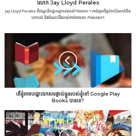
លោក Jay Lloyd Perales
Jay Lloyd Perales គឺជាអ្នកនិពន្ធបច្ចេកទេសនៅ Filelem ។ គាត់ចូលចិត្តចែករំលែកគំនិត
យោបល់ និងចំណេះដឹងរបស់គាត់តាមរយៈការសរសេរ។
តើខ្ញុំអាចបង្ហោះឯកសារផ្ទាល់ខ្លួនរបស់ខ្ញុំទៅ Google Play
Books បានទេ?