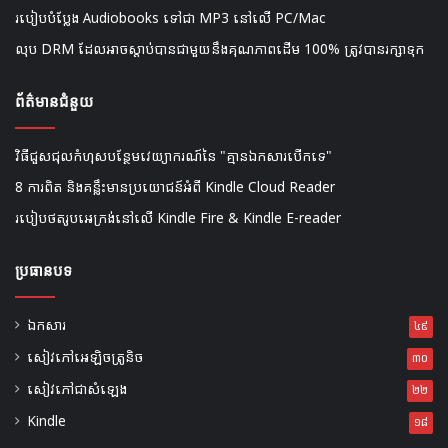
របៀបបំប្លែង Audiobooks ទៅជា MP3 នៅលើ PC/Mac
លុប DRM ដែលអាចស្តាប់បានជាមួយនឹងគុណភាពដើម 100% ត្រូវបានរក្សាទុក
ព័ត៌មានជំនួយ
វិធីជួសជុលកំហុសបន្ថែមវេយ្យាករណ៍នៃ "គ្មានឯកសារបើកទេ"
8 ការពិត និងគន្លឹះមានប្រយោជន៍អំពី Kindle Cloud Reader
របៀបថតរូបអេក្រង់នៅលើ Kindle Fire & Kindle E-reader
ប្រធានបទ
ឯកសារ
៤៩
សៀវភៅអេឡិចត្រូនិច
៣០
សៀវភៅជាសំឡេង
២២
Kindle
១៨