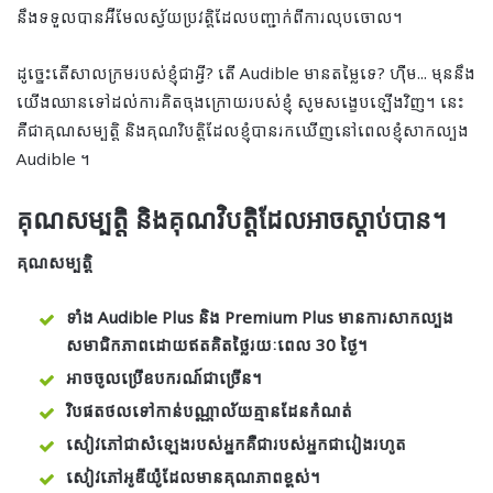
នឹងទទួលបានអ៊ីមែលស្វ័យប្រវត្តិដែលបញ្ជាក់ពីការលុបចោល។
ដូច្នេះតើសាលក្រមរបស់ខ្ញុំជាអ្វី? តើ Audible មានតម្លៃទេ? ហ៊ឺម... មុននឹង
យើងឈានទៅដល់ការគិតចុងក្រោយរបស់ខ្ញុំ សូមសង្ខេបឡើងវិញ។ នេះ
គឺជាគុណសម្បត្តិ និងគុណវិបត្តិដែលខ្ញុំបានរកឃើញនៅពេលខ្ញុំសាកល្បង
Audible ។
គុណសម្បត្តិ និងគុណវិបត្តិដែលអាចស្តាប់បាន។
គុណសម្បត្តិ
ទាំង Audible Plus និង Premium Plus មានការសាកល្បង
សមាជិកភាពដោយឥតគិតថ្លៃរយៈពេល 30 ថ្ងៃ។
អាចចូលប្រើឧបករណ៍ជាច្រើន។
វិបផតថលទៅកាន់បណ្ណាល័យគ្មានដែនកំណត់
សៀវភៅជាសំឡេងរបស់អ្នកគឺជារបស់អ្នកជារៀងរហូត
សៀវភៅអូឌីយ៉ូដែលមានគុណភាពខ្ពស់។