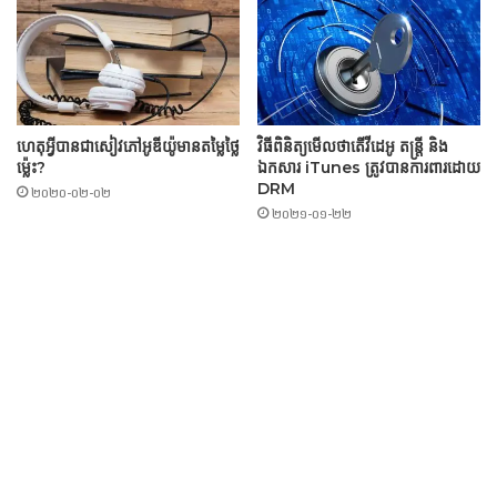
ហេតុអ្វីបានជាសៀវភៅអូឌីយ៉ូមានតម្លៃថ្លៃ
វិធីពិនិត្យមើលថាតើវីដេអូ តន្ត្រី និង
ម្ល៉េះ?
ឯកសារ iTunes ត្រូវបានការពារដោយ
DRM
២០២០-០២-០២
២០២១-០១-២២