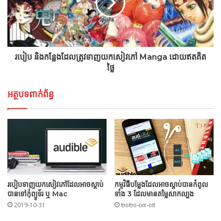
របៀប និងកន្លែងដែលត្រូវទាញយកសៀវភៅ Manga ដោយឥតគិត
ថ្លៃ
អត្ថបទពាក់ព័ន្ធ
របៀបទាញយកសៀវភៅដែលអាចស្តាប់
កម្មវិធីបម្លែងដែលអាចស្តាប់បានកំពូល
បានទៅកុំព្យូទ័រ ឬ Mac
ទាំង 3 ដែលមានតម្លៃសាកល្បង
2019-10-31
២០២០-០៣-០៥