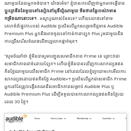
ណាមួយដែលអ្នកចង់បាន។ យ៉ាងម៉េច? ខ្ញុំបានរកឃើញថាអ្នកអាចធ្វើបាន
ប្តូរក្រេឌីតតែមួយទៅសៀវភៅអូឌីយ៉ូណាមួយ មិនថាតម្លៃរបស់វាមាន
កម្រិតណានោះទេ។
. អស្ចារ្យណាស់មែនទេ? ហើយយោងទៅតាម
គេហទំព័រផ្លូវការរបស់ Audible ប្រសិនបើអ្នកសម្រេចចិត្តមាន Audible
Premium Plus អ្នកនឹងអាចចូលទៅកាន់កាតាឡុក Plus រួមជាមួយនឹង
ការជ្រើសរើសចំណងជើងបុព្វលាភផ្តាច់មុខ។
“សូមចំណាំថា ខ្ញុំមិនបានរួមបញ្ចូលសមាជិកភាព Prime ទេ ព្រោះវាជា
សមាជិកភាពដាច់ដោយឡែក។ ហើយ​ខ្ញុំ​មិន​បាន​ឃើញ​ការ​សាកល្បង​ឥត​
គិត​ថ្លៃ​ណា​មួយ​លើ​សមាជិក Prime នៅ​ពេល​ដែល​ខ្ញុំ​ព្យាយាម​រក​មើល​ការ​
សាកល្បង​ដោយ​ឥត​គិត​ថ្លៃ Audible»។ ប្រសិនបើអ្នកជាសមាជិក Prime
អ្នកនៅតែត្រូវបង្កើតគណនីសមាជិកភាពសម្រាប់ Audible Plus ឬ
Audible Premium Plus ដើម្បីទទួលបានការសាកល្បងឥតគិតថ្លៃរយៈ
ពេល 30 ថ្ងៃ។