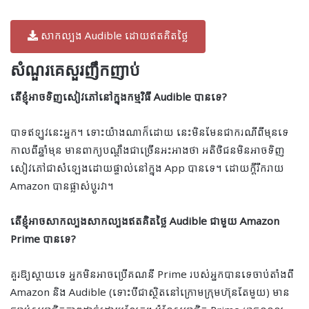
សាកល្បង Audible ដោយឥតគិតថ្លៃ
សំណួរគេសួរញឹកញាប់
តើខ្ញុំអាចទិញសៀវភៅនៅក្នុងកម្មវិធី Audible បានទេ?
បាទឥឡូវនេះអ្នក។ ទោះយ៉ាងណាក៏ដោយ នេះមិនមែនជាករណីពីមុនទេ
កាលពីឆ្នាំមុន មានពាក្យបណ្តឹងជាច្រើនអះអាងថា អតិថិជនមិនអាចទិញ
សៀវភៅជាសំឡេងដោយផ្ទាល់នៅក្នុង App បានទេ។ ដោយក្តីរីករាយ
Amazon បានផ្លាស់ប្តូរវា។
តើខ្ញុំអាចសាកល្បងសាកល្បងឥតគិតថ្លៃ Audible ជាមួយ Amazon
Prime បានទេ?
គួរឱ្យស្តាយទេ អ្នកមិនអាចប្រើគណនី Prime របស់អ្នកបានទេចាប់តាំងពី
Amazon និង Audible (ទោះបីជាស្ថិតនៅក្រោមក្រុមហ៊ុនតែមួយ) មាន