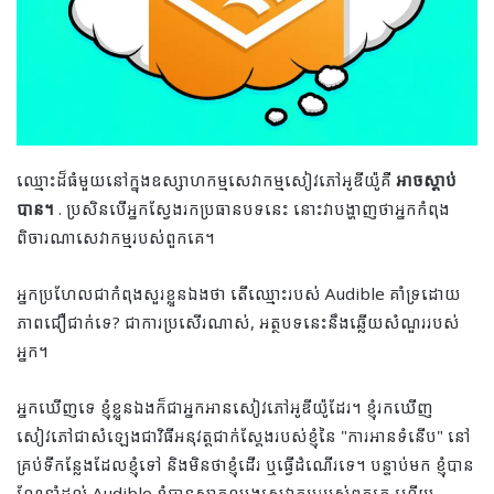
ឈ្មោះដ៏ធំមួយនៅក្នុងឧស្សាហកម្មសេវាកម្មសៀវភៅអូឌីយ៉ូគឺ
អាចស្តាប់
បាន។
. ប្រសិនបើអ្នកស្វែងរកប្រធានបទនេះ នោះវាបង្ហាញថាអ្នកកំពុង
ពិចារណាសេវាកម្មរបស់ពួកគេ។
អ្នកប្រហែលជាកំពុងសួរខ្លួនឯងថា តើឈ្មោះរបស់ Audible គាំទ្រដោយ
ភាពជឿជាក់ទេ? ជាការប្រសើរណាស់, អត្ថបទនេះនឹងឆ្លើយសំណួររបស់
អ្នក។
អ្នកឃើញទេ ខ្ញុំខ្លួនឯងក៏ជាអ្នកអានសៀវភៅអូឌីយ៉ូដែរ។ ខ្ញុំ​រក​ឃើញ​
សៀវភៅ​ជា​សំឡេង​ជា​វិធី​អនុវត្ត​ជាក់ស្តែង​របស់​ខ្ញុំ​នៃ "ការ​អាន​ទំនើប" នៅ​
គ្រប់​ទី​កន្លែង​ដែល​ខ្ញុំ​ទៅ និង​មិន​ថា​ខ្ញុំ​ដើរ ឬ​ធ្វើ​ដំណើរ​ទេ។ បន្ទាប់មក ខ្ញុំបាន