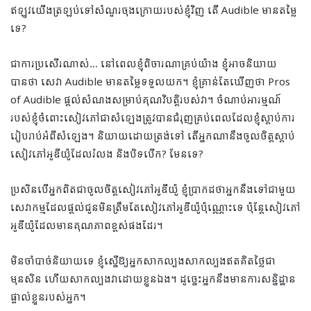
ឥឡូវ​យើង​ត្រឡប់​ទៅ​សំណួរ​ចុង​ក្រោយ​របស់​ខ្ញុំ​វិញ តើ Audible មាន​តម្លៃ​
ទេ?
ជាការប្រសើរណាស់… នៅពេលខ្ញុំពិចារណាគ្រប់យ៉ាង ខ្ញុំអាចនិយាយ
បានថា សេវា Audible មានតម្លៃទទួលយក។ ខ្ញុំគ្រាន់តែឃើញថា Pros
of Audible ផ្តល់សំណងសម្រាប់គុណវិបត្តិរបស់វា។ ចំណាប់អារម្មណ៍
របស់ខ្ញុំចំពោះសៀវភៅជាសំឡេងត្រូវបានជំរុញគ្រប់ពេលដែលខ្ញុំស្តាប់ការ
រៀបរាប់អំពីសំឡេង។ និយាយដោយត្រង់ទៅ តើអ្នកណានឹងចូលចិត្តស្តាប់
សៀវភៅអូឌីយ៉ូដែលរំលង និងបិទបើក? មែនទេ?
ប្រសិនបើអ្នកពិតជាចូលចិត្តសៀវភៅអូឌីយ៉ូ ខ្ញុំប្រាកដថាអ្នកនឹងទៅជាមួយ
សេវាកម្មដែលផ្តល់ជូនមិនត្រឹមតែសៀវភៅអូឌីយ៉ូប៉ុណ្ណោះទេ ប៉ុន្តែសៀវភៅ
អូឌីយ៉ូដែលមានគុណភាពខ្ពស់ផងដែរ។
មិនចាំបាច់និយាយទេ ខ្ញុំស្នើឱ្យអ្នកសាកល្បងសាកល្បងឥតគិតថ្លៃជា
មុនសិន ហើយសាកល្បងវាដោយខ្លួនឯង។ ដូច្នេះអ្នកនឹងមានការសន្និដ្ឋាន
ផ្ទាល់ខ្លួនរបស់អ្នក។