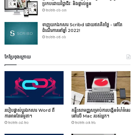
ប្រកបដោយវិជ្ជាជីវៈ និងផ្ទាល់ខ្លួន
២០២២-០៦-០៣
ទាញយកឯកសារ Scribd ដោយឥតគិតថ្លៃ - នៅតែ
ដំណើរការនៅឆ្នាំ 2022!
២០២២-០៥-១៦
កែប្រែចុងក្រោយ
របៀបផ្លាស់ប្តូរឯកសារ Word ពី
គន្លឹះសាមញ្ញសម្រាប់ការបង្កើនទំហំទំនេរ
ការអានតែធម្មតា។
នៅលើ Mac របស់អ្នក។
២០២២-០៨-២០
២០២២-០៧-២៤