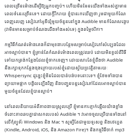
ពេលច្រើនម៉ោងដើម្បីឱ្យអ្នកបញ្ចប់។ ហើយមិនមែនយើងទាំងអស់គ្នាមាន
ពេលទំនេរច្រើនទេ។ ដោយក្តីរីករាយ ខ្ញុំបានរកឃើញថា រួមជាមួយកំណែ
ពេញលេញ សៀវភៅអូឌីយ៉ូមួយចំនួននៅក្នុង Audible មានកំណែសង្ខេប
(វាមិនមានសម្រាប់ចំណងជើងទាំងអស់ទេ) ក្នុងតម្លៃថវិកា។
កម្មវិធីកំណត់ម៉ោងគេងក៏ជាមុខងារបន្ថែមសម្រាប់សៀវភៅសំឡេងដែល
អាចស្ដាប់បាន។ ខ្ញុំគ្រាន់តែកំណត់ម៉ោងពេលត្រូវឈប់ ដោយមិនខ្វល់ពីវិធី
ទៅយកត្រង់កន្លែងដែលខ្ញុំចាកចេញ។ ដោយសារតែខ្ញុំដឹងថា Audible
នឹងរក្សាទុកកន្លែងចុងក្រោយរបស់ខ្ញុំដោយស្វ័យប្រវត្តិតាមរយៈ
Whispersync ដូច្នេះខ្ញុំមិនដែលបាត់បង់បទនោះទេ។ ខ្ញុំថែមទាំងបាន
ព្យាយាមផ្អាក បង្វិលឡើងវិញ និងបញ្ជូនបន្តសៀវភៅដែលអាចស្តាប់បាន
មួយចំនួនដែលខ្ញុំបានស្តាប់។
នៅពេលនិយាយអំពីភាពងាយស្រួលប្រើ ខ្ញុំមានការភ្ញាក់ផ្អើលយ៉ាងខ្លាំង
ចំពោះភាពឆបគ្នាជាសកលរបស់ Audible ។ វាអាចចូលប្រើបានទាំងនៅ
លើកុំព្យូទ័រ Windows និង Mac ។ សូម្បីតែជាមួយទូរសព្ទ និងថេប្លេត
(Kindle, Android, iOS, និង Amazon Fire)។ និងកម្មវិធីចាក់ mp3