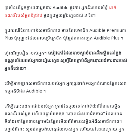
ប្រសិនបើអ្នកក្លាយជាអ្នកជាវ Audible ផ្លូវការ អ្នកនឹងមានសិទ្ធិ
ដាក់
គណនីរបស់អ្នកឱ្យជាប់
ម្តងក្នុងមួយឆ្នាំរហូតដល់ 3 ខែ។
ក្នុងករណីនៃការកាន់សមាជិកភាព មានតែសមាជិក Audible Premium
Plus ប៉ុណ្ណោះដែលអាចប្រើក្រេឌីត ប៉ុន្តែដកកាតាឡុក Audible Plus ។
ម្យ៉ាងវិញទៀត របស់អ្នក។
សៀវភៅដែលអាចស្តាប់បាននឹងស្ថិតនៅក្នុង
បណ្ណាល័យរបស់អ្នកជារៀងរហូត សូម្បីតែបន្ទាប់ពីអ្នកបោះបង់ការជាវរបស់
អ្នកក៏ដោយ។
.
ដើម្បីអាចផ្អាកសមាជិកភាពរបស់អ្នក អ្នកត្រូវទាក់ទងអ្នកតំណាងផ្នែកសេវា
កម្មអតិថិជន Audible ។
ដើម្បីបោះបង់ការជាវរបស់អ្នក គ្រាន់តែចូលទៅកាន់ទំព័រព័ត៌មានលម្អិត
គណនីរបស់អ្នក ហើយបន្ទាប់មកចុច “បោះបង់សមាជិកភាព” ដែលមាន
ទីតាំងនៅផ្នែកខាងក្រោមនៃផ្នែកមើលព័ត៌មានលម្អិតអំពីសមាជិកភាព។
បន្ទាប់ពីនេះ សូមដកស្រង់ហេតុផលរបស់អ្នក ហើយនៅពេលក្រោយ អ្នក