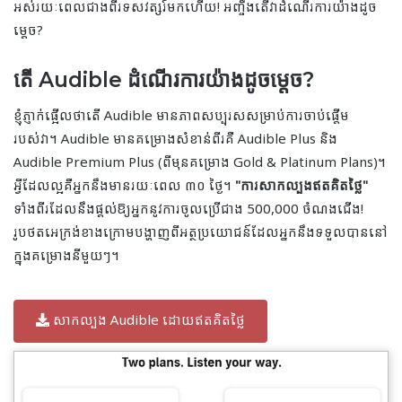
អស់រយៈពេលជាងពីរទសវត្សរ៍មកហើយ! អញ្ចឹងតើវាដំណើរការយ៉ាងដូច
ម្តេច?
តើ Audible ដំណើរការយ៉ាងដូចម្តេច?
ខ្ញុំភ្ញាក់ផ្អើលថាតើ Audible មានភាពសប្បុរសសម្រាប់ការចាប់ផ្តើម
របស់វា។ Audible មានគម្រោងសំខាន់ពីរគឺ Audible Plus និង
Audible Premium Plus (ពីមុនគម្រោង Gold & Platinum Plans)។
អ្វី​ដែល​ល្អ​គឺ​អ្នក​នឹង​មាន​រយៈពេល ៣០ ថ្ងៃ។
"ការសាកល្បងឥតគិតថ្លៃ"
ទាំងពីរដែលនឹងផ្តល់ឱ្យអ្នកនូវការចូលប្រើជាង 500,000 ចំណងជើង!
រូបថតអេក្រង់ខាងក្រោមបង្ហាញពីអត្ថប្រយោជន៍ដែលអ្នកនឹងទទួលបាននៅ
ក្នុងគម្រោងនីមួយៗ។
សាកល្បង Audible ដោយឥតគិតថ្លៃ