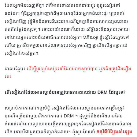
ដែលអ្នកមិនពេញចិត្ត។ វាក៏មានគោលនយោបាយប្តូរ ឬប្តូរសៀវភៅ
ផងដែរ។ ប៉ុន្តែ​អ្នក​ត្រូវ​បញ្ជាក់​ពី​មូលហេតុ​ដែល​អ្នក​ចង់​ដោះដូរ ឬ​ប្រគល់​
សៀវភៅ​វិញ (ខ្ញុំ​មិន​ដឹង​ថា​តើ​នេះ​ជា​ករណី​ដូច​គ្នា​នឹង​ការ​សាកល្បង​ដោយ​
ឥត​គិត​ថ្លៃ​ដែរ​ឬ​ទេ)។ ទោះជាយ៉ាងណាក៏ដោយ សិទ្ធិនេះនឹងទុកជាមោឃៈ
នៅពេលអ្នកបោះបង់សមាជិកភាពរបស់អ្នក។ ហើយអូ! ខ្ញុំស្ទើរតែភ្លេចទៅ
ហើយ អ្នកនឹងទទួលបានឥណទានរបស់អ្នកមកវិញ ប្រសិនបើអ្នកប្រគល់
សៀវភៅរបស់អ្នក។
អានបន្ថែម៖
ដើម្បីត្រឡប់សៀវភៅដែលអាចស្ដាប់បាន អ្នកនឹងត្រូវដឹងរឿង
នេះ
តើសៀវភៅដែលអាចស្តាប់បានត្រូវបានការពារដោយ DRM ដែរឬទេ?
សម្រាប់ការការពារកម្មសិទ្ធិ សៀវភៅដែលអាចស្តាប់បានភាគច្រើនត្រូវ
បានអ៊ិនគ្រីបជាមួយនឹងការការពារ DRM ។ ដូច្នេះរំពឹងថានឹងមានដែន
កំណត់នៅពេលព្យាយាមបង្កើតការបម្រុងទុកនៃសៀវភៅដែលមានចំណង
ជើង ទោះបីជាអ្នកបានទិញវាក៏ដោយ។ ខ្ញុំសូមណែនាំ
កម្មវិធីបំប្លែងសំឡេង