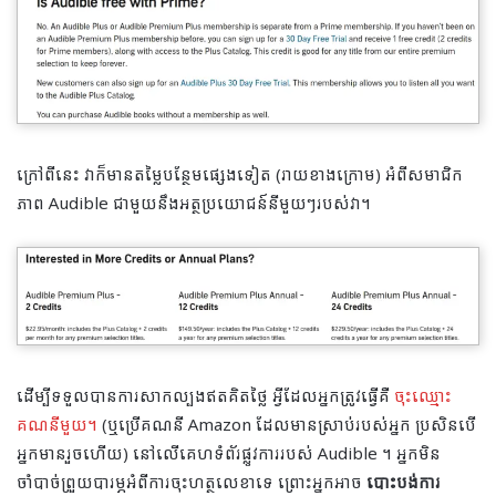
ក្រៅពីនេះ វាក៏មានតម្លៃបន្ថែមផ្សេងទៀត (រាយខាងក្រោម) អំពីសមាជិក
ភាព Audible ជាមួយនឹងអត្ថប្រយោជន៍នីមួយៗរបស់វា។
ដើម្បីទទួលបានការសាកល្បងឥតគិតថ្លៃ អ្វីដែលអ្នកត្រូវធ្វើគឺ
ចុះឈ្មោះ
គណនីមួយ។
(ឬប្រើគណនី Amazon ដែលមានស្រាប់របស់អ្នក ប្រសិនបើ
អ្នកមានរួចហើយ) នៅលើគេហទំព័រផ្លូវការរបស់ Audible ។ អ្នកមិន
ចាំបាច់ព្រួយបារម្ភអំពីការចុះហត្ថលេខាទេ ព្រោះអ្នកអាច
បោះបង់ការ