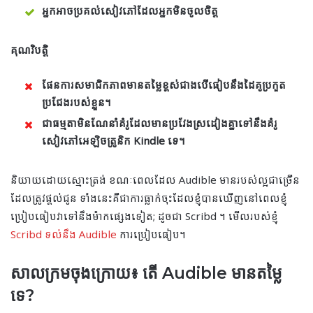
អ្នកអាចប្រគល់សៀវភៅដែលអ្នកមិនចូលចិត្ត
គុណវិបត្តិ
ផែនការសមាជិកភាពមានតម្លៃខ្ពស់ជាងបើធៀបនឹងដៃគូប្រកួត
ប្រជែងរបស់ខ្លួន។
ជាធម្មតាមិនណែនាំគំរូដែលមានប្រវែងស្រដៀងគ្នាទៅនឹងគំរូ
សៀវភៅអេឡិចត្រូនិក Kindle ទេ។
និយាយដោយស្មោះត្រង់ ខណៈពេលដែល Audible មានរបស់ល្អជាច្រើន
ដែលត្រូវផ្តល់ជូន ទាំងនេះគឺជាការធ្លាក់ចុះដែលខ្ញុំបានឃើញនៅពេលខ្ញុំ
ប្រៀបធៀបវាទៅនឹងម៉ាកផ្សេងទៀត; ដូចជា Scribd ។ មើលរបស់ខ្ញុំ
Scribd ទល់នឹង Audible
ការប្រៀបធៀប។
សាលក្រមចុងក្រោយ៖ តើ Audible មានតម្លៃ
ទេ?