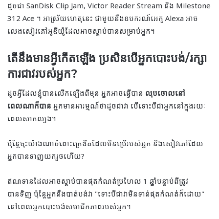
ដូចជា SanDisk Clip Jam, Victor Reader Stream និង Milestone
312 Ace ។ អាស្រ័យហេតុនេះ ជាមួយនឹងឧបករណ៍អេកូ Alexa អាច
លេងសៀវភៅអូឌីយ៉ូដែលអាចស្ដាប់បានសម្រាប់អ្នក។
តើនឹងមានអ្វីកើតឡើង ប្រសិនបើអ្នកបោះបង់/រក្សា
ការជាវរបស់អ្នក?
ដូចអ្វីដែលខ្ញុំបានលើកឡើងពីមុន អ្នកអាចធ្វើបាន
លុបចោលនៅ
ពេលណាក៏បាន
អ្នក​មាន​អារម្មណ៍​ថា​ដូច​ជា​វា បើ​ទោះ​បី​ជា​អ្នក​នៅ​ក្នុង​រយៈ​
ពេល​សាកល្បង។
ប៉ុន្តែចុះយ៉ាងណាចំពោះក្រេឌីតដែលមិនប្រើរបស់អ្នក និងសៀវភៅដែល
អ្នកបានទាញយករួចហើយ?
ឥណទានដែលអាចស្ដាប់បានផុតកំណត់ប្រហែល 1 ឆ្នាំបន្ទាប់ពីត្រូវ
បានទិញ ប៉ុន្តែអ្នកនឹងបាត់បង់វា "ទោះបីជាវាមិនទាន់ផុតកំណត់ក៏ដោយ"
នៅពេលអ្នកបោះបង់សមាជិកភាពរបស់អ្នក។