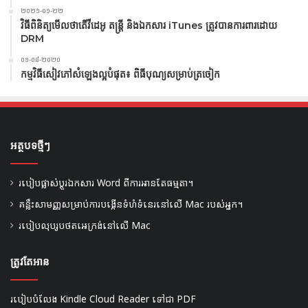
២០២១-០១-២២
វិធីពិនិត្យមើលថាតើវីដេអូ តន្ត្រី និងឯកសារ iTunes ត្រូវបានការពារដោយ
DRM
០១-០៨-២០២០
កម្មវិធីសៀវភៅសំឡេងល្អបំផុត៖ ពិធីបុណ្យសម្រាប់ត្រចៀក
អត្ថបទថ្មីៗ
របៀបផ្លាស់ប្តូរឯកសារ Word ពីការអានតែធម្មតា។
គន្លឹះសាមញ្ញសម្រាប់ការបង្កើនទំហំទំនេរនៅលើ Mac របស់អ្នក។
របៀបលុបរូបថតអេក្រង់នៅលើ Mac
ត្រូវតែអាន
របៀបបំលែង Kindle Cloud Reader ទៅជា PDF