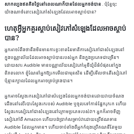
សាកល្បងឥតគិតថ្លៃនៅពេលណាក៏បានដែលអ្នកចង់បាន
. ប៉ុន្តែចុះ
យ៉ាងណាចំពោះសៀវភៅសំឡេងដែលអាចស្ដាប់បាន?
ហេតុអ្វីអ្នកគួរស្តាប់សៀវភៅសំឡេងដែលអាចស្ដាប់
បាន?
អ្នក​អាច​រំពឹង​ថា​នឹង​មិន​មាន​ការ​ខ្វះខាត​នៃ​មាតិកា​សៀវភៅ​ជា​សំឡេង​នៅ​
ក្នុង​បណ្ណាល័យ​ដែល​អាច​ស្ដាប់​បាន​របស់​អ្នក និង​ក្នុង​ប្រភេទ​ជា​ច្រើន។
ដោយសារ Audible មានបណ្ណាល័យសៀវភៅអូឌីយ៉ូដ៏ធំបំផុតនៅក្នុង
ពិភពលោក ខ្ញុំណែនាំអ្នកឱ្យរកមើលជាមុនសិន ដើម្បីមើលថាតើសៀវភៅ
ប៉ុន្មានក្បាលដែលអ្នកអាចគ្រប់គ្រងបាន។
អ្នកអាចស្វែងរកសៀវភៅជាសំឡេងដែលអ្នកចង់បានដោយវាយចំណង
ជើងនៅលើរបារស្វែងរករបស់ Audible ឬចូលទៅកាន់ផ្នែករុករក ហើយ
ស្វែងរកសៀវភៅជាសំឡេងនៅក្រោមប្រភេទរបស់វា។ អ្នកក៏អាចទិញ
សៀវភៅពី Amazon ហើយបង់ប្រាក់សម្រាប់វាដោយប្រើឥណទាន
Audible ដែលអ្នកមាន។ ហើយចាប់តាំងពីអ្នកកំពុងប្រើគណនីតែមួយ