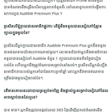
ច្បាប់សមាជិកភាពដាច់ដោយឡែក។ ប៉ុន្តែសមាជិក Prime អាចទទួល
បានចំណងជើងជ្រើសរើសបុព្វលាភចំនួនពីរ នៅពេលពួកគេចាប់ផ្តើមការ
សាកល្បង Audible Premium Plus ។
ប្រសិនបើខ្ញុំក្លាយជាសមាជិកផ្លូវការ តើខ្ញុំនឹងទទួលបានសៀវភៅប៉ុន្មាន
ក្បាលក្នុងមួយខែ?
ប្រសិនបើអ្នកក្លាយជាសមាជិក Audible Premium Plus អ្នកនឹងទទួល
បានឥណទានយ៉ាងហោចណាស់មួយ។ នេះមានន័យថាអ្នកនឹងមានឱកាស
ទទួលបានសៀវភៅ Audible ចំនួន 1 ក្បាលដោយឥតគិតថ្លៃជារៀង
រាល់ខែ ហើយអ្នកនឹងត្រូវចំណាយសម្រាប់នៅសល់។ ប្រសិនបើអ្នកដំឡើង
សមាជិកភាពរបស់អ្នកទៅជាផែនការប្រចាំឆ្នាំ នោះអ្នកនឹងមានឥណទាន
ច្រើនជាងមួយរៀងរាល់ខែ។
តើមានគោលនយោបាយត្រឡប់មកវិញ និងផ្លាស់ប្តូរសម្រាប់សៀវភៅដែល
អាចស្តាប់បានដែរឬទេ?
បាទ មាន។ អ្នកនឹងត្រូវបានផ្តល់ពេល 365 ថ្ងៃដើម្បីប្រគល់ចំណងជើង