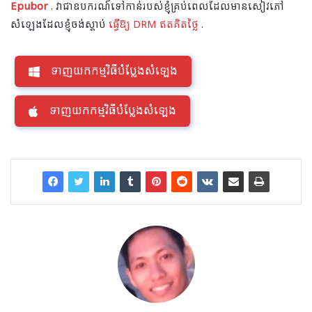
Epubor
. វា​ជា​ឧបករណ៍​ទៅ​កាន់​របស់​ខ្ញុំ​គ្រប់​ពេល​ដែល​មាន​សៀវភៅ​
សំឡេង​ដែល​ខ្ញុំ​ចង់​ស្តាប់
ធ្វើឱ្យ DRM ឥតគិតថ្លៃ
.
ទាញយកកម្មវិធីបំប្លែងសំឡេង
ទាញយកកម្មវិធីបំប្លែងសំឡេង