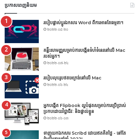
ប្រកាសពេញនិយម
របៀបផ្លាស់ប្តូរឯកសារ Word ពីការអានតែធម្មតា។
២០២២-០៨-២០
គន្លឹះសាមញ្ញសម្រាប់ការបង្កើនទំហំទំនេរនៅលើ Mac
របស់អ្នក។
២០២២-០៧-២៤
របៀបលុបរូបថតអេក្រង់នៅលើ Mac
២០២២-០៦-២៤
អ្នកបង្កើត Flipbook ល្អបំផុតសម្រាប់ការប្រើប្រាស់
ប្រកបដោយវិជ្ជាជីវៈ និងផ្ទាល់ខ្លួន
២០២២-០៦-០៣
ទាញយកឯកសារ Scribd ដោយឥតគិតថ្លៃ - នៅតែ