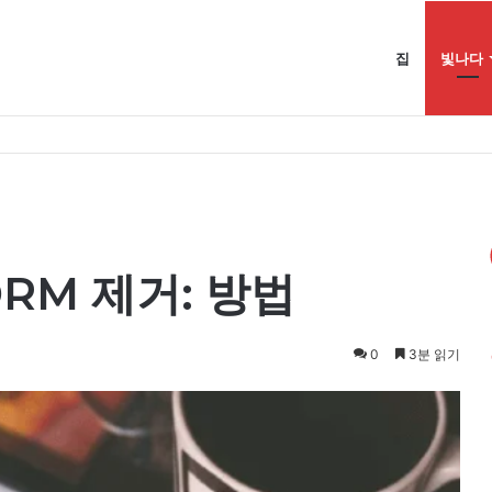
집
빛나다
DRM 제거: 방법
0
3분 읽기