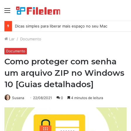
Menu
Como excluir capturas de tela no Mac
Lar
/
Documento
Documento
Como proteger com senha
um arquivo ZIP no Windows
10 [Guias detalhados]
Susana
22/08/2021
0
4 minutos de leitura