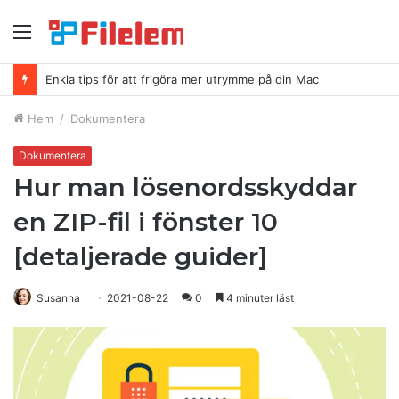
Meny
Hur man tar bort skärmdumpar på Mac
Hem
/
Dokumentera
Dokumentera
Hur man lösenordsskyddar
en ZIP-fil i fönster 10
[detaljerade guider]
Susanna
2021-08-22
0
4 minuter läst