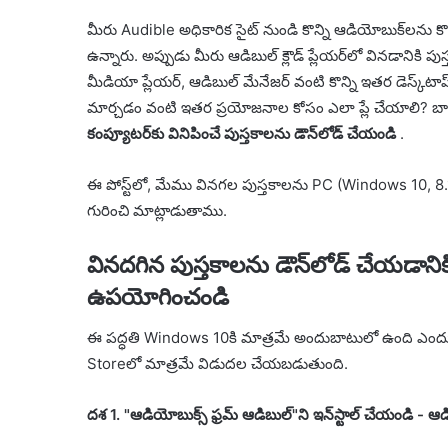
మీరు Audible అధికారిక సైట్ నుండి కొన్ని ఆడియోబుక్‌లను కొన
ఉన్నారు. అప్పుడు మీరు ఆడిబుల్ క్లౌడ్ ప్లేయర్‌లో వినడానికి పు
మీడియా ప్లేయర్, ఆడిబుల్ మేనేజర్ వంటి కొన్ని ఇతర డెస్క్‌టా
మార్చడం వంటి ఇతర ప్రయోజనాల కోసం ఎలా ప్లే చేయాలి? బా
కంప్యూటర్‌కు వినిపించే పుస్తకాలను డౌన్‌లోడ్ చేయండి
.
ఈ పోస్ట్‌లో, మేము వినగల పుస్తకాలను PC (Windows 10, 8.1/
గురించి మాట్లాడుతాము.
వినదగిన పుస్తకాలను డౌన్‌లోడ్ చేయడాన
ఉపయోగించండి
ఈ పద్ధతి Windows 10కి మాత్రమే అందుబాటులో ఉంది ఎందుకం
Storeలో మాత్రమే విడుదల చేయబడుతుంది.
దశ 1. "ఆడియోబుక్స్ ఫ్రమ్ ఆడిబుల్"ని ఇన్‌స్టాల్ చేయండి - ఆడిబు