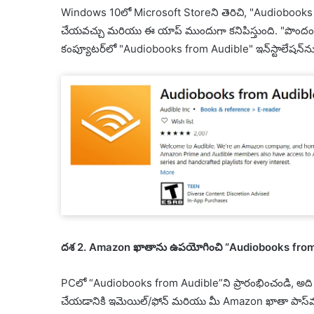
Windows 10లో Microsoft Storeని తెరిచి, "Audiobooks f
చేయవచ్చు మరియు ఈ యాప్ ముందుగా కనిపిస్తుంది. "పొందండి"పై క
కంప్యూటర్‌లో "Audiobooks from Audible" ఇన్‌స్టాలేషన్‌న
దశ 2. Amazon ఖాతాను ఉపయోగించి “Audiobooks from A
PCలో “Audiobooks from Audible”ని ప్రారంభించండి, అది మి
చేయడానికి ఇమెయిల్/ఫోన్ మరియు మీ Amazon ఖాతా పాస్‌వర