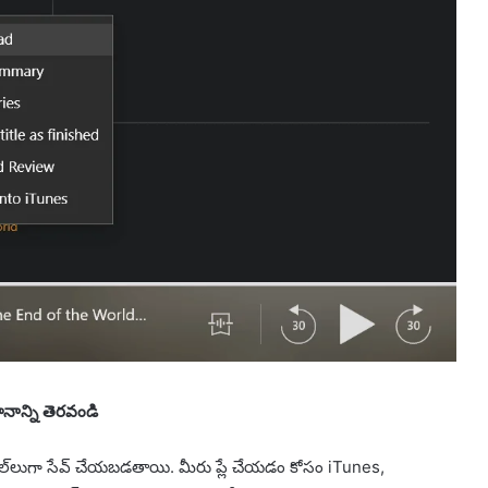
ానాన్ని తెరవండి
ల్‌లుగా సేవ్ చేయబడతాయి. మీరు ప్లే చేయడం కోసం iTunes,