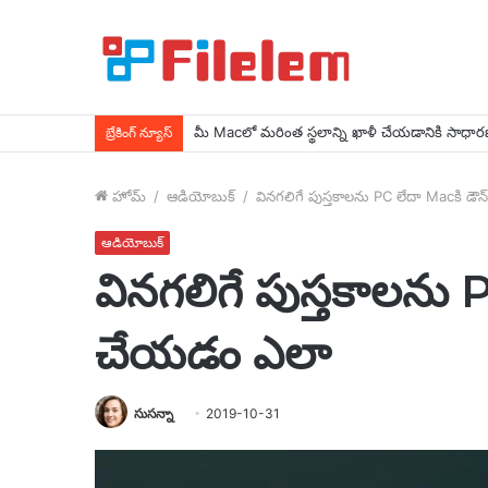
మీ Macలో మరింత స్థలాన్ని ఖాళీ చేయడానికి సాధార
బ్రేకింగ్ న్యూస్
హోమ్
/
ఆడియోబుక్
/
వినగలిగే పుస్తకాలను PC లేదా Macకి డౌ
ఆడియోబుక్
వినగలిగే పుస్తకాలను 
చేయడం ఎలా
సుసన్నా
2019-10-31