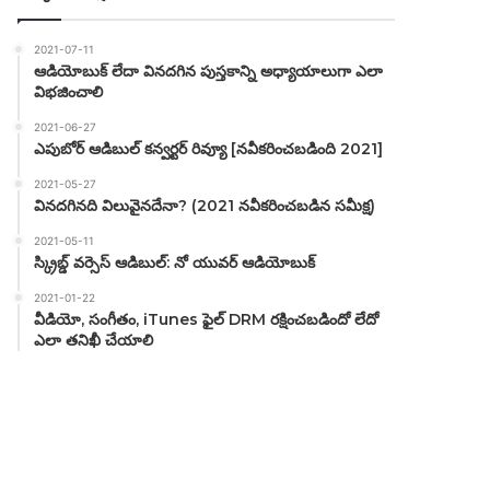
2021-07-11
ఆడియోబుక్ లేదా వినదగిన పుస్తకాన్ని అధ్యాయాలుగా ఎలా
విభజించాలి
2021-06-27
ఎపుబోర్ ఆడిబుల్ కన్వర్టర్ రివ్యూ [నవీకరించబడింది 2021]
2021-05-27
వినదగినది విలువైనదేనా? (2021 నవీకరించబడిన సమీక్ష)
2021-05-11
స్క్రిబ్డ్ వర్సెస్ ఆడిబుల్: నో యువర్ ఆడియోబుక్
2021-01-22
వీడియో, సంగీతం, iTunes ఫైల్ DRM రక్షించబడిందో లేదో
ఎలా తనిఖీ చేయాలి