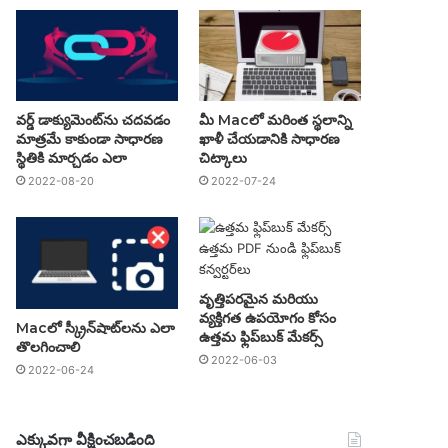
వర్డ్ డాక్యుమెంట్‌ను చదవడం
మీ Macలో మరింత స్థలాన్ని
మాత్రమే కాకుండా సాధారణ
ఖాళీ చేయడానికి సాధారణ
స్థితికి మార్చడం ఎలా
చిట్కాలు
2022-08-20
2022-07-24
వృత్తిపరమైన మరియు
వ్యక్తిగత ఉపయోగం కోసం
Macలో స్క్రీన్‌షాట్‌లను ఎలా
ఉత్తమ ఫ్లిప్‌బుక్ మేకర్స్
తొలగించాలి
2022-06-03
2022-06-24
ఎక్కువగా వీక్షించబడింది