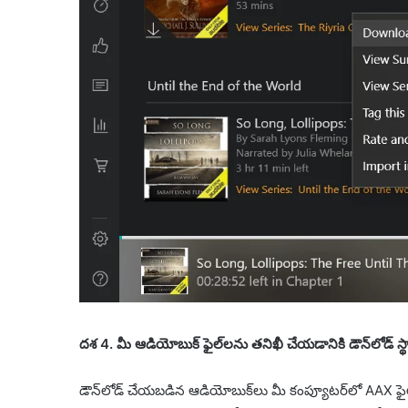
దశ 4. మీ ఆడియోబుక్ ఫైల్‌లను తనిఖీ చేయడానికి డౌన్‌లోడ్ స్థ
డౌన్‌లోడ్ చేయబడిన ఆడియోబుక్‌లు మీ కంప్యూటర్‌లో AAX ఫై