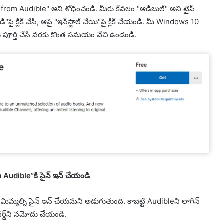
rom Audible" అని శోధించండి. మీరు కేవలం "ఆడిబుల్" అని టైప్
్లిక్ చేసి, ఆపై "ఇన్‌స్టాల్ చేయి"పై క్లిక్ చేయండి. మీ Windows 10
ు పూర్తి చేసే వరకు కొంత సమయం వేచి ఉండండి.
udible”కి సైన్ ఇన్ చేయండి
మ్మల్ని సైన్ ఇన్ చేయమని అడుగుతుంది. కాబట్టి Audibleని లాగిన్
్డ్‌ని నమోదు చేయండి.