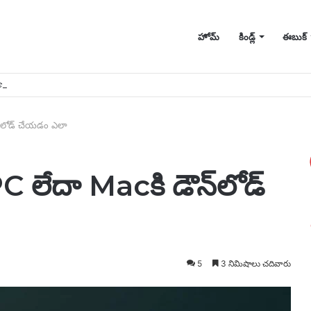
హోమ్
కిండ్ల్
ఈబుక్
ణ చిట్కాలు
న్‌లోడ్ చేయడం ఎలా
PC లేదా Macకి డౌన్‌లోడ్
5
3 నిమిషాలు చదివారు