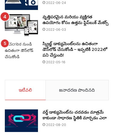
2022-06-24
వృత్తిపరమైన మరియు వ్యక్తిగత
ఉపయోగం కోసం ఉత్తమ ఫ్లిప్‌బుక్ మేకర్స్
2022-06-03
స్క్రిబ్డ్ డాక్యుమెంట్‌లను ఉచితంగా
డౌన్‌లోడ్ చేసుకోండి – ఇప్పటికీ 2022లో
పని చేస్తుంది!
2022-05-16
ఇటీవలి
జనాదరణ పొందినది
వర్డ్ డాక్యుమెంట్‌ను చదవడం మాత్రమే
కాకుండా సాధారణ స్థితికి మార్చడం ఎలా
2022-08-20