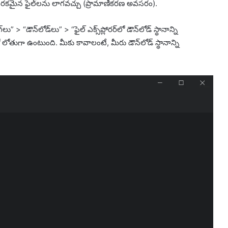
కమైన ఫైల్‌లను లాగవచ్చు (ప్రామాణీకరణ అవసరం).
” > “డౌన్‌లోడ్‌లు” > “ఫైల్ ఎక్స్‌ప్లోరర్‌లో డౌన్‌లోడ్ స్థానాన్ని
మ్‌లో లోతుగా ఉంటుంది. మీకు కావాలంటే, మీరు డౌన్‌లోడ్ స్థానాన్ని