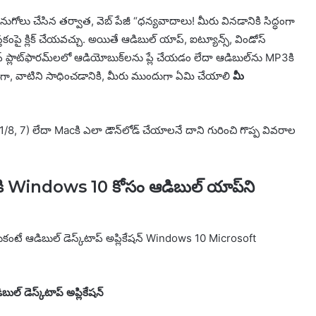
ుగోలు చేసిన తర్వాత, వెబ్ పేజీ “ధన్యవాదాలు! మీరు వినడానికి సిద్ధంగా
స్తకంపై క్లిక్ చేయవచ్చు. అయితే ఆడిబుల్ యాప్, ఐట్యూన్స్, విండోస్
ప్ ప్లాట్‌ఫారమ్‌లలో ఆడియోబుక్‌లను ప్లే చేయడం లేదా ఆడిబుల్‌ను MP3కి
గా, వాటిని సాధించడానికి, మీరు ముందుగా ఏమి చేయాలి
మీ
8, 7) లేదా Macకి ఎలా డౌన్‌లోడ్ చేయాలనే దాని గురించి గొప్ప వివరాల
ికి Windows 10 కోసం ఆడిబుల్ యాప్‌ని
టే ఆడిబుల్ డెస్క్‌టాప్ అప్లికేషన్ Windows 10 Microsoft
ల్ డెస్క్‌టాప్ అప్లికేషన్