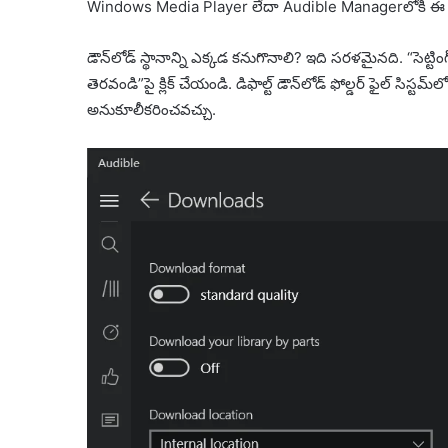
Windows Media Player లేదా Audible Managerలోకి ఈ ర
డౌన్‌లోడ్ స్థానాన్ని ఎక్కడ కనుగొనాలి? ఇది సరళమైనది. “సెట్టింగ్‌లు
తెరవండి”పై క్లిక్ చేయండి. డిఫాల్ట్ డౌన్‌లోడ్ ఫోల్డర్ ఫైల్ సిస్ట
అనుకూలీకరించవచ్చు.