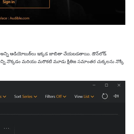
్ చేసిన అన్ని ఆడియోబుక్‌లు ఇక్కడ జాబితా చేయబడతాయి. డౌన్‌లోడ్
ాన్ని నొక్కడం మరియు మరొకటి మూడు క్షితిజ సమాంతర చుక్కలను నొక్కి