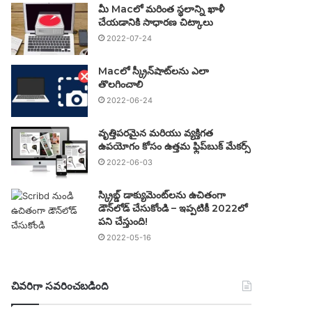
మీ Macలో మరింత స్థలాన్ని ఖాళీ
చేయడానికి సాధారణ చిట్కాలు
2022-07-24
Macలో స్క్రీన్‌షాట్‌లను ఎలా
తొలగించాలి
2022-06-24
వృత్తిపరమైన మరియు వ్యక్తిగత
ఉపయోగం కోసం ఉత్తమ ఫ్లిప్‌బుక్ మేకర్స్
2022-06-03
స్క్రిబ్డ్ డాక్యుమెంట్‌లను ఉచితంగా
డౌన్‌లోడ్ చేసుకోండి – ఇప్పటికీ 2022లో
పని చేస్తుంది!
2022-05-16
చివరిగా సవరించబడింది