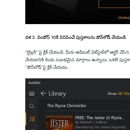
దశ 3. విండోస్ 10కి వినిపించే పుస్తకాలను డౌన్‌లోడ్ చేయండి
"లైబ్రరీ" పై క్లిక్ చేయండి. మీరు ఆడిబుల్ వెబ్‌సైట్‌లో ఆర్డర
చేయడానికి రెండు సులభమైన మార్గాలు ఉన్నాయి. ఒకటి పుస్తక
“డౌన్‌లోడ్”పై క్లిక్ చేయడం.