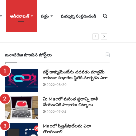
కోసం
ఆడియోబుక్
పత్రం
మమ్మల్ని సంప్రదించండి
వెతకండి
జనాదరణ పొందిన పోస్ట్‌లు
వర్డ్ డాక్యుమెంట్‌ను చదవడం మాత్రమే
కాకుండా సాధారణ స్థితికి మార్చడం ఎలా
2022-08-20
మీ Macలో మరింత స్థలాన్ని ఖాళీ
చేయడానికి సాధారణ చిట్కాలు
2022-07-24
Macలో స్క్రీన్‌షాట్‌లను ఎలా
తొలగించాలి