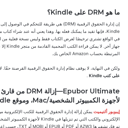
ما هو DRM على Kindle؟
إن إدارة الحقوق الرقمية (DRM) هي طريقة للتحك
في الواقع تشتري ترخيصًا لعرض الكتاب فقط وليس نسخة فعلية من الك
المرتبطة بحساب Amazon الخاص بك.
ولكن في النهاية، لا يوقف نظام إدارة الحقوق الرقمية القرصنة حقًا. 
على كتب Kindle
.
لأجهزة الكمبيوتر الشخصية/Mac، وموقع Amazon Kindle الإلكتروني
إيبوبور ألتيميت
تم فك تشفيرها AZW3 أو PDF أو EPUB أو MOBI أو TXT، حسب إعدادات الإخراج في البرنامج.