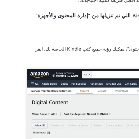
د أفضل طريقة لتلبية احتياجاتك.
الطريقة رقم 1 (الموصى بها): قم بإزالة DRM من كتب Kindle التي تم تنزيلها من "إدارة المحتوى والأجهزة"
من علامة التبويب "المحتوى"، يمكنك رؤية جميع كتب Kindle الخاصة بك. انقر