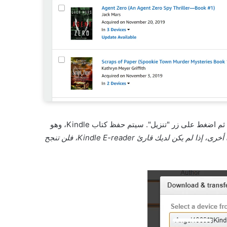
حدد قارئ الكتب الإلكترونية Kindle الخاص بك من القائمة المنسدلة. ثم اضغط على زر "تنزيل". سيتم حفظ كتاب Kindle، وهو
وبعبارة أخرى، إذا لم يكن لديك قارئ Kindle E-reader، فلن تنجح