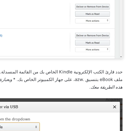
ملف eBook بتنسيق .azw، على جهاز الكمبيوتر الخاص بك. *
هذه الطريقة معك.