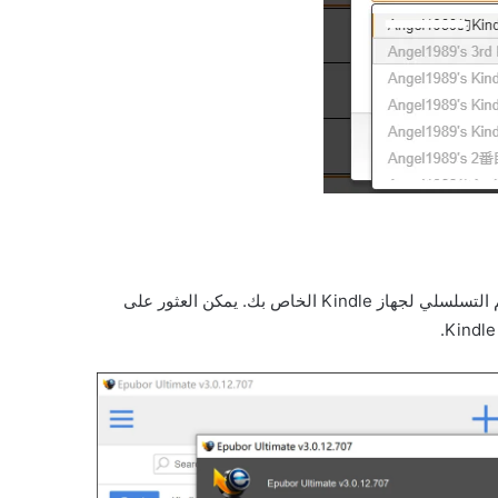
انتقل إلى "الإعدادات" > "Kindle" وأدخل الرقم التسلسلي لجهاز Kindle الخاص بك. يمكن العثور على