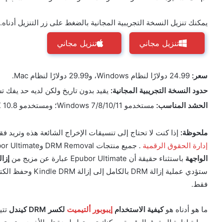
يمكنك تنزيل النسخة التجريبية المجانية بالضغط على زر التنزيل أدناه. ل
تنزيل مجاني
تنزيل مجاني
سعر:
24.99 دولارًا لنظام Windows، و29.99 دولارًا لنظام Mac.
حدود النسخة التجريبية المجانية:
يقيد بدون تاريخ ولكن لديه حد يفك تشفير 20٪ من محتوى ك
الحشد المناسب:
مستخدمو Windows 7/8/10/11؛ ومستخدمو OS X 10.8 والإصدارات الأحدث.
ملحوظة:
إذا كنت لا تحتاج إلى تنسيقات الإخراج الشائعة هذه وتريد فقط إزالة Kindle DRM، في
إدارة الحقوق الرقمية
. جميع منتجات DRM Removal وEpubor Ultimate هي نفس المنتجات تقريبًا
الواجهة
باستثناء حقيقة أن Epubor Ultimate عبارة عن مزيج من
إزال
ستؤدي عملية إزالة DRM بالكامل إلى إزالة Kindle DRM وحفظ الكتب التي تم فك تشفيرها في
فقط.
ما هو أدناه هو
كيفية الاستخدام
إيبوبور ألتيميت
لكسر DRM كيندل
تتي