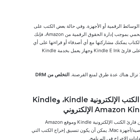
م في الوصول إلى الوسائط الرقمية أو الأجهزة. وفي حالة بعض الكتب على
Kindle، فإنها تقيد ما يمكنك فعله بها. وهذا يعني أنه عند شراء كتاب محمي بموجب إدارة الحقوق الرقمية من Amazon، فإنك
تاب يمكنك مشاركتها مع أي أصدقاء أو قراءتها على أي
جهاز آخر. لا يمكن قراءة الكتب المحمية القادمة من متجر Kindle إلا على قارئ Kindle E Ink وجهاز يعمل بخدمة Kindle
لا تزال هناك عدة طرق لمنع القرصنة.
التخلص من DRM
Epubor Ultimate—إزالة DRM من قارئ الكتب الإلكترونية Kindle، وKindle
يمكن إزالة إدارة الحقوق الرقمية للكتب الإلكترونية من قارئ الكتب الإلكترونية Kindle وموقع Amazon
الإلكتروني والكتب التي تم تنزيلها في Kindle لأجهزة الكمبيوتر الشخصية/أجهزة Mac. يمكن أن يكون تنسيق إخراج الكتب التي