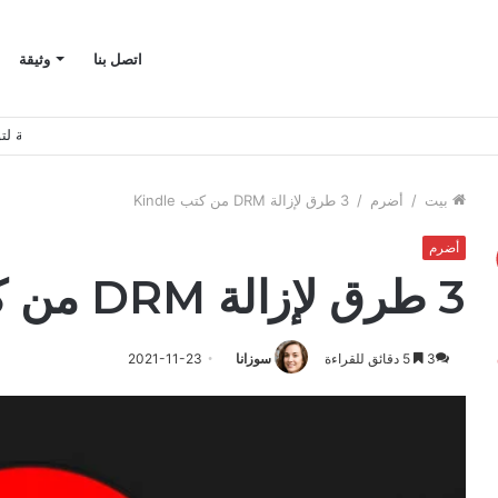
اتصل بنا
وثيقة
نصائح بسيطة لتوفير 
بيت
/
أضرم
/
3 طرق لإزالة DRM من كتب Kindle
أضرم
3 طرق لإزالة DRM من كتب Kindle
3
5 دقائق للقراءة
سوزانا
2021-11-23