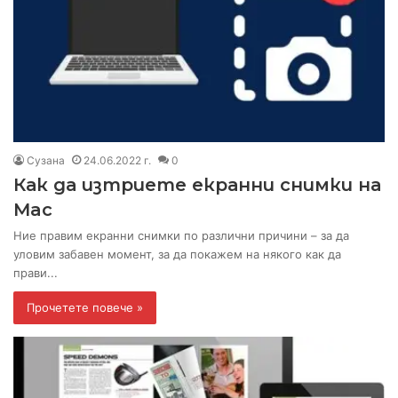
Сузана
24.06.2022 г.
0
Как да изтриете екранни снимки на
Mac
Ние правим екранни снимки по различни причини – за да
уловим забавен момент, за да покажем на някого как да
прави...
Прочетете повече »