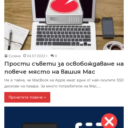
Сузана
24.07.2022 г.
0
Прости съвети за освобождаване на
повече място на вашия Mac
Не е тайна, че MacBook на Apple имат едни от най-скъпите SSD
дискове на пазара. За много потребители на Mac,...
Прочетете повече »