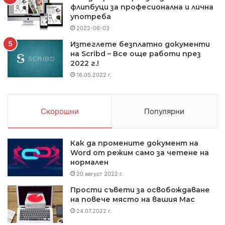
флипбуци за професионална и лична
употреба
2022-06-03
Изтеглете безплатно документи
на Scribd – Все още работи през
2022 г.!
16.05.2022 г.
Скорошни
Популярни
Как да промените документ на
Word от режим само за четене на
нормален
20 август 2022 г.
Прости съвети за освобождаване
на повече място на вашия Mac
24.07.2022 г.