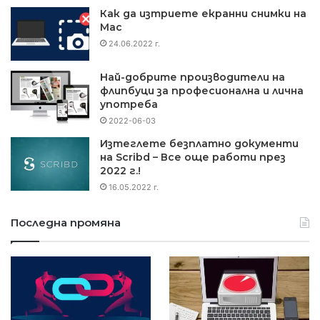
Как да изтриете екранни снимки на
Mac
24.06.2022 г.
Най-добрите производители на
флипбуци за професионална и лична
употреба
2022-06-03
Изтеглете безплатно документи
на Scribd – Все още работи през
2022 г.!
16.05.2022 г.
Последна промяна