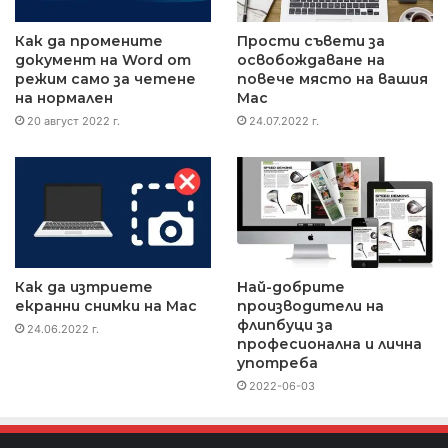
Как да промените
Прости съвети за
документ на Word от
освобождаване на
режим само за четене
повече място на вашия
на нормален
Mac
20 август 2022 г.
24.07.2022 г.
Как да изтриете
Най-добрите
екранни снимки на Mac
производители на
флипбуци за
24.06.2022 г.
професионална и лична
употреба
2022-06-03