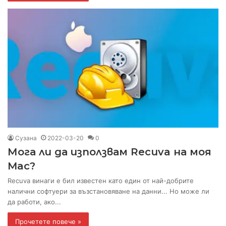
Сузана
2022-03-20
0
Мога ли да използвам Recuva на моя
Mac?
Recuva винаги е бил известен като един от най-добрите
налични софтуери за възстановяване на данни... Но може ли
да работи, ако...
Прочетете повече »