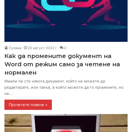
Сузана
20 август 2022 г.
0
Как да промените документ на
Word от режим само за четене на
нормален
Имали ли сте някога документ, който не можете да
редактирате, или такъв, в който можете да го промените, но
не...
Прочетете повече »