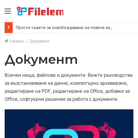
Меню
Прости съвети за освобождаване на повече място на вашия Mac
Начало
/
Документ
Документ
Всички неща, файлове и документи. Вижте ръководства
за възстановяване на данни, компютърно архивиране,
редактиране на PDF, редактиране на Office, добавки за
Office, софтуерни решения за работа с документи.