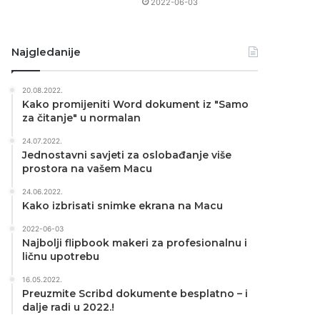
2022-06-03
Najgledanije
20.08.2022.
Kako promijeniti Word dokument iz "Samo
za čitanje" u normalan
24.07.2022.
Jednostavni savjeti za oslobađanje više
prostora na vašem Macu
24.06.2022.
Kako izbrisati snimke ekrana na Macu
2022-06-03
Najbolji flipbook makeri za profesionalnu i
ličnu upotrebu
16.05.2022.
Preuzmite Scribd dokumente besplatno – i
dalje radi u 2022.!