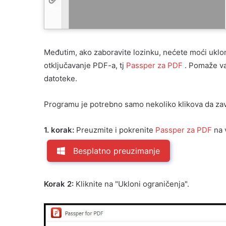
Međutim, ako zaboravite lozinku, nećete moći uklonit
otključavanje PDF-a, tj
Passper za PDF
. Pomaže va
datoteke.
Programu je potrebno samo nekoliko klikova da zav
1. korak:
Preuzmite i pokrenite
Passper za PDF
na 
Besplatno preuzimanje
Korak 2:
Kliknite na "Ukloni ograničenja".