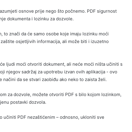
razumjeti osnove prije nego što počnemo. PDF sigurnost
aranje dokumenta i lozinku za dozvole.
, to znači da će samo osobe koje imaju lozinku moći
aštite osjetljivih informacija, ali može biti i izuzetno
e ljudi moći otvoriti dokument, ali neće moći ništa učiniti s
 koji njegov sadržaj za upotrebu izvan ovih aplikacija - ovo
e načini da se stvari zaobiđu ako neko to zaista želi.
nkom za dozvole, možete otvoriti PDF s bilo kojom lozinkom,
jenu postavki dozvola.
 učiniti PDF nezaštićenim – odnosno, ukloniti sve