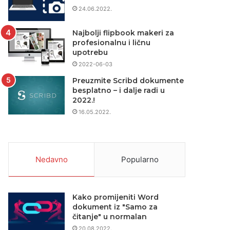
24.06.2022.
Najbolji flipbook makeri za
profesionalnu i ličnu
upotrebu
2022-06-03
Preuzmite Scribd dokumente
besplatno – i dalje radi u
2022.!
16.05.2022.
Nedavno
Popularno
Kako promijeniti Word
dokument iz "Samo za
čitanje" u normalan
20.08.2022.