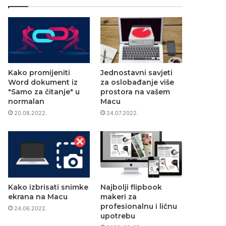
Kako promijeniti
Jednostavni savjeti
Word dokument iz
za oslobađanje više
"Samo za čitanje" u
prostora na vašem
normalan
Macu
20.08.2022.
24.07.2022.
Kako izbrisati snimke
Najbolji flipbook
ekrana na Macu
makeri za
profesionalnu i ličnu
24.06.2022.
upotrebu