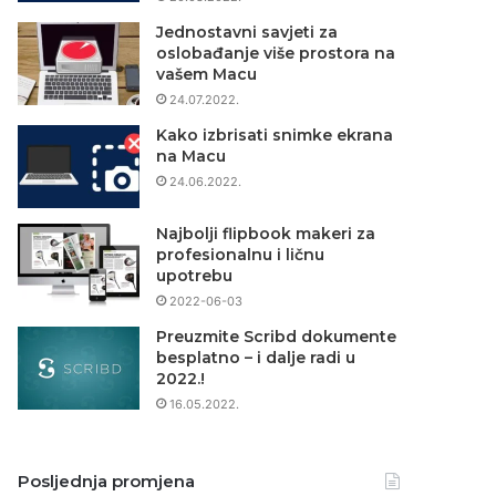
Jednostavni savjeti za
oslobađanje više prostora na
vašem Macu
24.07.2022.
Kako izbrisati snimke ekrana
na Macu
24.06.2022.
Najbolji flipbook makeri za
profesionalnu i ličnu
upotrebu
2022-06-03
Preuzmite Scribd dokumente
besplatno – i dalje radi u
2022.!
16.05.2022.
Posljednja promjena