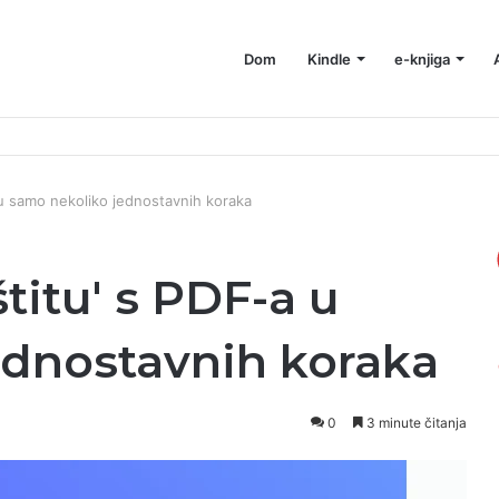
Dom
Kindle
e-knjiga
še prostora na vašem Macu
a u samo nekoliko jednostavnih koraka
štitu' s PDF-a u
ednostavnih koraka
0
3 minute čitanja