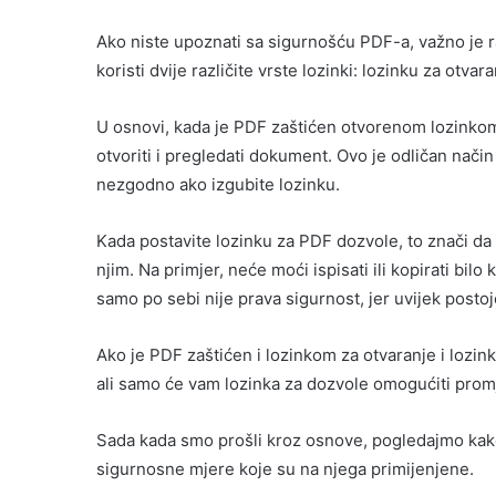
Ako niste upoznati sa sigurnošću PDF-a, važno je 
koristi dvije različite vrste lozinki: lozinku za otv
U osnovi, kada je PDF zaštićen otvorenom lozinkom
otvoriti i pregledati dokument. Ovo je odličan način z
nezgodno ako izgubite lozinku.
Kada postavite lozinku za PDF dozvole, to znači da ć
njim. Na primjer, neće moći ispisati ili kopirati bilo
samo po sebi nije prava sigurnost, jer uvijek postoj
Ako je PDF zaštićen i lozinkom za otvaranje i lozi
ali samo će vam lozinka za dozvole omogućiti prom
Sada kada smo prošli kroz osnove, pogledajmo kako
sigurnosne mjere koje su na njega primijenjene.