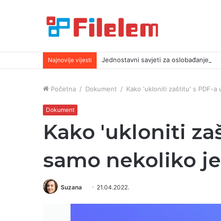
Jednostavni savjeti za oslobađanje vi
Najnovije vijesti
Početna
/
Dokument
/
Kako 'ukloniti zaštitu' s PDF-
Dokument
Kako 'ukloniti za
samo nekoliko j
Suzana
21.04.2022.