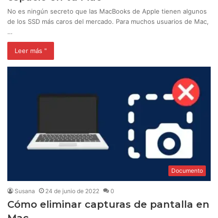
No es ningún secreto que las MacBooks de Apple tienen algunos
de los SSD más caros del mercado. Para muchos usuarios de Mac,
…
Leer más "
Documento
Susana
24 de junio de 2022
0
Cómo eliminar capturas de pantalla en