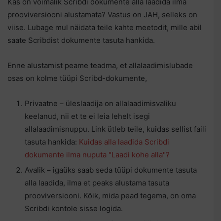
Kas on võimalik Scribdi dokumente alla laadida ilma
prooviversiooni alustamata? Vastus on JAH, selleks on
viise. Lubage mul näidata teile kahte meetodit, mille abil
saate Scribdist dokumente tasuta hankida.
Enne alustamist peame teadma, et allalaadimislubade
osas on kolme tüüpi Scribd-dokumente,
Privaatne – üleslaadija on allalaadimisvaliku
keelanud, nii et te ei leia lehelt isegi
allalaadimisnuppu. Link ütleb teile, kuidas sellist faili
tasuta hankida:
Kuidas alla laadida Scribdi
dokumente ilma nuputa "Laadi kohe alla"?
Avalik – igaüks saab seda tüüpi dokumente tasuta
alla laadida, ilma et peaks alustama tasuta
prooviversiooni. Kõik, mida pead tegema, on oma
Scribdi kontole sisse logida.