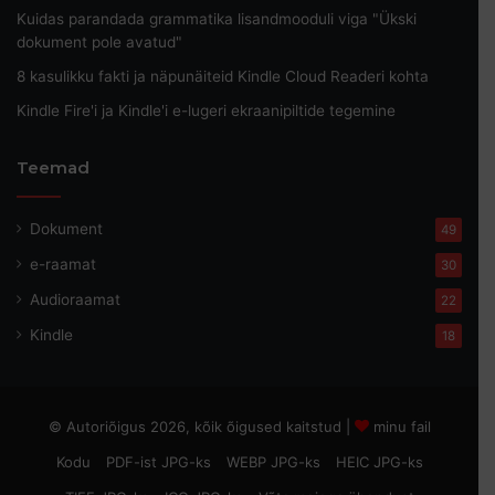
Kuidas parandada grammatika lisandmooduli viga "Ükski
dokument pole avatud"
8 kasulikku fakti ja näpunäiteid Kindle Cloud Readeri kohta
Kindle Fire'i ja Kindle'i e-lugeri ekraanipiltide tegemine
Teemad
Dokument
49
e-raamat
30
Audioraamat
22
Kindle
18
© Autoriõigus 2026, kõik õigused kaitstud |
minu fail
Kodu
PDF-ist JPG-ks
WEBP JPG-ks
HEIC JPG-ks