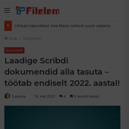
Menüü
Lihtsad näpunäited oma Macis rohkem ruumi vabastamiseks
Kodu
/
Dokument
Dokument
Laadige Scribdi
dokumendid alla tasuta –
töötab endiselt 2022. aastal!
Susanna
16. mai 2022
4
3 minutit loetud