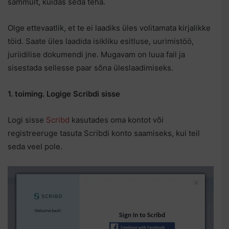
sammult, kuidas seda teha.
Olge ettevaatlik, et te ei laadiks üles volitamata kirjalikke
töid. Saate üles laadida isikliku esitluse, uurimistöö,
juriidilise dokumendi jne. Mugavam on luua fail ja
sisestada sellesse paar sõna üleslaadimiseks.
1. toiming. Logige Scribdi sisse
Logi sisse
Scribd
kasutades oma kontot või
registreeruge tasuta Scribdi konto saamiseks, kui teil
seda veel pole.