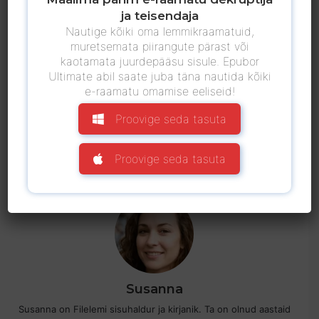
Kindle'is
või mis tahes seadet, mida eelistate. Kui teil on
ja teisendaja
Nautige kõiki oma lemmikraamatuid,
küsimusi, andke meile kommentaarides teada.
muretsemata piirangute pärast või
kaotamata juurdepääsu sisule. Epubor
Ja kui arvate, et see juhend on kasulik, ärge unustage
Ultimate abil saate juba täna nautida kõiki
seda jagada. See tõesti aitab.
e-raamatu omamise eeliseid!
Proovige seda tasuta
Proovige seda tasuta
Susanna
Susanna on Filelemi sisuhaldur ja kirjanik. Ta on olnud aastaid