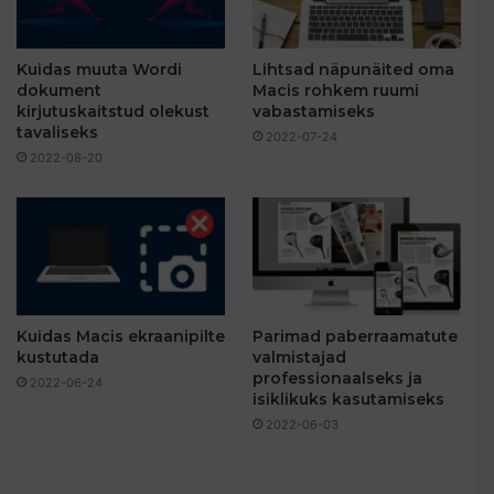
Kuidas muuta Wordi
Lihtsad näpunäited oma
dokument
Macis rohkem ruumi
kirjutuskaitstud olekust
vabastamiseks
tavaliseks
2022-07-24
2022-08-20
Kuidas Macis ekraanipilte
Parimad paberraamatute
kustutada
valmistajad
professionaalseks ja
2022-06-24
isiklikuks kasutamiseks
2022-06-03