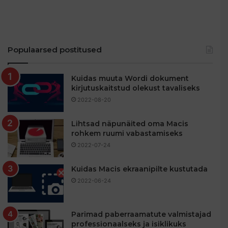
Populaarsed postitused
Kuidas muuta Wordi dokument
kirjutuskaitstud olekust tavaliseks
2022-08-20
Lihtsad näpunäited oma Macis
rohkem ruumi vabastamiseks
2022-07-24
Kuidas Macis ekraanipilte kustutada
2022-06-24
Parimad paberraamatute valmistajad
professionaalseks ja isiklikuks