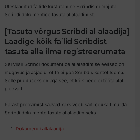
Üleslaaditud failide kustutamine Scribdis ei mõjuta
Scribdi dokumentide tasuta allalaadimist.
[Tasuta võrgus Scribdi allalaadija]
Laadige kõik failid Scribdist
tasuta alla ilma registreerumata
Sel viisil Scribdi dokumentide allalaadimise eelised on
mugavus ja asjaolu, et te ei pea Scribdis kontot looma.
Selle puuduseks on aga see, et kõik need ei tööta alati
pidevalt.
Pärast proovimist saavad kaks veebisaiti edukalt murda
Scribdi dokumente tasuta allalaadimiseks.
Dokumendi allalaadija