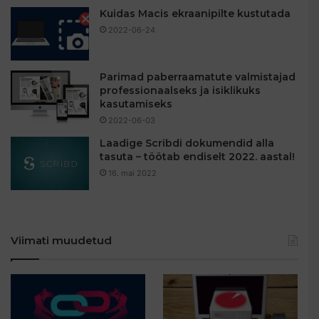
Kuidas Macis ekraanipilte kustutada
2022-06-24
Parimad paberraamatute valmistajad
professionaalseks ja isiklikuks
kasutamiseks
2022-06-03
Laadige Scribdi dokumendid alla
tasuta – töötab endiselt 2022. aastal!
16. mai 2022
Viimati muudetud