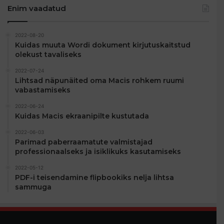
Enim vaadatud
2022-08-20
Kuidas muuta Wordi dokument kirjutuskaitstud
olekust tavaliseks
2022-07-24
Lihtsad näpunäited oma Macis rohkem ruumi
vabastamiseks
2022-06-24
Kuidas Macis ekraanipilte kustutada
2022-06-03
Parimad paberraamatute valmistajad
professionaalseks ja isiklikuks kasutamiseks
2022-05-12
PDF-i teisendamine flipbookiks nelja lihtsa
sammuga