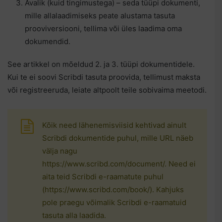
Avalik (kuid tingimustega) – seda tüüpi dokumenti,
mille allalaadimiseks peate alustama tasuta
prooviversiooni, tellima või üles laadima oma
dokumendid.
See artikkel on mõeldud 2. ja 3. tüüpi dokumentidele.
Kui te ei soovi Scribdi tasuta proovida, tellimust maksta
või registreeruda, leiate altpoolt teile sobivaima meetodi.
Kõik need lähenemisviisid kehtivad ainult
Scribdi dokumentide puhul, mille URL näeb
välja nagu
https://www.scribd.com/document/. Need ei
aita teid Scribdi e-raamatute puhul
(https://www.scribd.com/book/). Kahjuks
pole praegu võimalik Scribdi e-raamatuid
tasuta alla laadida.