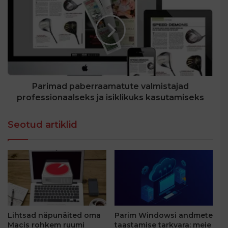
Parimad paberraamatute valmistajad
professionaalseks ja isiklikuks kasutamiseks
Seotud artiklid
Lihtsad näpunäited oma
Parim Windowsi andmete
Macis rohkem ruumi
taastamise tarkvara: meie