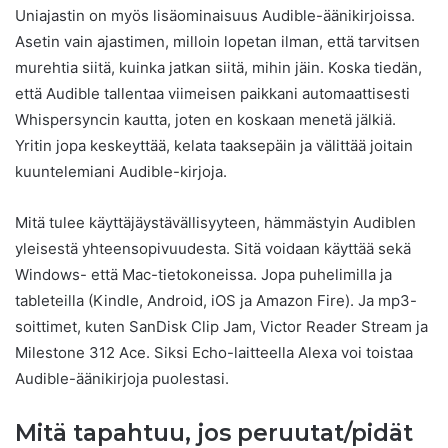
Uniajastin on myös lisäominaisuus Audible-äänikirjoissa.
Asetin vain ajastimen, milloin lopetan ilman, että tarvitsen
murehtia siitä, kuinka jatkan siitä, mihin jäin. Koska tiedän,
että Audible tallentaa viimeisen paikkani automaattisesti
Whispersyncin kautta, joten en koskaan menetä jälkiä.
Yritin jopa keskeyttää, kelata taaksepäin ja välittää joitain
kuuntelemiani Audible-kirjoja.
Mitä tulee käyttäjäystävällisyyteen, hämmästyin Audiblen
yleisestä yhteensopivuudesta. Sitä voidaan käyttää sekä
Windows- että Mac-tietokoneissa. Jopa puhelimilla ja
tableteilla (Kindle, Android, iOS ja Amazon Fire). Ja mp3-
soittimet, kuten SanDisk Clip Jam, Victor Reader Stream ja
Milestone 312 Ace. Siksi Echo-laitteella Alexa voi toistaa
Audible-äänikirjoja puolestasi.
Mitä tapahtuu, jos peruutat/pidät