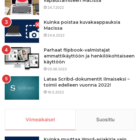
vapauttamiseen Macissa
24.7.2022
Kuinka poistaa kuvakaappauksia
Macissa
24.6.2022
Parhaat flipbook-valmistajat
ammattikäyttöön ja henkilökohtaiseen
käyttöön
03.06.2022
Lataa Scribd-dokumentit ilmaiseksi –
toimii edelleen vuonna 2022!
16.5.2022
Viimeaikaiset
Suosittu
Kuinka muuttaa Word-asiakirja vain