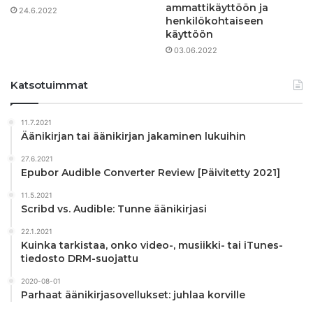
ammattikäyttöön ja
24.6.2022
henkilökohtaiseen
käyttöön
03.06.2022
Katsotuimmat
11.7.2021
Äänikirjan tai äänikirjan jakaminen lukuihin
27.6.2021
Epubor Audible Converter Review [Päivitetty 2021]
11.5.2021
Scribd vs. Audible: Tunne äänikirjasi
22.1.2021
Kuinka tarkistaa, onko video-, musiikki- tai iTunes-
tiedosto DRM-suojattu
2020-08-01
Parhaat äänikirjasovellukset: juhlaa korville