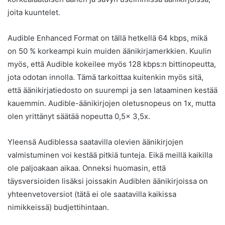
joita kuuntelet.
Audible Enhanced Format on tällä hetkellä 64 kbps, mikä
on 50 % korkeampi kuin muiden äänikirjamerkkien. Kuulin
myös, että Audible kokeilee myös 128 kbps:n bittinopeutta,
jota odotan innolla. Tämä tarkoittaa kuitenkin myös sitä,
että äänikirjatiedosto on suurempi ja sen lataaminen kestää
kauemmin. Audible-äänikirjojen oletusnopeus on 1x, mutta
olen yrittänyt säätää nopeutta 0,5x 3,5x.
Yleensä Audiblessa saatavilla olevien äänikirjojen
valmistuminen voi kestää pitkiä tunteja. Eikä meillä kaikilla
ole paljoakaan aikaa. Onneksi huomasin, että
täysversioiden lisäksi joissakin Audiblen äänikirjoissa on
yhteenvetoversiot (tätä ei ole saatavilla kaikissa
nimikkeissä) budjettihintaan.