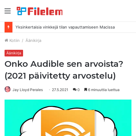
Valikko
Yksinkertaisia ​​vinkkejä tilan vapauttamiseen Macissa
Kotiin
/
Äänikirja
Äänikirja
Onko Audible sen arvoista?
(2021 päivitetty arvostelu)
Jay Lloyd Perales
27.5.2021
0
6 minuuttia luettua