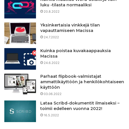
luku -tilasta normaaliksi
20.8.2022
Yksinkertaisia ​​vinkkejä tilan
vapauttamiseen Macissa
24.7.2022
Kuinka poistaa kuvakaappauksia
Macissa
24.6.2022
Parhaat flipbook-valmistajat
ammattikäyttöön ja henkilökohtaiseen
käyttöön
03.06.2022
Lataa Scribd-dokumentit ilmaiseksi –
toimii edelleen vuonna 2022!
16.5.2022