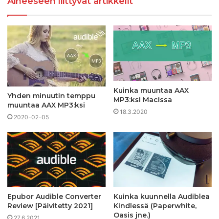
Aiheeseen liittyvät artikkelit
Kuinka muuntaa AAX
Yhden minuutin temppu
MP3:ksi Macissa
muuntaa AAX MP3:ksi
18.3.2020
2020-02-05
Epubor Audible Converter
Kuinka kuunnella Audiblea
Review [Päivitetty 2021]
Kindlessä (Paperwhite,
Oasis jne.)
27.6.2021