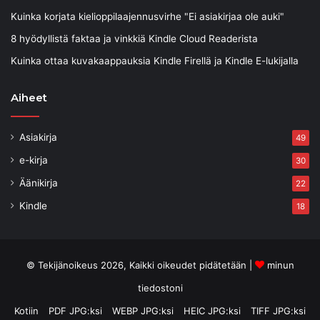
Kuinka korjata kielioppilaajennusvirhe "Ei asiakirjaa ole auki"
8 hyödyllistä faktaa ja vinkkiä Kindle Cloud Readerista
Kuinka ottaa kuvakaappauksia Kindle Firellä ja Kindle E-lukijalla
Aiheet
Asiakirja
49
e-kirja
30
Äänikirja
22
Kindle
18
© Tekijänoikeus 2026, Kaikki oikeudet pidätetään |
minun
tiedostoni
Kotiin
PDF JPG:ksi
WEBP JPG:ksi
HEIC JPG:ksi
TIFF JPG:ksi