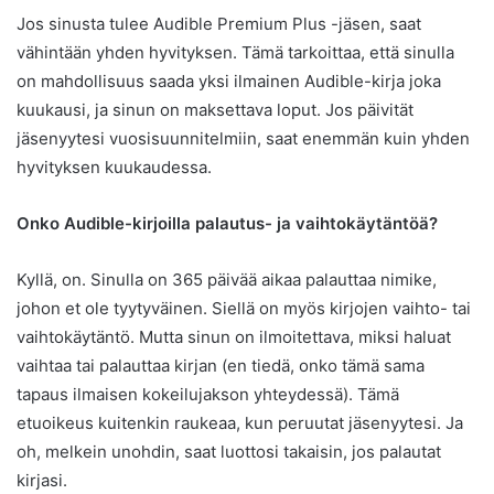
Jos sinusta tulee Audible Premium Plus -jäsen, saat
vähintään yhden hyvityksen. Tämä tarkoittaa, että sinulla
on mahdollisuus saada yksi ilmainen Audible-kirja joka
kuukausi, ja sinun on maksettava loput. Jos päivität
jäsenyytesi vuosisuunnitelmiin, saat enemmän kuin yhden
hyvityksen kuukaudessa.
Onko Audible-kirjoilla palautus- ja vaihtokäytäntöä?
Kyllä, on. Sinulla on 365 päivää aikaa palauttaa nimike,
johon et ole tyytyväinen. Siellä on myös kirjojen vaihto- tai
vaihtokäytäntö. Mutta sinun on ilmoitettava, miksi haluat
vaihtaa tai palauttaa kirjan (en tiedä, onko tämä sama
tapaus ilmaisen kokeilujakson yhteydessä). Tämä
etuoikeus kuitenkin raukeaa, kun peruutat jäsenyytesi. Ja
oh, melkein unohdin, saat luottosi takaisin, jos palautat
kirjasi.