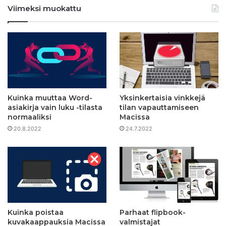
Viimeksi muokattu
Kuinka muuttaa Word-
Yksinkertaisia ​​vinkkejä
asiakirja vain luku -tilasta
tilan vapauttamiseen
normaaliksi
Macissa
20.8.2022
24.7.2022
Kuinka poistaa
Parhaat flipbook-
kuvakaappauksia Macissa
valmistajat