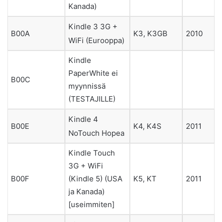
Kanada)
Kindle 3 3G +
B00A
K3, K3GB
2010
WiFi (Eurooppa)
Kindle
PaperWhite ei
B00C
myynnissä
(TESTAJILLE)
Kindle 4
B00E
K4, K4S
2011
NoTouch Hopea
Kindle Touch
3G + WiFi
(Kindle 5) (USA
B00F
K5, KT
2011
ja Kanada)
[useimmiten]