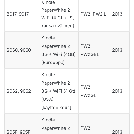
Kindle
PaperWhite 2
B017, 9017
PW2, PW2IL
2013
WiFi (4 Gt) (US,
kansainvälinen)
Kindle
PW2,
PaperWhite 2
B060, 9060
2013
PW2GBL
3G + WiFi (4GB)
(Eurooppa)
Kindle
PaperWhite 2
PW2,
3G + WiFi (4 Gt)
B062, 9062
2013
PW2GL
(USA)
[käyttöoikeus]
Kindle
PW2,
PaperWhite 2
B05F, 905F
2013