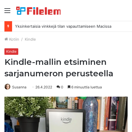
Valikko
Kuinka poistaa kuvakaappauksia Macissa
Kotiin
/
Kindle
Kindle
Kindle-mallin etsiminen
sarjanumeron perusteella
Susanna
26.4.2022
0
6 minuuttia luettua