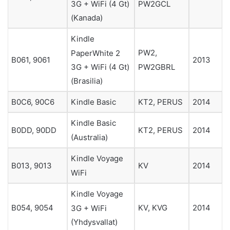
PW2GCL
3G + WiFi (4 Gt)
(Kanada)
Kindle
PW2,
PaperWhite 2
B061, 9061
2013
PW2GBRL
3G + WiFi (4 Gt)
(Brasilia)
B0C6, 90C6
Kindle Basic
KT2, PERUS
2014
Kindle Basic
B0DD, 90DD
KT2, PERUS
2014
(Australia)
Kindle Voyage
B013, 9013
KV
2014
WiFi
Kindle Voyage
B054, 9054
KV, KVG
2014
3G + WiFi
(Yhdysvallat)