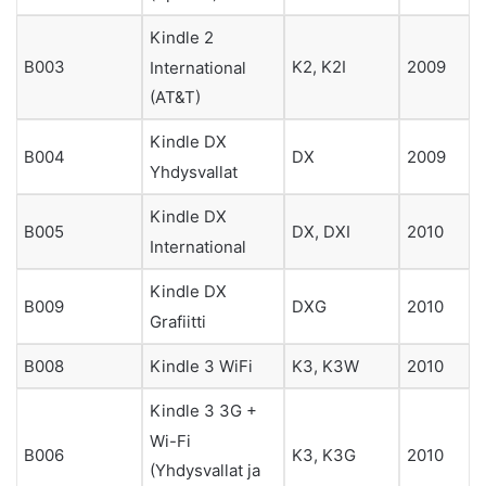
Kindle 2
B003
K2, K2I
2009
International
(AT&T)
Kindle DX
B004
DX
2009
Yhdysvallat
Kindle DX
B005
DX, DXI
2010
International
Kindle DX
B009
DXG
2010
Grafiitti
B008
Kindle 3 WiFi
K3, K3W
2010
Kindle 3 3G +
Wi-Fi
B006
K3, K3G
2010
(Yhdysvallat ja