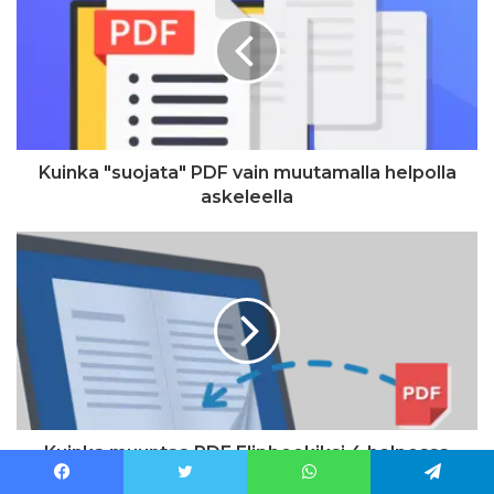
Kuinka "suojata" PDF vain muutamalla helpolla
askeleella
Kuinka muuntaa PDF Flipbookiksi 4 helpossa
vaiheessa