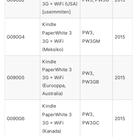
G090G2
PW3, PW3G
2015
3G + WiFi (USA)
[useimmiten]
Kindle
PW3,
PaperWhite 3
G090G4
2015
PW3GM
3G + WiFi
(Meksiko)
Kindle
PaperWhite 3
PW3,
3G + WiFi
G090G5
2015
PW3GB
(Eurooppa,
Australia)
Kindle
PW3,
PaperWhite 3
G090G6
2015
PW3GC
3G + WiFi
(Kanada)