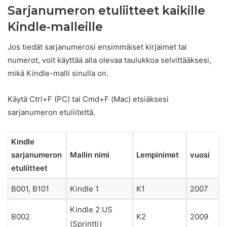
Sarjanumeron etuliitteet kaikille
Kindle-malleille
Jos tiedät sarjanumerosi ensimmäiset kirjaimet tai
numerot, voit käyttää alla olevaa taulukkoa selvittääksesi,
mikä Kindle-malli sinulla on.
Käytä Ctrl+F (PC) tai Cmd+F (Mac) etsiäksesi
sarjanumeron etuliitettä.
Kindle
sarjanumeron
Mallin nimi
Lempinimet
vuosi
etuliitteet
B001, B101
Kindle 1
K1
2007
Kindle 2 US
B002
K2
2009
(Sprintti)