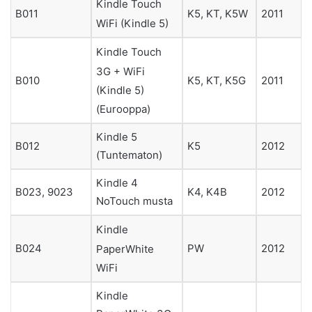
Kindle Touch
B011
K5, KT, K5W
2011
WiFi (Kindle 5)
Kindle Touch
3G + WiFi
B010
K5, KT, K5G
2011
(Kindle 5)
(Eurooppa)
Kindle 5
B012
K5
2012
(Tuntematon)
Kindle 4
B023, 9023
K4, K4B
2012
NoTouch musta
Kindle
B024
PW
2012
PaperWhite
WiFi
Kindle