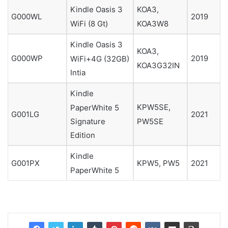
Kindle Oasis 3
KOA3,
G000WL
2019
WiFi (8 Gt)
KOA3W8
Kindle Oasis 3
KOA3,
G000WP
2019
WiFi+4G (32GB)
KOA3G32IN
Intia
Kindle
KPW5SE,
PaperWhite 5
G001LG
2021
PW5SE
Signature
Edition
Kindle
G001PX
KPW5, PW5
2021
PaperWhite 5