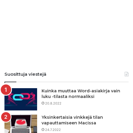
Suosittuja viestejä
Kuinka muuttaa Word-asiakirja vain
luku -tilasta normaaliksi
20.8.2022
Yksinkertaisia ​​vinkkejä tilan
vapauttamiseen Macissa
24.7.2022