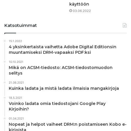
käyttöön
03.06.2022
Katsotuimmat
15.1.2022
4 yksinkertaista vaihetta Adobe Digital Editionsin
muuntamiseksi DRM-vapaaksi PDF:ksi
10.10.2021
Mikä on ACSM-tiedosto: ACSM-tiedostomuodon
selitys
21.06.2021
Kuinka ladata ja mistä ladata ilmaisia ​​mangakirjoja
18.5.2021
Voinko ladata omia tiedostojani Google Play
Kirjoihin?
01.04.2021
Nopeat ja helpot vaiheet DRM:n poistamiseen Kobo e-
kirjoista