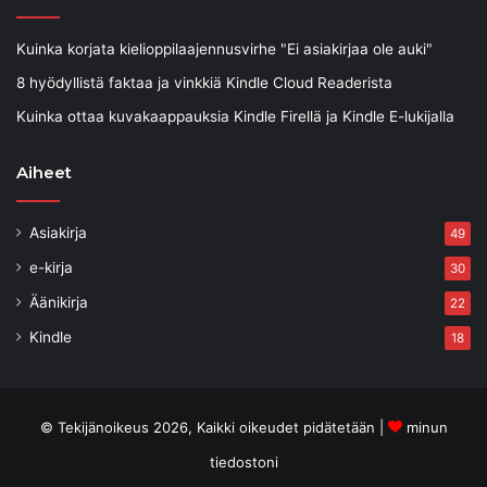
Kuinka korjata kielioppilaajennusvirhe "Ei asiakirjaa ole auki"
8 hyödyllistä faktaa ja vinkkiä Kindle Cloud Readerista
Kuinka ottaa kuvakaappauksia Kindle Firellä ja Kindle E-lukijalla
Aiheet
Asiakirja
49
e-kirja
30
Äänikirja
22
Kindle
18
© Tekijänoikeus 2026, Kaikki oikeudet pidätetään |
minun
tiedostoni