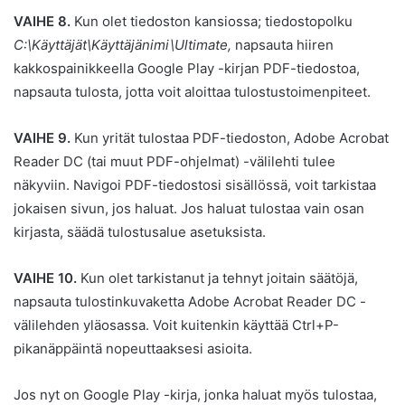
VAIHE 8.
Kun olet tiedoston kansiossa; tiedostopolku
C:\Käyttäjät\Käyttäjänimi\Ultimate,
napsauta hiiren
kakkospainikkeella Google Play -kirjan PDF-tiedostoa,
napsauta tulosta, jotta voit aloittaa tulostustoimenpiteet.
VAIHE 9.
Kun yrität tulostaa PDF-tiedoston, Adobe Acrobat
Reader DC (tai muut PDF-ohjelmat) -välilehti tulee
näkyviin. Navigoi PDF-tiedostosi sisällössä, voit tarkistaa
jokaisen sivun, jos haluat. Jos haluat tulostaa vain osan
kirjasta, säädä tulostusalue asetuksista.
VAIHE 10.
Kun olet tarkistanut ja tehnyt joitain säätöjä,
napsauta tulostinkuvaketta Adobe Acrobat Reader DC -
välilehden yläosassa. Voit kuitenkin käyttää Ctrl+P-
pikanäppäintä nopeuttaaksesi asioita.
Jos nyt on Google Play -kirja, jonka haluat myös tulostaa,