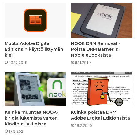
Muuta Adobe Digital
NOOK DRM Removal -
Editionsin käyttöliittymän
Poista DRM Barnes &
kieli
Noble eBooksista
23.12.2019
9.11.2019
Kuinka muuntaa NOOK-
Kuinka poistaa DRM
kirjoja lukemista varten
Adobe Digital Editionsista
Kindle-e-lukijoissa
16.2.2020
17.3.2021