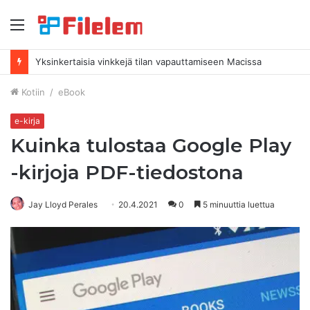
Valikko
Yksinkertaisia ​​vinkkejä tilan vapauttamiseen Macissa
Kotiin
/
eBook
e-kirja
Kuinka tulostaa Google Play
-kirjoja PDF-tiedostona
Jay Lloyd Perales
20.4.2021
0
5 minuuttia luettua