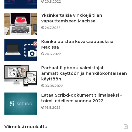
20.8.2022
Yksinkertaisia ​​vinkkejä tilan
vapauttamiseen Macissa
24.7.2022
Kuinka poistaa kuvakaappauksia
Macissa
24.6.2022
Parhaat flipbook-valmistajat
ammattikäyttöön ja henkilökohtaiseen
käyttöön
03.06.2022
Lataa Scribd-dokumentit ilmaiseksi –
toimii edelleen vuonna 2022!
16.5.2022
Viimeksi muokattu