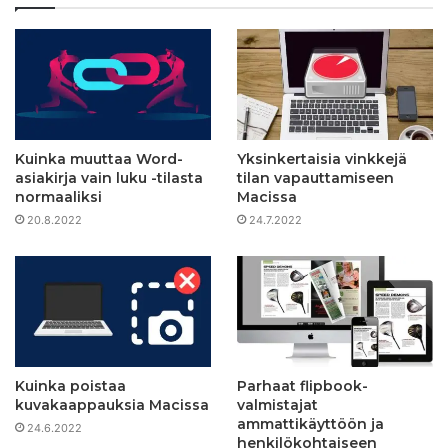
Kuinka muuttaa Word-
Yksinkertaisia ​​vinkkejä
asiakirja vain luku -tilasta
tilan vapauttamiseen
normaaliksi
Macissa
20.8.2022
24.7.2022
Kuinka poistaa
Parhaat flipbook-
kuvakaappauksia Macissa
valmistajat
ammattikäyttöön ja
24.6.2022
henkilökohtaiseen