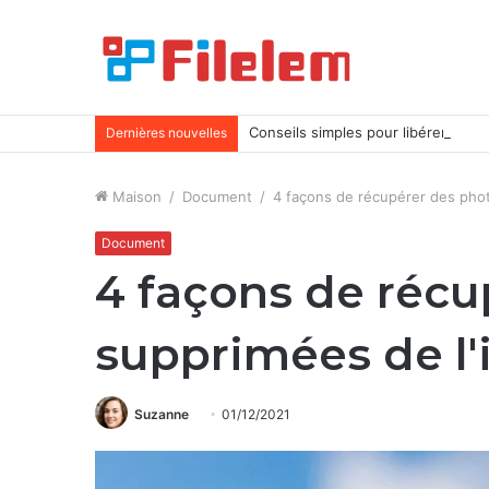
Conseils simples pour libérer plus
Dernières nouvelles
Maison
/
Document
/
4 façons de récupérer des pho
Document
4 façons de récu
supprimées de l
Suzanne
01/12/2021