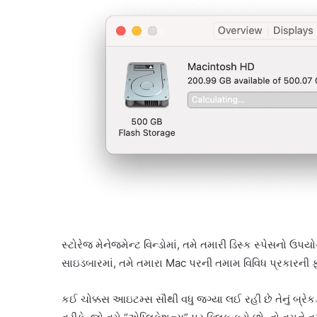
સ્ટોરેજ મેનેજમેન્ટ વિન્ડોમાં, તમે તમારી ડિસ્ક સ્પેસનો ઉ
સાઇડબારમાં, તમે તમારા Mac પરની તમામ વિવિધ પ્રકારની 
કઈ ચોક્કસ આઇટમ્સ સૌથી વધુ જગ્યા લઈ રહી છે તેનું બ્રે