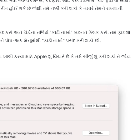
ારી બધી એપ્લિકેશન્સ, કદ દ્વારા સૉર્ટ કરેલી દેખાશે. કઈ ફાઈલો સૌથી
હોઈ શકે છે જેથી તમે નક્કી કરી શકો કે તમારે તેમને રાખવાની
ંદ કરો અને વિંડોના તળિયે "કાઢી નાખો" બટનને ક્લિક કરો. તમે ફાઇલો
ે પોપ-અપ મેનૂમાંથી "કાઢી નાખો" પસંદ કરી શકો છો.
લી કરવા માટે Apple શું વિચારે છે કે તમે બીજું શું કરી શકો તે જોવા