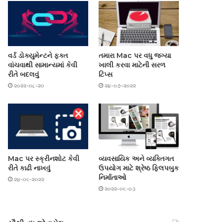
વર્ડ ડોક્યુમેન્ટને ફક્ત
તમારા Mac પર વધુ જગ્યા
વાંચવાથી સામાન્યમાં કેવી
ખાલી કરવા માટેની સરળ
રીતે બદલવું
ટિપ્સ
૨૦૨૨-૦૮-૨૦
૨૪-૦૭-૨૦૨૨
Mac પર સ્ક્રીનશોટ કેવી
વ્યવસાયિક અને વ્યક્તિગત
રીતે કાઢી નાખવું
ઉપયોગ માટે શ્રેષ્ઠ ફ્લિપબુક
નિર્માતાઓ
૨૪-૦૬-૨૦૨૨
૨૦૨૨-૦૬-૦૩