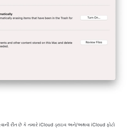
ાની રીત છે કે તમારે iCloud ડ્રાઇવ અને/અથવા iCloud ફોટો