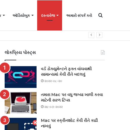
માટે
ક
ઑડિયોબુક
દસ્તાવેજ
અમારો સંપર્ક કરો
શોધો
લોકપ્રિય પોસ્ટ્સ
વર્ડ ડોક્યુમેન્ટને ફક્ત વાંચવાથી
સામાન્યમાં કેવી રીતે બદલવું
૨૦૨૨-૦૮-૨૦
તમારા Mac પર વધુ જગ્યા ખાલી કરવા
માટેની સરળ ટિપ્સ
૨૪-૦૭-૨૦૨૨
Mac પર સ્ક્રીનશોટ કેવી રીતે કાઢી
નાખવું