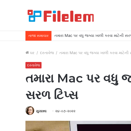
તમારા Mac પર વધુ જગ્યા ખાલી કરવા માટેની સર
તાજા સમાચાર
ઘર
/
દસ્તાવેજ
/
તમારા Mac પર વધુ જગ્યા ખાલી કરવા માટેની 
દસ્તાવેજ
તમારા Mac પર વધુ જ
સરળ ટિપ્સ
સુસાન્ના
૨૪-૦૭-૨૦૨૨