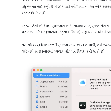
તરીકે, જો તમે “એપ્લિકેશન્સ” પર ક્લિક કરો છો, તો તમને તમ
વધુ જગ્યા લઈ રહી છે તે ઝડપથી ઓળખવાની આ એક સરસ રીત 
જરૂર છે કે નહીં.
જગ્યા લેતી કોઈપણ ફાઇલોને કાઢી નાખવા માટે, ફક્ત તેને પસ
પર રાઇટ-ક્લિક (અથવા કંટ્રોલ-ક્લિક) પણ કરી શકો છો અન
તમે કોઈપણ બિનજરૂરી ફાઇલો કાઢી નાખો તે પછી, તમે જગ્યા ખા
માટે તમે સાઇડબારમાં "ભલામણો" પર ક્લિક કરી શકો છો: