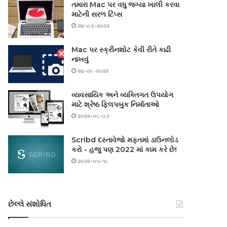
તમારા Mac પર વધુ જગ્યા ખાલી કરવા
માટેની સરળ ટિપ્સ
૨૪-૦૭-૨૦૨૨
Mac પર સ્ક્રીનશોટ કેવી રીતે કાઢી
નાખવું
૨૪-૦૬-૨૦૨૨
વ્યવસાયિક અને વ્યક્તિગત ઉપયોગ
માટે શ્રેષ્ઠ ફ્લિપબુક નિર્માતાઓ
૨૦૨૨-૦૬-૦૩
Scribd દસ્તાવેજો મફતમાં ડાઉનલોડ
કરો - હજુ પણ 2022 માં કામ કરે છે!
૨૦૨૨-૦૫-૧૬
છેલ્લે સંશોધિત