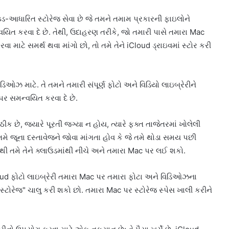
ડ-આધારિત સ્ટોરેજ સેવા છે જે તમને તમામ પ્રકારની ફાઇલોને
િત કરવા દે છે. તેથી, ઉદાહરણ તરીકે, જો તમારી પાસે તમારા Mac
વા માટે સમર્થ થવા માંગો છો, તો તમે તેને iCloud ડ્રાઇવમાં સ્ટોર કરી
ડિઓઝ માટે. તે તમને તમારી સંપૂર્ણ ફોટો અને વિડિયો લાઇબ્રેરીને
પર સમન્વયિત કરવા દે છે.
ીક છે, જ્યારે પૂરતી જગ્યા ન હોય, ત્યારે ફક્ત તાજેતરમાં ખોલેલી
ે જૂના દસ્તાવેજને જોવા માંગતા હોવ કે જે તમે થોડા સમય પછી
જેથી તમે તેને ક્લાઉડમાંથી નીચે અને તમારા Mac પર લઈ શકો.
Cloud ફોટો લાઇબ્રેરી તમારા Mac પર તમારા ફોટા અને વિડિઓઝના
ટોરેજ" ચાલુ કરી શકો છો. તમારા Mac પર સ્ટોરેજ સ્પેસ ખાલી કરીને