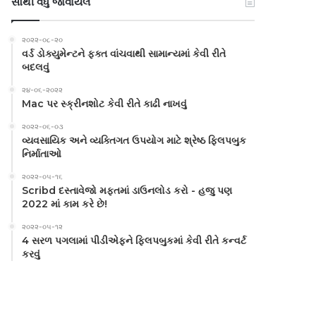
સૌથી વધુ જોવાયેલ
૨૦૨૨-૦૮-૨૦
વર્ડ ડોક્યુમેન્ટને ફક્ત વાંચવાથી સામાન્યમાં કેવી રીતે
બદલવું
૨૪-૦૬-૨૦૨૨
Mac પર સ્ક્રીનશોટ કેવી રીતે કાઢી નાખવું
૨૦૨૨-૦૬-૦૩
વ્યવસાયિક અને વ્યક્તિગત ઉપયોગ માટે શ્રેષ્ઠ ફ્લિપબુક
નિર્માતાઓ
૨૦૨૨-૦૫-૧૬
Scribd દસ્તાવેજો મફતમાં ડાઉનલોડ કરો - હજુ પણ
2022 માં કામ કરે છે!
૨૦૨૨-૦૫-૧૨
4 સરળ પગલામાં પીડીએફને ફ્લિપબુકમાં કેવી રીતે કન્વર્ટ
કરવું