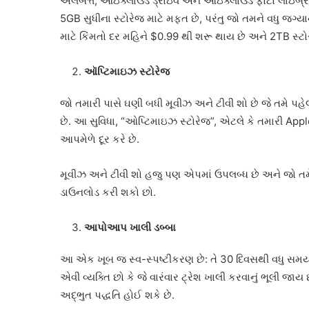
અલબત્ત, આઇક્લાઉડ ડ્રાઇવ અને આઇક્લાઉડ ફોટો લાઇબ્રેરી
5GB સુધીના સ્ટોરેજ માટે મફત છે, પરંતુ જો તમને વધુ જગ્ય
માટે કિંમતો દર મહિને $0.99 થી શરૂ થાય છે અને 2TB સ્ટો
ઑપ્ટિમાઇઝ સ્ટોરેજ
જો તમારી પાસે ઘણી બધી મૂવીઝ અને ટીવી શો છે જે તમે પહે
છે. આ સુવિધા, “ઓપ્ટિમાઇઝ સ્ટોરેજ”, એટલે કે તમારી App
આપમેળે દૂર કરે છે.
મૂવીઝ અને ટીવી શો હજુ પણ એપમાં ઉપલબ્ધ છે અને જો તમે ત
ડાઉનલોડ કરી શકો છો.
આપોઆપ ખાલી ડબ્બા
આ એક ખૂબ જ સ્વ-સ્પષ્ટીકરણ છે: તે 30 દિવસથી વધુ સમયથ
એવી વ્યક્તિ છો કે જે વારંવાર ટ્રેશ ખાલી કરવાનું ભૂલી જ
અદ્ભુત પદ્ધતિ હોઈ શકે છે.