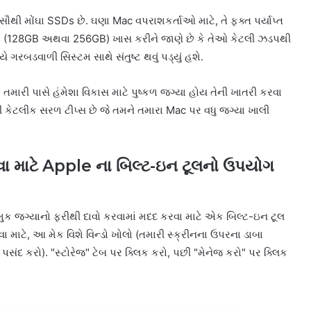
થી મોંઘા SSDs છે. ઘણા Mac વપરાશકર્તાઓ માટે, તે ફક્ત પર્યાપ્ત
ાઈવો (128GB અથવા 256GB) ખાસ કરીને જાણે છે કે તેઓ કેટલી ઝડપથી
ગરબડવાળી સિસ્ટમ સાથે સંતુષ્ટ થવું પડ્યું હશે.
, તમારી પાસે હંમેશા વિકાસ માટે પુષ્કળ જગ્યા હોય તેની ખાતરી કરવા
 કેટલીક સરળ ટીપ્સ છે જે તમને તમારા Mac પર વધુ જગ્યા ખાલી
વા માટે Apple ના બિલ્ટ-ઇન ટૂલનો ઉપયોગ
મુક જગ્યાનો ફરીથી દાવો કરવામાં મદદ કરવા માટે એક બિલ્ટ-ઇન ટૂલ
ધવા માટે, આ મેક વિશે વિન્ડો ખોલો (તમારી સ્ક્રીનના ઉપરના ડાબા
સંદ કરો). "સ્ટોરેજ" ટેબ પર ક્લિક કરો, પછી "મેનેજ કરો" પર ક્લિક