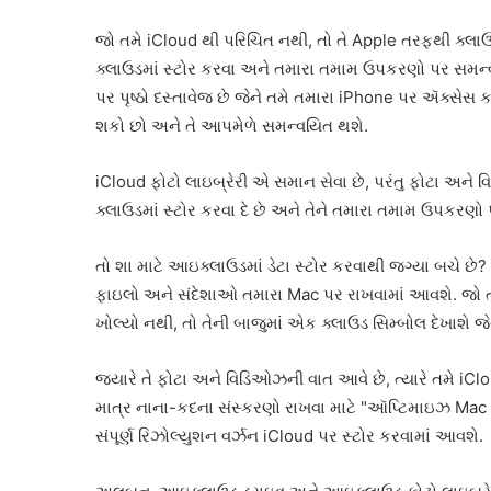
જો તમે iCloud થી પરિચિત નથી, તો તે Apple તરફથી ક્લાઉ
ક્લાઉડમાં સ્ટોર કરવા અને તમારા તમામ ઉપકરણો પર સમન્વય
પર પૃષ્ઠો દસ્તાવેજ છે જેને તમે તમારા iPhone પર ઍક્સેસ કર
શકો છો અને તે આપમેળે સમન્વયિત થશે.
iCloud ફોટો લાઇબ્રેરી એ સમાન સેવા છે, પરંતુ ફોટા અને વિ
ક્લાઉડમાં સ્ટોર કરવા દે છે અને તેને તમારા તમામ ઉપકરણો 
તો શા માટે આઇક્લાઉડમાં ડેટા સ્ટોર કરવાથી જગ્યા બચે છે? ઠ
ફાઇલો અને સંદેશાઓ તમારા Mac પર રાખવામાં આવશે. જો તમ
ખોલ્યો નથી, તો તેની બાજુમાં એક ક્લાઉડ સિમ્બોલ દેખાશે 
જ્યારે તે ફોટા અને વિડિઓઝની વાત આવે છે, ત્યારે તમે i
માત્ર નાના-કદના સંસ્કરણો રાખવા માટે "ઑપ્ટિમાઇઝ Mac સ્
સંપૂર્ણ રિઝોલ્યુશન વર્ઝન iCloud પર સ્ટોર કરવામાં આવશે.