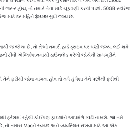
નો ઉપયોગ કરવા માટે એક નુકસાન છે: તે પૈસા ખર્ચે છે. iCloud
ાની જરૂર હોય, તો તમારે તેના માટે ચૂકવણી કરવી પડશે. 50GB સ્ટોરેજ
રેજ માટે દર મહિને $9.99 સુધી જાય છે.
લાથી જ જોયા છે, તો તેઓ તમારી હાર્ડ ડ્રાઇવ પર ઘણી જગ્યા લઈ શકે
leની ટીવી એપ્લિકેશનમાંથી ડાઉનલોડ કરેલી જોયેલી સામગ્રીને
ેને ફરીથી જોવા માંગતા હોવ તો તમે હંમેશા તેને પછીથી ફરીથી
ી ટ્રેશમાં રહેલી કોઈપણ ફાઇલોને આપમેળે કાઢી નાખશે. જો તમે
ાય છે, તો તમારા Macને સ્વચ્છ અને વ્યવસ્થિત રાખવા માટે આ એક