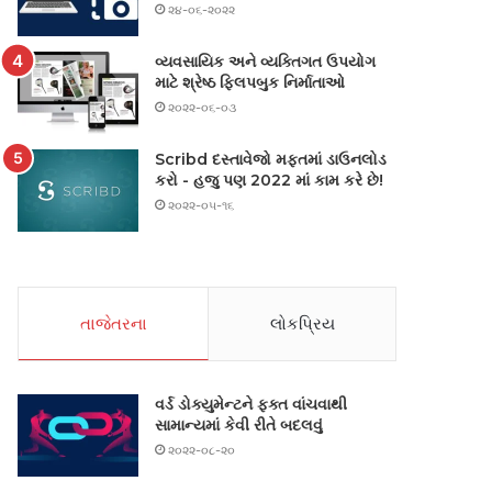
૨૪-૦૬-૨૦૨૨
વ્યવસાયિક અને વ્યક્તિગત ઉપયોગ
માટે શ્રેષ્ઠ ફ્લિપબુક નિર્માતાઓ
૨૦૨૨-૦૬-૦૩
Scribd દસ્તાવેજો મફતમાં ડાઉનલોડ
કરો - હજુ પણ 2022 માં કામ કરે છે!
૨૦૨૨-૦૫-૧૬
તાજેતરના
લોકપ્રિય
વર્ડ ડોક્યુમેન્ટને ફક્ત વાંચવાથી
સામાન્યમાં કેવી રીતે બદલવું
૨૦૨૨-૦૮-૨૦