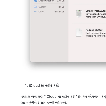
iCloud માં સ્ટોર કરો
પ્રથમ ભલામણ "iCloud માં સ્ટોર કરો" છે. આ એપલની કહેવ
લાઇબ્રેરીને સક્ષમ કરવી જોઈએ.