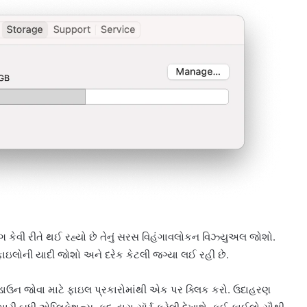
પયોગ કેવી રીતે થઈ રહ્યો છે તેનું સરસ વિહંગાવલોકન વિઝ્યુઅલ જોશો.
ફાઇલોની યાદી જોશો અને દરેક કેટલી જગ્યા લઈ રહી છે.
કડાઉન જોવા માટે ફાઇલ પ્રકારોમાંથી એક પર ક્લિક કરો. ઉદાહરણ