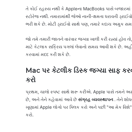
તે કોઈ રહસ્ય નથી કે Appleના MacBooks પાસે બજારમાં સૌ
સ્ટોરેજ નથી. તમારામાંથી જેઓ નાની-ક્ષમતા ધરાવતી ડ્ર
ભરી શકે છે. મોટી ડ્રાઈવો સાથે પણ, તમારે કદાચ અમુક સમયે 
જો તમે તમારી જાતને વારંવાર જગ્યા ખાલી કરી રહ્યાં હોવ તો
માટે કેટલાક સક્રિય પગલાં લેવાનો સમય આવી શકે છે. અહીં
કરવામાં મદદ કરી શકે છે.
Mac પર કેટલીક ડિસ્ક જગ્યા સાફ કર
કરો
પ્રથમ, ચાલો સ્પષ્ટ સાથે શરૂ કરીએ. Apple પાસે તમને અ
છે, અને તેને કહેવામાં આવે છે
સંગ્રહ વ્યવસ્થાપન
. તેને શો
ખૂણામાં Apple લોગો પર ક્લિક કરો અને પછી "આ મેક વિશે" પ
કરો.