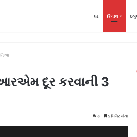
ઘર
કિન્ડલ
ઇબુ
વું
્ધતિઓ
ડીઆરએમ દૂર કરવાની 3
૩
5 મિનિટ વાંચો