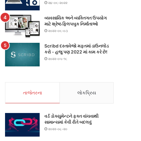
૨૪-૦૬-૨૦૨૨
વ્યવસાયિક અને વ્યક્તિગત ઉપયોગ
માટે શ્રેષ્ઠ ફ્લિપબુક નિર્માતાઓ
૨૦૨૨-૦૬-૦૩
Scribd દસ્તાવેજો મફતમાં ડાઉનલોડ
કરો - હજુ પણ 2022 માં કામ કરે છે!
૨૦૨૨-૦૫-૧૬
તાજેતરના
લોકપ્રિય
વર્ડ ડોક્યુમેન્ટને ફક્ત વાંચવાથી
સામાન્યમાં કેવી રીતે બદલવું
૨૦૨૨-૦૮-૨૦