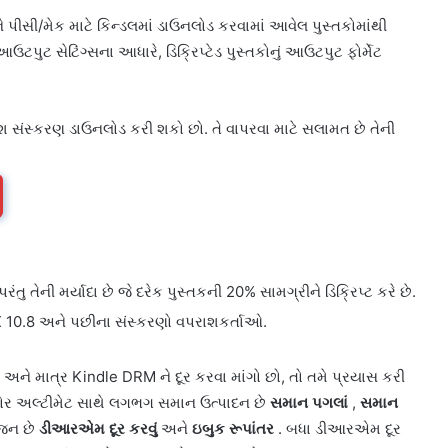
ીસી/મેક માટે કિન્ડલમાં ડાઉનલોડ કરવામાં આવેલ પુસ્તકોમાંથી
ટપુટ સેટિંગ્સના આધારે, ડિક્રિપ્ટેડ પુસ્તકોનું આઉટપુટ ફોર્મેટ
ંસ્કરણ ડાઉનલોડ કરી શકો છો. તે વાપરવા માટે સલામત છે તેની
રંતુ તેની મર્યાદા છે જે દરેક પુસ્તકની 20% સામગ્રીને ડિક્રિપ્ટ કરે છે.
X 10.8 અને પછીના સંસ્કરણો વપરાશકર્તાઓ.
અને માત્ર Kindle DRM ને દૂર કરવા માંગો છો, તો તમે પ્રયાસ કરી
ર અલ્ટીમેટ સાથે લગભગ સમાન ઉત્પાદન છે
સમાન પગલાં
,
સમાન
ોજન છે
ડીઆરએમ દૂર કરવું
અને
ઇબુક રૂપાંતર
. બધા ડીઆરએમ દૂર