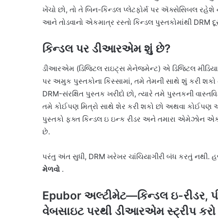
ખેંચો છો, તો તે બિન-કિન્ડલ પ્લેટફોર્મ પર ઍક્સેસિબલ રહેશે
આને તોડવાનો એકમાત્ર રસ્તો કિન્ડલ પુસ્તકોમાંથી DRM દૂ
કિન્ડલ પર ડીઆરએમ શું છે?
ડીઆરએમ (ડિજિટલ રાઇટ્સ મેનેજમેન્ટ) એ ડિજિટલ મીડિયા અ
પર અમુક પુસ્તકોના કિસ્સામાં, તમે તેમની સાથે શું કરી શક
DRM-સંરક્ષિત પુસ્તક ખરીદો છો, ત્યારે તમે પુસ્તકની વાસ્ત
તમે કોઈપણ મિત્રો સાથે શેર કરી શકો છો અથવા કોઈપણ અન
પુસ્તકો ફક્ત કિન્ડલ ઇ ઇન્ક રીડર અને તમારા એમેઝોન એક
છે.
પરંતુ અંત સુધી, DRM ખરેખર ચાંચિયાગીરી બંધ કરતું નથી. 
મેળવો
.
Epubor અલ્ટીમેટ—કિન્ડલ ઇ-રીડર, પી
વેબસાઇટ પરથી ડીઆરએમ સ્ટ્રીપ કરો