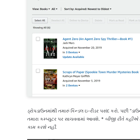
ડ્રોપડાઉનમાંથી તમારું કિન્ડલ ઇ-રીડર પસંદ કરો. પછી "ડ
તમારા કમ્પ્યુટર પર સાચવવામાં આવશે. *
બીજી રીતે કહીએ ત
કામ કરશે નહીં.