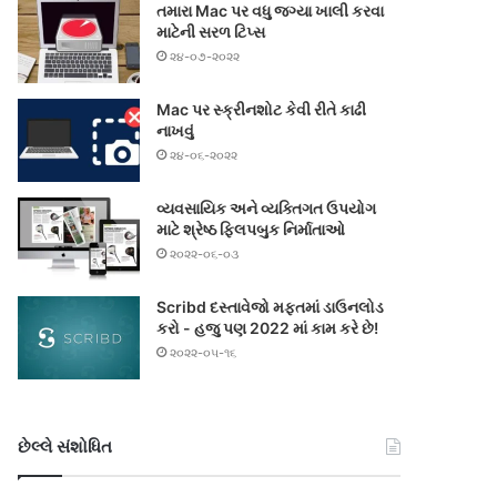
તમારા Mac પર વધુ જગ્યા ખાલી કરવા
માટેની સરળ ટિપ્સ
૨૪-૦૭-૨૦૨૨
Mac પર સ્ક્રીનશોટ કેવી રીતે કાઢી
નાખવું
૨૪-૦૬-૨૦૨૨
વ્યવસાયિક અને વ્યક્તિગત ઉપયોગ
માટે શ્રેષ્ઠ ફ્લિપબુક નિર્માતાઓ
૨૦૨૨-૦૬-૦૩
Scribd દસ્તાવેજો મફતમાં ડાઉનલોડ
કરો - હજુ પણ 2022 માં કામ કરે છે!
૨૦૨૨-૦૫-૧૬
છેલ્લે સંશોધિત