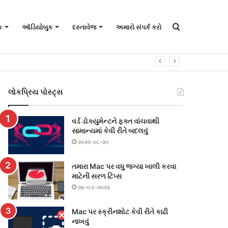
માટે
ક
ઑડિયોબુક
દસ્તાવેજ
અમારો સંપર્ક કરો
શોધો
લોકપ્રિય પોસ્ટ્સ
વર્ડ ડોક્યુમેન્ટને ફક્ત વાંચવાથી
સામાન્યમાં કેવી રીતે બદલવું
૨૦૨૨-૦૮-૨૦
તમારા Mac પર વધુ જગ્યા ખાલી કરવા
માટેની સરળ ટિપ્સ
૨૪-૦૭-૨૦૨૨
Mac પર સ્ક્રીનશોટ કેવી રીતે કાઢી
નાખવું