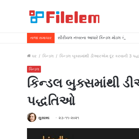
સીરીયલ નંબરના આધારે કિન્ડલ મોડલ કેવી રીતે જો
તાજા સમાચાર
ઘર
/
કિન્ડલ
/
કિન્ડલ બુક્સમાંથી ડીઆરએમ દૂર કરવાની 3 પદ
કિન્ડલ
કિન્ડલ બુક્સમાંથી 
પદ્ધતિઓ
સુસાન્ના
૨૩-૧૧-૨૦૨૧