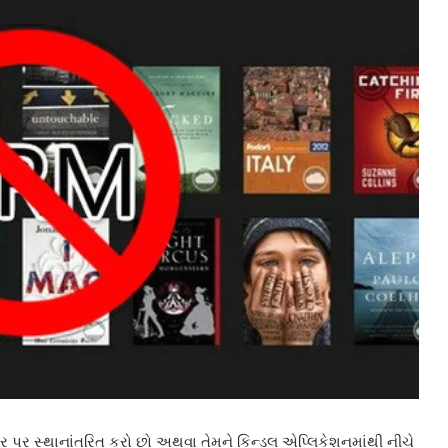
ટર પર સ્થાનાંતરિત કરો છો અથવા તેમને કિન્ડલ એપ્લિકેશનમાંથી નીચે