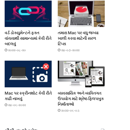
વર્ડ ડોક્યુમેન્ટને ફક્ત
તમારા Mac પર વધુ જગ્યા
વાંચવાથી સામાન્યમાં કેવી રીતે
ખાલી કરવા માટેની સરળ
બદલવું
ટિપ્સ
૨૦૨૨-૦૮-૨૦
૨૪-૦૭-૨૦૨૨
Mac પર સ્ક્રીનશોટ કેવી રીતે
વ્યવસાયિક અને વ્યક્તિગત
કાઢી નાખવું
ઉપયોગ માટે શ્રેષ્ઠ ફ્લિપબુક
નિર્માતાઓ
૨૪-૦૬-૨૦૨૨
૨૦૨૨-૦૬-૦૩