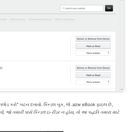
ાઉનલોડ કરો" બટન દબાવો. કિન્ડલ બુક, જે .azw eBook ફાઇલ છે,
ો, જો તમારી પાસે કિન્ડલ ઇ-રીડર ન હોય, તો આ પદ્ધતિ તમારા માટે