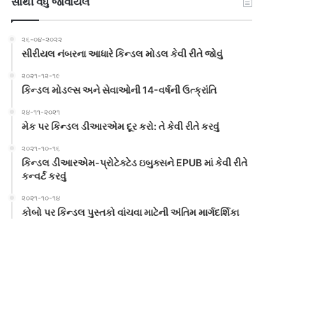
સૌથી વધુ જોવાયેલ
૨૬-૦૪-૨૦૨૨
સીરીયલ નંબરના આધારે કિન્ડલ મોડલ કેવી રીતે જોવું
૨૦૨૧-૧૨-૧૯
કિન્ડલ મોડલ્સ અને સેવાઓની 14-વર્ષની ઉત્ક્રાંતિ
૨૪-૧૧-૨૦૨૧
મેક પર કિન્ડલ ડીઆરએમ દૂર કરો: તે કેવી રીતે કરવું
૨૦૨૧-૧૦-૧૬
કિન્ડલ ડીઆરએમ-પ્રોટેક્ટેડ ઇબુક્સને EPUB માં કેવી રીતે
કન્વર્ટ કરવું
૨૦૨૧-૧૦-૧૪
કોબો પર કિન્ડલ પુસ્તકો વાંચવા માટેની અંતિમ માર્ગદર્શિકા