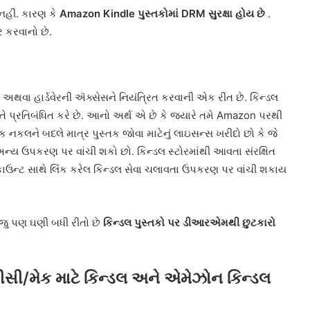
 નહીં. કારણ કે
Amazon Kindle પુસ્તકોમાં DRM સુરક્ષા હોય છે
.
ર કરવાનો છે.
થવા હાર્ડવેરની ઍક્સેસને નિયંત્રિત કરવાની એક રીત છે. કિન્ડલ
ો તે પ્રતિબંધિત કરે છે. આનો અર્થ એ છે કે જ્યારે તમે Amazon પરથી
વિક નકલને બદલે માત્ર પુસ્તક જોવા માટેનું લાઇસન્સ ખરીદો છો કે જે
્ય ઉપકરણ પર વાંચી શકો છો. કિન્ડલ સ્ટોરમાંથી આવતા સંરક્ષિત
ાઉન્ટ સાથે લિંક કરેલ કિન્ડલ સેવા ચલાવતા ઉપકરણ પર વાંચી શકાય
હજુ પણ ઘણી બધી રીતો છે
કિન્ડલ પુસ્તકો પર ડીઆરએમથી છુટકારો
સી/મેક માટે કિન્ડલ અને એમેઝોન કિન્ડલ