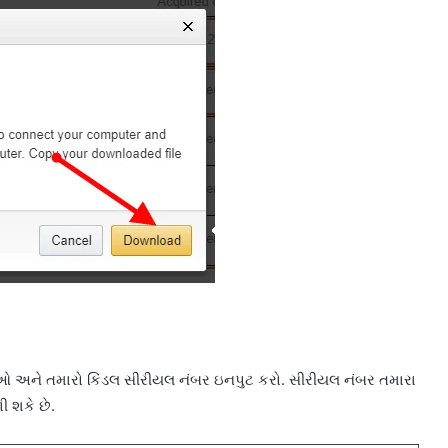
જાઓ અને તમારો કિંડલ સીરીયલ નંબર ઇનપુટ કરો. સીરીયલ નંબર તમારા
 શકે છે.