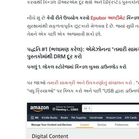
કરવાથી કિન્ડલ ડીઆરએમ દૂર થશે અને ડિક્રિપ્ટેડ પુસ્તકો
નીચે શું છે
કેવી રીતે ઉપયોગ કરવો
Epubor અલ્ટીમેટ
કિન્ડ
સુરક્ષામાંથી સફળતાપૂર્વક છૂટકારો મેળવવા દે છે. જ્યાં સુધી 
તેમને એક પછી એક અજમાવી શકો છો.
પદ્ધતિ #1 (ભલામણ કરેલ): એમેઝોનના "તમારી સામગ્
પુસ્તકોમાંથી DRM દૂર કરો
પગલું 1. લોકલ સ્ટોરેજમાં કિન્ડલ બુક્સ ડાઉનલોડ કરો
પર જાઓ
તમારી સામગ્રી અને ઉપકરણોનું સંચાલન કરો
. "
"વધુ ક્રિયાઓ" પર ક્લિક કરો અને પછી "USB દ્વારા ડાઉનલ