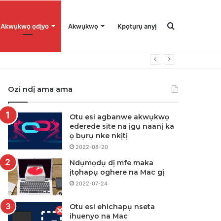
Chọọ
Akwụkwọ ọdịyo
Akwụkwọ
Kpọtụrụ anyị
maka
Ozi ndị ama ama
Otu esi agbanwe akwụkwọ
ederede site na ịgụ naanị ka
ọ bụrụ nke nkịtị
2022-08-20
Ndụmọdụ dị mfe maka
ịtọhapụ oghere na Mac gị
2022-07-24
Otu esi ehichapụ nseta
ihuenyo na Mac