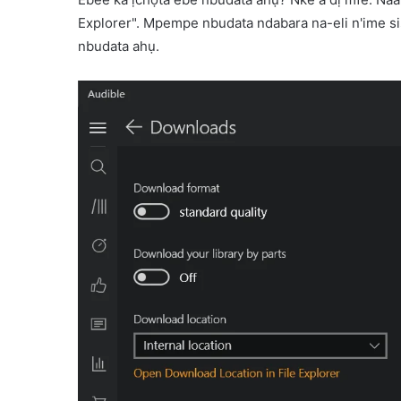
Explorer". Mpempe nbudata ndabara na-eli n'ime sis
nbudata ahụ.