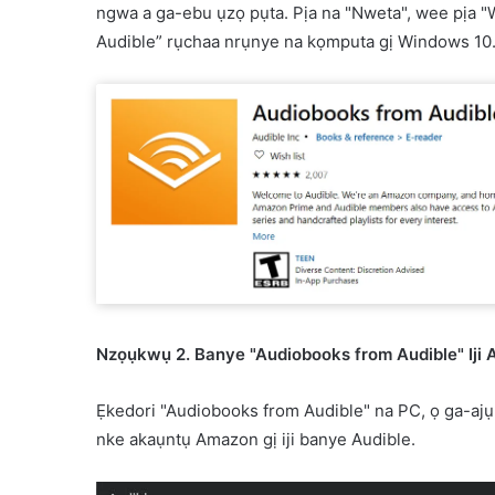
ngwa a ga-ebu ụzọ pụta. Pịa na "Nweta", wee pịa
Audible” rụchaa nrụnye na kọmputa gị Windows 10
Nzọụkwụ 2. Banye "Audiobooks from Audible" Iji
Ẹkedori "Audiobooks from Audible" na PC, ọ ga-ajụ
nke akaụntụ Amazon gị iji banye Audible.