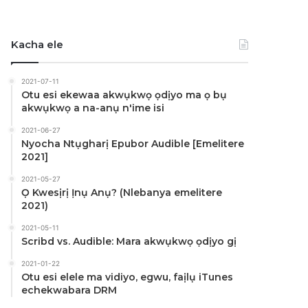
Kacha ele
2021-07-11
Otu esi ekewaa akwụkwọ ọdịyo ma ọ bụ
akwụkwọ a na-anụ n'ime isi
2021-06-27
Nyocha Ntụgharị Epubor Audible [Emelitere
2021]
2021-05-27
Ọ Kwesịrị Ịnụ Anụ? (Nlebanya emelitere
2021)
2021-05-11
Scribd vs. Audible: Mara akwụkwọ ọdịyo gị
2021-01-22
Otu esi elele ma vidiyo, egwu, faịlụ iTunes
echekwabara DRM