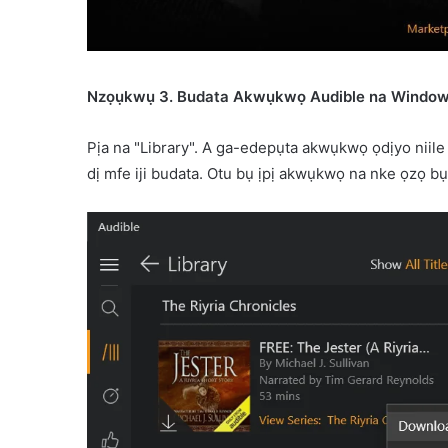
Nzọụkwụ 3. Budata Akwụkwọ Audible na Window
Pịa na "Library". A ga-edepụta akwụkwọ ọdịyo niile
dị mfe iji budata. Otu bụ ịpị akwụkwọ na nke ọzọ b