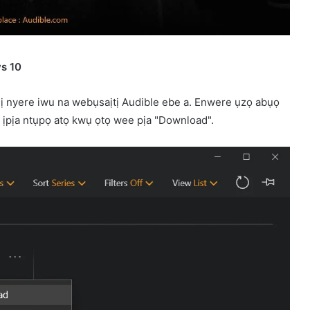
s 10
 ị nyere iwu na webụsaịtị Audible ebe a. Enwere ụzọ abụọ
ụ ịpịa ntụpọ atọ kwụ ọtọ wee pịa "Download".