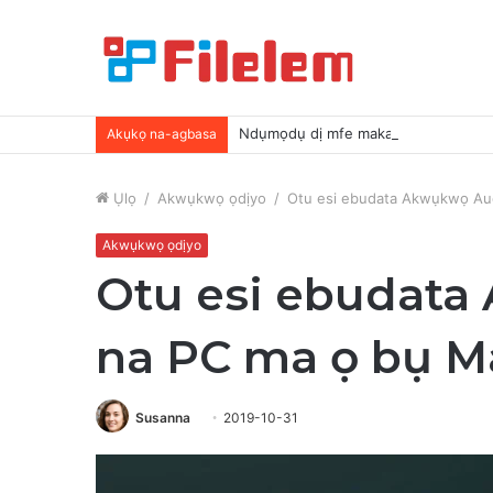
Ndụmọdụ dị mfe maka ịtọhapụ ogher
Akụkọ na-agbasa
Ụlọ
/
Akwụkwọ ọdịyo
/
Otu esi ebudata Akwụkwọ Au
Akwụkwọ ọdịyo
Otu esi ebudata
na PC ma ọ bụ M
Susanna
2019-10-31