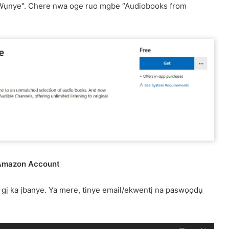
 "Wụnye". Chere nwa oge ruo mgbe “Audiobooks from
.
 Amazon Account
 gị ka ịbanye. Ya mere, tinye email/ekwentị na paswọọdụ