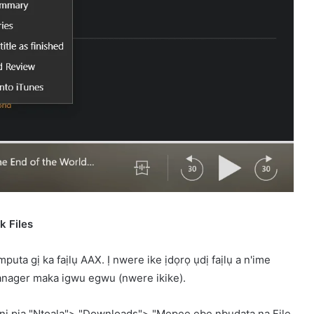
k Files
a gị ka faịlụ AAX. Ị nwere ike ịdọrọ ụdị faịlụ a n'ime
anager maka igwu egwu (nwere ikike).
anị pịa "Ntọala"> "Downloads"> "Mepee ebe nbudata na File