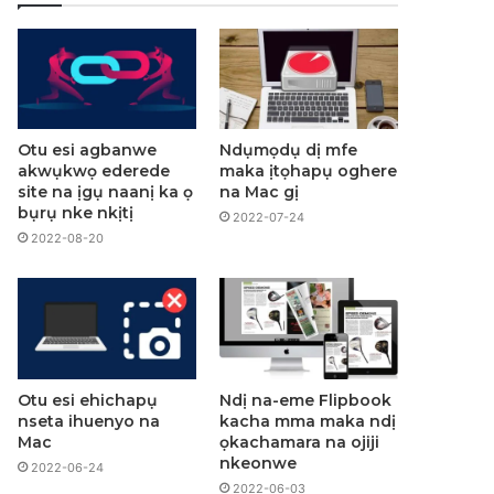
Otu esi agbanwe
Ndụmọdụ dị mfe
akwụkwọ ederede
maka ịtọhapụ oghere
site na ịgụ naanị ka ọ
na Mac gị
bụrụ nke nkịtị
2022-07-24
2022-08-20
Otu esi ehichapụ
Ndị na-eme Flipbook
nseta ihuenyo na
kacha mma maka ndị
Mac
ọkachamara na ojiji
nkeonwe
2022-06-24
2022-06-03