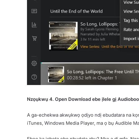
Nzọụkwụ 4. Open Download ebe ịlele gị Audioboo
A ga-echekwa akwụkwọ ọdịyo ndị ebudatara na kọmput
iTunes, Windows Media Player, ma ọ bụ Audible M
Ebee ka ịchọta ebe nbudata ahụ? Nke a dị mfe. Na