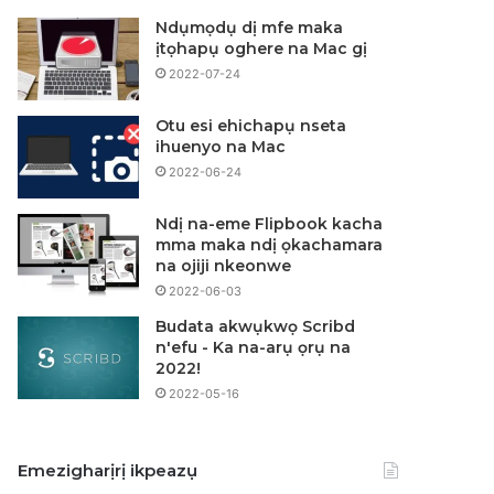
Ndụmọdụ dị mfe maka
ịtọhapụ oghere na Mac gị
2022-07-24
Otu esi ehichapụ nseta
ihuenyo na Mac
2022-06-24
Ndị na-eme Flipbook kacha
mma maka ndị ọkachamara
na ojiji nkeonwe
2022-06-03
Budata akwụkwọ Scribd
n'efu - Ka na-arụ ọrụ na
2022!
2022-05-16
Emezigharịrị ikpeazụ