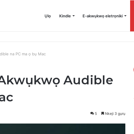
Ụlọ
Kindle
E-akwụkwọ eletrọniki
e na Mac gị
dible na PC ma ọ bụ Mac
 Akwụkwọ Audible
ac
5
Nkeji 3 gụrụ