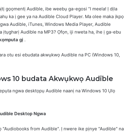
ị gọọmentị Audible, ibe weebụ ga-egosi “I meela! Ị dịla
 ahụ ka ị gee ya na Audible Cloud Player. Ma olee maka ịkpọ
gwa Audible, iTunes, Windows Media Player, Audible
ịtụgharị Audible na MP3? Ọfọn, iji nweta ha, ihe ị ga-ebu
kọmputa gị
.
ra otu esi ebudata akwụkwọ Audible na PC (Windows 10,
ows 10 budata Akwụkwọ Audible
wepụta ngwa desktọpụ Audible naanị na Windows 10 Ụlọ
Audible Desktop Ngwa
"Audiobooks from Audible". Ị nwere ike pịnye "Audible" na