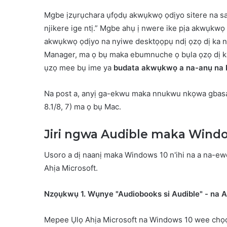
Mgbe ịzụrụchara ụfọdụ akwụkwọ ọdịyo sitere na saịt
njikere ige ntị.” Mgbe ahụ ị nwere ike pịa akwụkwọ
akwụkwọ ọdịyo na nyiwe desktọọpụ ndị ọzọ dị ka n
Manager, ma ọ bụ maka ebumnuche ọ bụla ọzọ dị ka 
ụzọ mee bụ ime ya
budata akwụkwọ a na-anụ na 
Na post a, anyị ga-ekwu maka nnukwu nkọwa gbasa
8.1/8, 7) ma ọ bụ Mac.
Jiri ngwa Audible maka Wind
Usoro a dị naanị maka Windows 10 n'ihi na a na-e
Ahịa Microsoft.
Nzọụkwụ 1. Wụnye "Audiobooks si Audible" - na 
Mepee Ụlọ Ahịa Microsoft na Windows 10 wee chọọ 