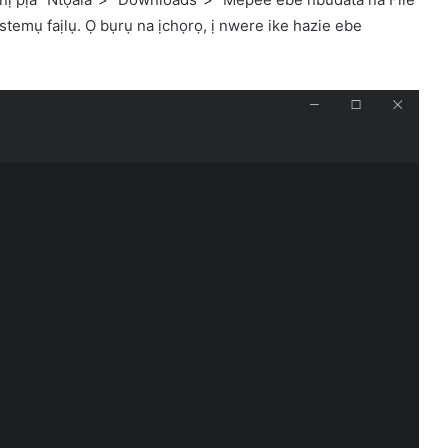
temụ faịlụ. Ọ bụrụ na ịchọrọ, ị nwere ike hazie ebe