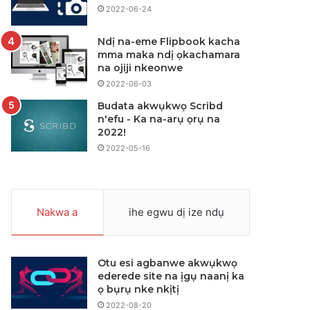
2022-06-24
Ndị na-eme Flipbook kacha
mma maka ndị ọkachamara
na ojiji nkeonwe
2022-06-03
Budata akwụkwọ Scribd
n'efu - Ka na-arụ ọrụ na
2022!
2022-05-16
Nakwa a
ihe egwu dị ize ndụ
Otu esi agbanwe akwụkwọ
ederede site na ịgụ naanị ka
ọ bụrụ nke nkịtị
2022-08-20