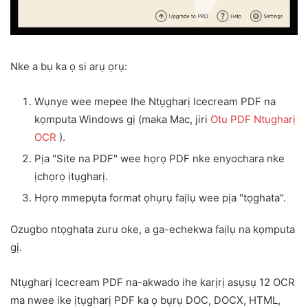
Nke a bụ ka ọ si arụ ọrụ:
Wụnye wee mepee Ihe Ntụgharị Icecream PDF na
kọmputa Windows gị (maka Mac, jiri
Otu PDF Ntụgharị
OCR
).
Pịa "Site na PDF" wee họrọ PDF nke enyochara nke
ịchọrọ ịtụgharị.
Họrọ mmepụta format ọhụrụ faịlụ wee pịa "tọghata".
Ozugbo ntọghata zuru oke, a ga-echekwa faịlụ na kọmputa
gị.
Ntụgharị Icecream PDF na-akwado ihe karịrị asụsụ 12 OCR
ma nwee ike ịtụgharị PDF ka ọ bụrụ DOC, DOCX, HTML,