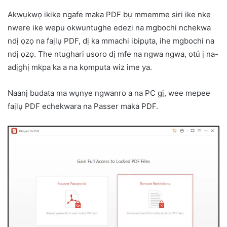
Akwụkwọ ikike ngafe maka PDF bụ mmemme siri ike nke
nwere ike wepu okwuntughe edezi na mgbochi nchekwa
ndị ọzọ na faịlụ PDF, dị ka mmachi ibipụta, ihe mgbochi na
ndị ọzọ. The ntughari usoro dị mfe na ngwa ngwa, otú ị na-
adịghị mkpa ka a na kọmputa wiz ime ya.
Naanị budata ma wụnye ngwanro a na PC gị, wee mepee
faịlụ PDF echekwara na Passer maka PDF.