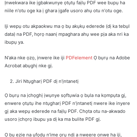
Ịnwekwara ike ịgbakwunye ọtụtụ faịlụ PDF wee bupụ ha
niile n'otu oge ka ị ghara ịgafe usoro ahụ otu n'otu oge.
Iji wepụ otu akpaokwu ma ọ bụ akụkụ ederede (dị ka tebụl
data) na PDF, họrọ naanị mpaghara ahụ wee pịa aka nri ka
ibupụ ya.
N'aka nke ọzọ, ịnwere ike iji
PDFelement
Ọ bụrụ na Adobe
Acrobat abụghị nke gị.
Jiri Ntụgharị PDF dị n'ịntanetị
Ọ bụrụ na ịchọghị ịwụnye sọftụwia ọ bụla na kọmpụta gị,
enwere ọtụtụ ihe ntụgharị PDF n'ịntanetị nwere ike inyere
gị aka wepụ ederede na faịlụ PDF. Chọta otu na-akwado
usoro ịchọrọ ibupu ya dị ka ma bulite PDF gị.
Ọ bụ ezie na ụfọdụ n'ime ọrụ ndị a nweere onwe ha iji,