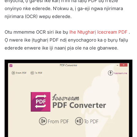
enyocha, ọ ga-esi ike karị n'ihi na faịlụ PDF bụ n'ezie
onyinyo nke ederede. N'okwu a, ị ga-eji ngwa njirimara
njirimara (OCR) wepụ ederede.
Otu mmemme OCR siri ike bụ
Ihe Ntụgharị Icecream PDF
.
Ọ nwere ike ịtụgharị PDF ndị enyochagoro ka ọ bụrụ faịlụ
ederede enwere ike iji naanị pịa ole na ole gbanwee.