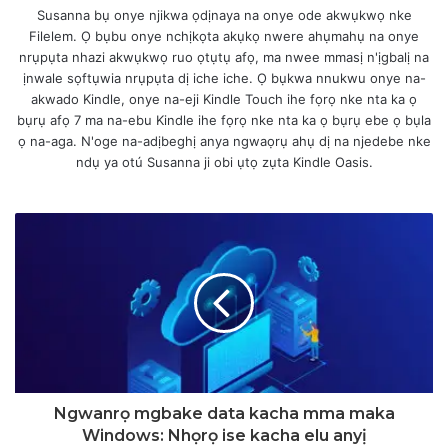
Susanna bụ onye njikwa ọdịnaya na onye ode akwụkwọ nke
Filelem. Ọ bụbu onye nchịkọta akụkọ nwere ahụmahụ na onye
nrụpụta nhazi akwụkwọ ruo ọtụtụ afọ, ma nwee mmasị n'ịgbalị na
ịnwale sọftụwia nrụpụta dị iche iche. Ọ bụkwa nnukwu onye na-
akwado Kindle, onye na-eji Kindle Touch ihe fọrọ nke nta ka ọ
bụrụ afọ 7 ma na-ebu Kindle ihe fọrọ nke nta ka ọ bụrụ ebe ọ bụla
ọ na-aga. N'oge na-adịbeghị anya ngwaọrụ ahụ dị na njedebe nke
ndụ ya otú Susanna ji obi ụtọ zụta Kindle Oasis.
Ngwanrọ mgbake data kacha mma maka
Windows: Nhọrọ ise kacha elu anyị