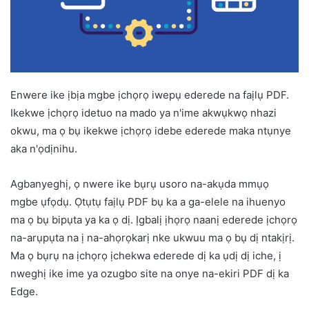
Enwere ike ịbịa mgbe ịchọrọ iwepụ ederede na faịlụ PDF.
Ikekwe ịchọrọ idetuo na mado ya n'ime akwụkwọ nhazi
okwu, ma ọ bụ ikekwe ịchọrọ idebe ederede maka ntụnye
aka n'ọdịnihu.
Agbanyeghị, ọ nwere ike bụrụ usoro na-akụda mmụọ
mgbe ụfọdụ. Ọtụtụ faịlụ PDF bụ ka a ga-elele na ihuenyo
ma ọ bụ bipụta ya ka ọ dị. Ịgbalị ịhọrọ naanị ederede ịchọrọ
na-arụpụta na ị na-ahọrọkarị nke ukwuu ma ọ bụ dị ntakịrị.
Ma ọ bụrụ na ịchọrọ ịchekwa ederede dị ka ụdị dị iche, ị
nweghị ike ime ya ozugbo site na onye na-ekiri PDF dị ka
Edge.