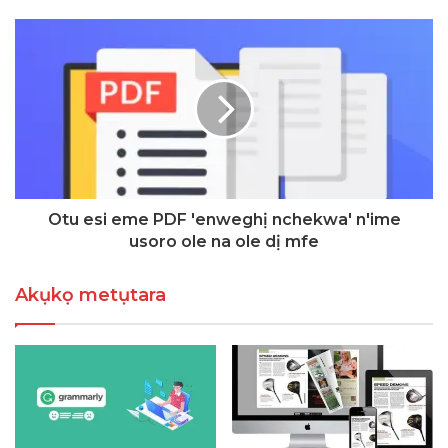
Otu esi eme PDF 'enweghị nchekwa' n'ime
usoro ole na ole dị mfe
Akụkọ metụtara