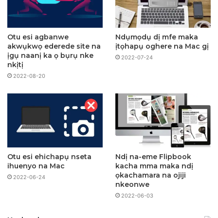
Otu esi agbanwe
Ndụmọdụ dị mfe maka
akwụkwọ ederede site na
ịtọhapụ oghere na Mac gị
ịgụ naanị ka ọ bụrụ nke
2022-07-24
nkịtị
2022-08-20
Otu esi ehichapụ nseta
Ndị na-eme Flipbook
ihuenyo na Mac
kacha mma maka ndị
ọkachamara na ojiji
2022-06-24
nkeonwe
2022-06-03