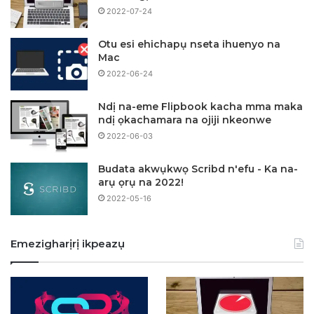
2022-07-24
Otu esi ehichapụ nseta ihuenyo na
Mac
2022-06-24
Ndị na-eme Flipbook kacha mma maka
ndị ọkachamara na ojiji nkeonwe
2022-06-03
Budata akwụkwọ Scribd n'efu - Ka na-
arụ ọrụ na 2022!
2022-05-16
Emezigharịrị ikpeazụ