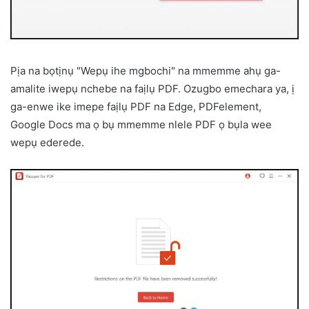
Pịa na bọtịnụ "Wepụ ihe mgbochi" na mmemme ahụ ga-
amalite iwepụ nchebe na faịlụ PDF. Ozugbo emechara ya, ị
ga-enwe ike imepe faịlụ PDF na Edge, PDFelement,
Google Docs ma ọ bụ mmemme nlele PDF ọ bụla wee
wepụ ederede.