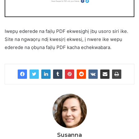
Iwepụ ederede na faịlụ PDF ekwesịghị ịbụ usoro siri ike.
Site na ngwaọrụ ndị kwesịrị ekwesị, ị nwere ike wepụ
ederede na ọbụna faịlụ PDF kacha echekwabara.
Susanna