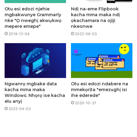
Otu esi edozi njehie
Ndị na-eme Flipbook
mgbakwunye Grammarly
kacha mma maka ndị
nke "Ọ nweghị akwụkwọ
ọkachamara na ojiji
mepere emepe"
nkeonwe
2019-12-04
2022-06-03
Ngwanrọ mgbake data
Otu esi edozi ndabere na
kacha mma maka
mmekọrịta "emezughị isi
Windows: Nhọrọ ise kacha
ihe ederede"
elu anyị
2020-10-31
2022-04-03