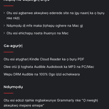
Otu esi agbanwe akwụkwọ ederede site na ịgụ naanị ka ọ bụrụ
nke nkịtị
Ndụmọdụ dị mfe maka ịtọhapụ oghere na Mac gị
Otu esi ehichapụ nseta ihuenyo na Mac
Ga-agụrịrị
Otu esi atụgharị Kindle Cloud Reader ka ọ bụrụ PDF
Olee otú iji tọghata Audible Audiobook ka MP3 na PC/Mac
Wepu DRM Audible na 100% Ogo izizi echekwara
Ndụmọdụ
Otu esi edozi njehie mgbakwunye Grammarly nke "Ọ nweghị
akwụkwọ mepere emepe"