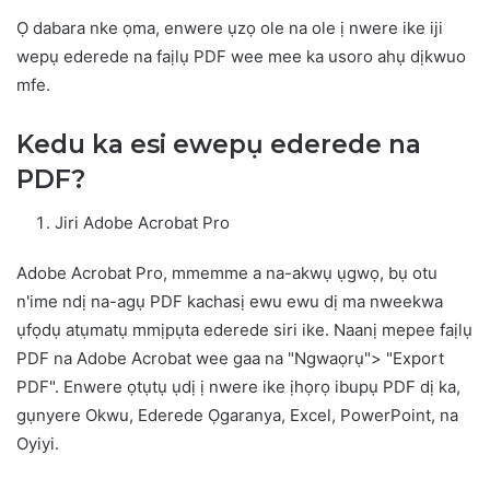
Ọ dabara nke ọma, enwere ụzọ ole na ole ị nwere ike iji
wepụ ederede na faịlụ PDF wee mee ka usoro ahụ dịkwuo
mfe.
Kedu ka esi ewepụ ederede na
PDF?
Jiri Adobe Acrobat Pro
Adobe Acrobat Pro, mmemme a na-akwụ ụgwọ, bụ otu
n'ime ndị na-agụ PDF kachasị ewu ewu dị ma nweekwa
ụfọdụ atụmatụ mmịpụta ederede siri ike. Naanị mepee faịlụ
PDF na Adobe Acrobat wee gaa na "Ngwaọrụ"> "Export
PDF". Enwere ọtụtụ ụdị ị nwere ike ịhọrọ ibupụ PDF dị ka,
gụnyere Okwu, Ederede Ọgaranya, Excel, PowerPoint, na
Oyiyi.