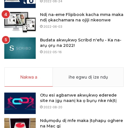
2022-06-24
Ndị na-eme Flipbook kacha mma maka
ndị ọkachamara na ojiji nkeonwe
2022-06-03
Budata akwụkwọ Scribd n'efu - Ka na-
arụ ọrụ na 2022!
2022-05-16
Nakwa a
ihe egwu dị ize ndụ
Otu esi agbanwe akwụkwọ ederede
site na ịgụ naanị ka ọ bụrụ nke nkịtị
2022-08-20
Ndụmọdụ dị mfe maka ịtọhapụ oghere
na Mac gị