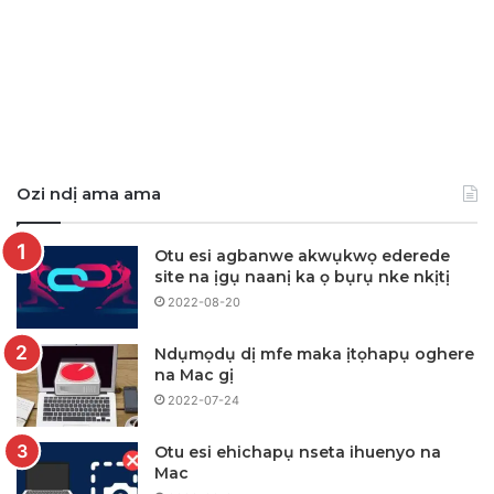
Ozi ndị ama ama
Otu esi agbanwe akwụkwọ ederede
site na ịgụ naanị ka ọ bụrụ nke nkịtị
2022-08-20
Ndụmọdụ dị mfe maka ịtọhapụ oghere
na Mac gị
2022-07-24
Otu esi ehichapụ nseta ihuenyo na
Mac