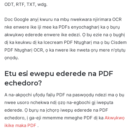
ODT, RTF, TXT, wdg.
Doc Google anyị kwuru na mbụ nwekwara njirimara OCR
nke enwere ike iji mee ka PDFs enyochagharị ka ọ bụrụ
akwụkwọ ederede enwere ike edezi. Ọ bụ ezie na ọ bụghị
dị ka keukwu dị ka Icecream PDF Ntụgharị ma ọ bụ Cisdem
PDF Ntụgharị OCR, ọ ka nwere ike nweta ọrụ mere n'ọtụtụ
ọnọdụ.
Etu esi ewepu ederede na PDF
echedoro?
A na-akpọchi ụfọdụ faịlụ PDF na paswọọdụ ndezi ma ọ bụ
nwee usoro nchekwa ndị ọzọ na-egbochi gị iwepụta
ederede. Ọ bụrụ na ịchọrọ iwepụ ederede na PDF
echedoro, ị ga-eji mmemme mmeghe PDF dị ka
Akwụkwọ
ikike maka PDF
.