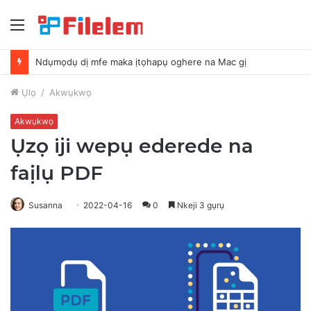
NchNhr
Ndụmọdụ dị mfe maka ịtọhapụ oghere na Mac gị
Ụlọ
/
Akwụkwọ
Akwụkwọ
Ụzọ iji wepụ ederede na
faịlụ PDF
Susanna
2022-04-16
0
Nkeji 3 gụrụ