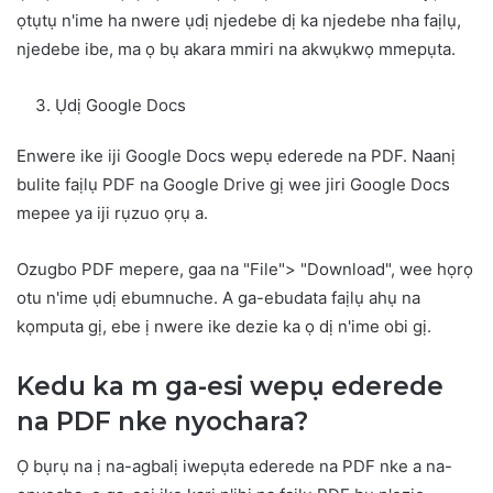
ọtụtụ n'ime ha nwere ụdị njedebe dị ka njedebe nha faịlụ,
njedebe ibe, ma ọ bụ akara mmiri na akwụkwọ mmepụta.
Ụdị Google Docs
Enwere ike iji Google Docs wepụ ederede na PDF. Naanị
bulite faịlụ PDF na Google Drive gị wee jiri Google Docs
mepee ya iji rụzuo ọrụ a.
Ozugbo PDF mepere, gaa na "File"> "Download", wee họrọ
otu n'ime ụdị ebumnuche. A ga-ebudata faịlụ ahụ na
kọmputa gị, ebe ị nwere ike dezie ka ọ dị n'ime obi gị.
Kedu ka m ga-esi wepụ ederede
na PDF nke nyochara?
Ọ bụrụ na ị na-agbalị iwepụta ederede na PDF nke a na-