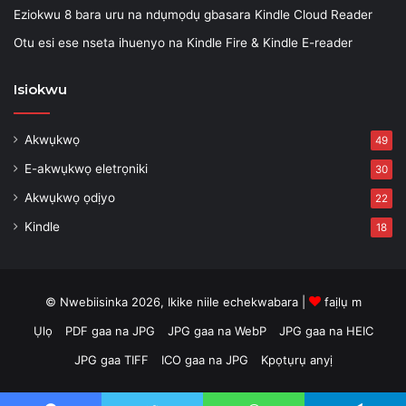
Eziokwu 8 bara uru na ndụmọdụ gbasara Kindle Cloud Reader
Otu esi ese nseta ihuenyo na Kindle Fire & Kindle E-reader
Isiokwu
Akwụkwọ
49
E-akwụkwọ eletrọniki
30
Akwụkwọ ọdịyo
22
Kindle
18
© Nwebiisinka 2026, Ikike niile echekwabara |
faịlụ m
Ụlọ
PDF gaa na JPG
JPG gaa na WebP
JPG gaa na HEIC
JPG gaa TIFF
ICO gaa na JPG
Kpọtụrụ anyị