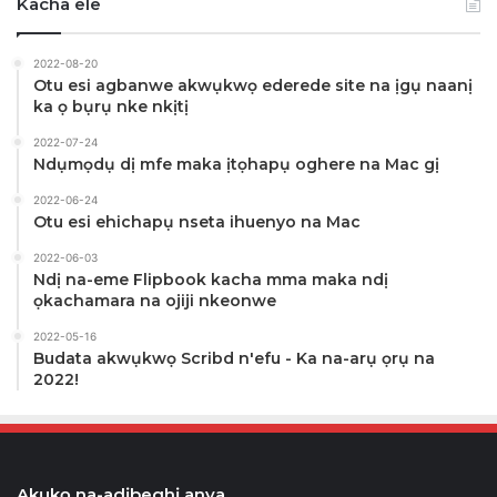
Kacha ele
2022-08-20
Otu esi agbanwe akwụkwọ ederede site na ịgụ naanị
ka ọ bụrụ nke nkịtị
2022-07-24
Ndụmọdụ dị mfe maka ịtọhapụ oghere na Mac gị
2022-06-24
Otu esi ehichapụ nseta ihuenyo na Mac
2022-06-03
Ndị na-eme Flipbook kacha mma maka ndị
ọkachamara na ojiji nkeonwe
2022-05-16
Budata akwụkwọ Scribd n'efu - Ka na-arụ ọrụ na
2022!
Akụkọ na-adịbeghị anya