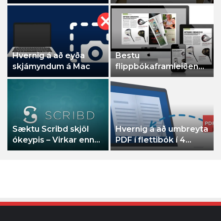
vera lesað í venjulegt
þinn
Hvernig á að eyða
Bestu
skjámyndum á Mac
flippbókaframleiðendurni
fyrir faglega og
persónulega notkun
Sæktu Scribd skjöl
Hvernig á að umbreyta
ókeypis – Virkar enn
PDF í flettibók í 4
árið 2022!
einföldum skrefum