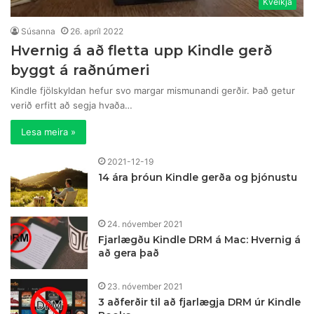
Kveikja
Súsanna
26. apríl 2022
Hvernig á að fletta upp Kindle gerð
byggt á raðnúmeri
Kindle fjölskyldan hefur svo margar mismunandi gerðir. Það getur
verið erfitt að segja hvaða…
Lesa meira »
2021-12-19
14 ára þróun Kindle gerða og þjónustu
24. nóvember 2021
Fjarlægðu Kindle DRM á Mac: Hvernig á
að gera það
23. nóvember 2021
3 aðferðir til að fjarlægja DRM úr Kindle