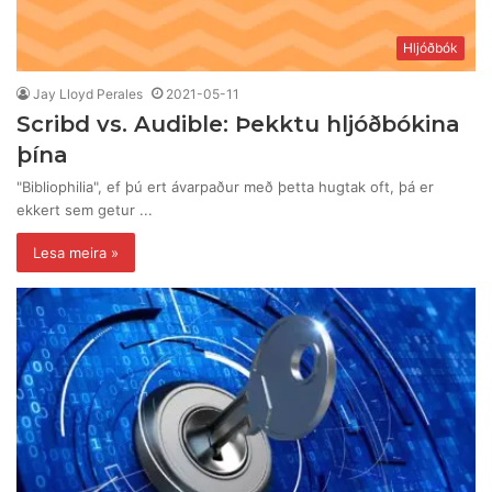
Hljóðbók
Jay Lloyd Perales
2021-05-11
Scribd vs. Audible: Þekktu hljóðbókina
þína
"Bibliophilia", ef þú ert ávarpaður með þetta hugtak oft, þá er
ekkert sem getur ...
Lesa meira »