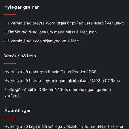
Nýlegar greinar
Hvernig á að breyta Word-skjali úr því að vera lesað í venjulegt
Einföld ráð til að losa um meira pláss á Mac þinn
Hvernig á að eyða skjámyndum á Mac
Verður að lesa
Hvernig á að umbreyta Kindle Cloud Reader í PDF
Hvernig á að breyta heyranlegum hljóðbókum í MP3 á PC/Mac
Fjarlægðu Audible DRM með 100% upprunalegum gæðum
varðveitt
Ábendingar
Hvernig á að laga málfræðilega viðbætur villu um „Ekkert skjal er