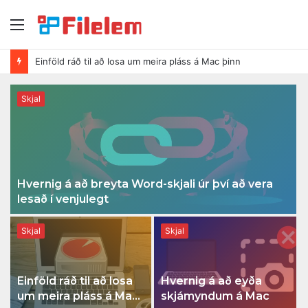
Matseðill
Einföld ráð til að losa um meira pláss á Mac þinn
Skjal
Hvernig á að breyta Word-skjali úr því að vera
lesað í venjulegt
Skjal
Skjal
Einföld ráð til að losa
Hvernig á að eyða
um meira pláss á Mac
skjámyndum á Mac