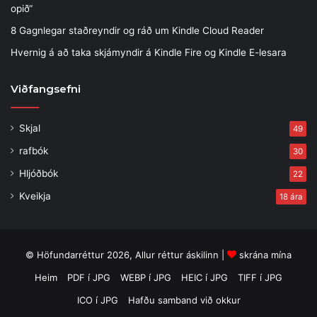
opið“
8 Gagnlegar staðreyndir og ráð um Kindle Cloud Reader
Hvernig á að taka skjámyndir á Kindle Fire og Kindle E-lesara
Viðfangsefni
Skjal
49
rafbók
30
Hljóðbók
22
Kveikja
18 ára
© Höfundarréttur 2026, Allur réttur áskilinn |
skrána mína
Heim
PDF í JPG
WEBP í JPG
HEIC í JPG
TIFF í JPG
ICO í JPG
Hafðu samband við okkur