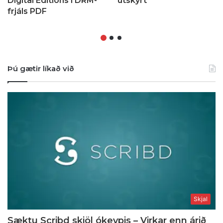
Digital Editions í DRM-
útskýrt
frjáls PDF
Þú gætir líkað við
Skjal
Sæktu Scribd skjöl ókeypis – Virkar enn árið