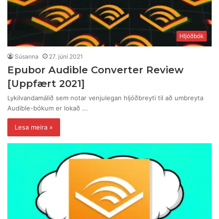
Hljóðbók
Súsanna
27. júní 2021
Epubor Audible Converter Review
[Uppfært 2021]
Lykilvandamálið sem notar venjulegan hljóðbreyti til að umbreyta
Audible-bókum er lokað ...
Lesa meira »