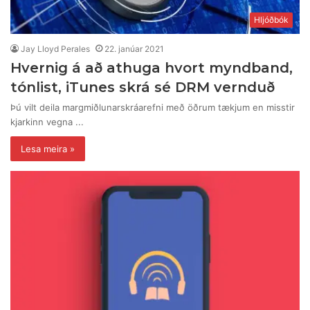
Hljóðbók
Jay Lloyd Perales
22. janúar 2021
Hvernig á að athuga hvort myndband,
tónlist, iTunes skrá sé DRM vernduð
Þú vilt deila margmiðlunarskráarefni með öðrum tækjum en misstir
kjarkinn vegna ...
Lesa meira »