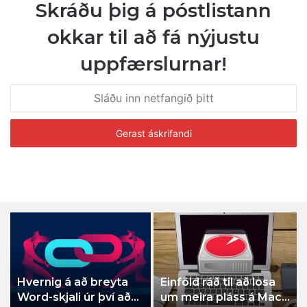
Skráðu þig á póstlistann
okkar til að fá nýjustu
uppfærslurnar!
Hvernig á að breyta
Einföld ráð til að losa
Word-skjali úr því að
um meira pláss á Mac