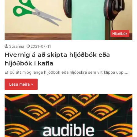
Hljóðbók
Súsanna
2021-07-11
Hvernig á að skipta hljóðbók eða
hljóðbók í kafla
Ef þú átt mjög langa hljóðbók eða hljóðskrá sem vilt klippa upp,...
Lesa meira »