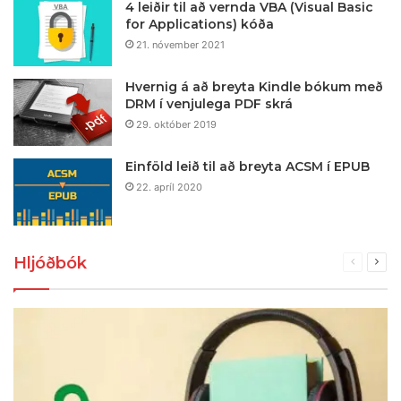
4 leiðir til að vernda VBA (Visual Basic
for Applications) kóða
21. nóvember 2021
Hvernig á að breyta Kindle bókum með
DRM í venjulega PDF skrá
29. október 2019
Einföld leið til að breyta ACSM í EPUB
22. apríl 2020
Hljóðbók
Fyrri
Næs
síða
síða