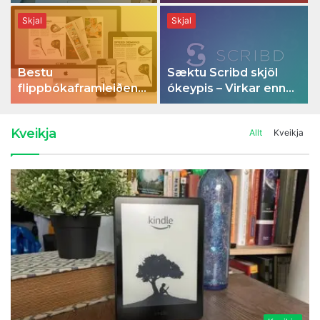
þinn
Skjal
Skjal
Bestu
Sæktu Scribd skjöl
flippbókaframleiðendurnir
ókeypis – Virkar enn
fyrir faglega og
árið 2022!
persónulega notkun
Kveikja
Allt
Kveikja