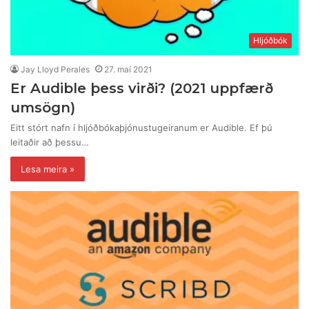
Hljóðbók
Jay Lloyd Perales
27. maí 2021
Er Audible þess virði? (2021 uppfærð
umsögn)
Eitt stórt nafn í hljóðbókaþjónustugeiranum er Audible. Ef þú
leitaðir að þessu…
Lesa meira »