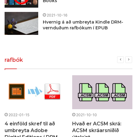
Books
2021-10-16
Hvernig á að umbreyta Kindle DRM-
vernduðum rafbókum í EPUB
rafbók
2022-01-15
2021-10-10
4 einföld skref til að
Hvað er ACSM skrá:
umbreyta Adobe
ACSM skráarsniðið