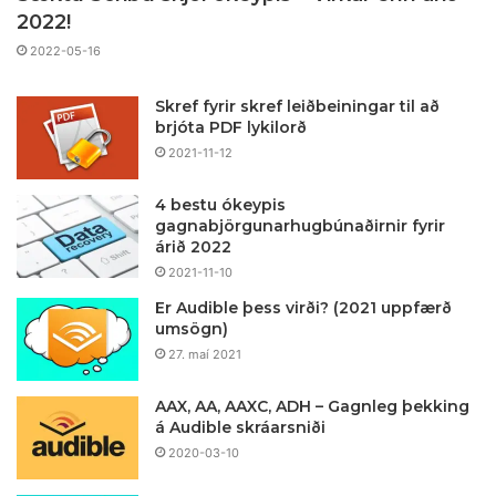
2022!
2022-05-16
Skref fyrir skref leiðbeiningar til að
brjóta PDF lykilorð
2021-11-12
4 bestu ókeypis
gagnabjörgunarhugbúnaðirnir fyrir
árið 2022
2021-11-10
Er Audible þess virði? (2021 uppfærð
umsögn)
27. maí 2021
AAX, AA, AAXC, ADH – Gagnleg þekking
á Audible skráarsniði
2020-03-10