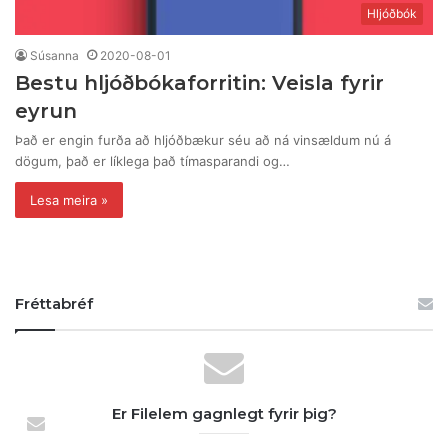
Hljóðbók
Súsanna
2020-08-01
Bestu hljóðbókaforritin: Veisla fyrir
eyrun
Það er engin furða að hljóðbækur séu að ná vinsældum nú á
dögum, það er líklega það tímasparandi og…
Lesa meira »
Fréttabréf
Er Filelem gagnlegt fyrir þig?