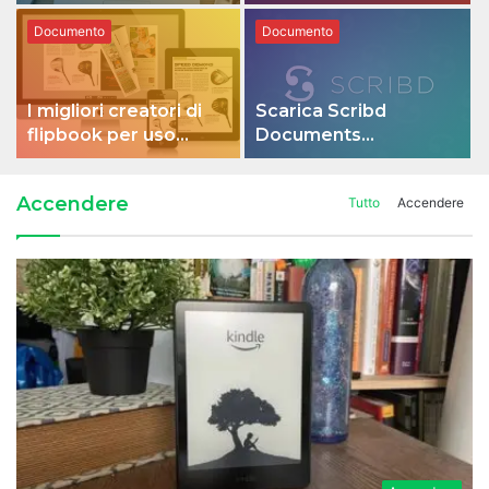
tuo Mac
Documento
Documento
I migliori creatori di
Scarica Scribd
flipbook per uso
Documents
professionale e
gratuitamente:
personale
funziona ancora nel
Accendere
Tutto
Accendere
2022!