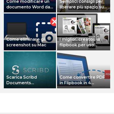
Come modificare un
Semplici consigli per
documento Word da
liberare più spazio sul
Sola lettura a Normale
tuo Mac
Come eliminare gli
I migliori creatori di
screenshot su Mac
flipbook per uso
professionale e
personale
Scarica Scribd
Come convertire PDF
Documents
in Flipbook in 4
gratuitamente:
semplici passaggi
funziona ancora nel
2022!