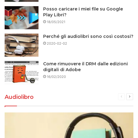
Posso caricare i miei file su Google
Play Libri?
18/05/2021
Perché gli audiolibri sono così costosi?
2020-02-02
Come rimuovere il DRM dalle edizioni
digitali di Adobe
16/02/2020
Audiolibro
Pagina
Pag
preceden
suc