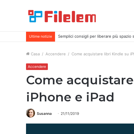
Come eliminare gli screenshot su Mac
Ultime notizie
Casa
/
Accendere
/
Come acquistare libri Kindle su i
Accendere
Come acquistare 
iPhone e iPad
Susanna
21/11/2019