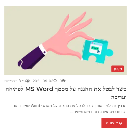
מִסְמָך
0
2021-09-03
ג'יי לויד פראלס
כיצד לבטל את ההגנה על מסמך MS Word לפתיחה
ועריכה
מדריך זה ילמד אותך כיצד לבטל את ההגנה על מסמכי Word שאיבדו או
נשכחו סיסמאות. רובנו משתמשים…
קרא עוד »