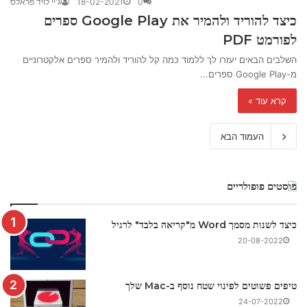
0
18-02-2021
ג'יי לויד פראלס
כיצד להוריד ולהמיר את Google Play ספרים
לפורמט PDF
השלבים הבאים יעזרו לך ללמוד כמה קל להוריד ולהמיר ספרים אלקטרוניים
מ-Google Play ספרים...
קרא עוד »
העמוד הבא
פוסטים פופולריים
כיצד לשנות מסמך Word מ"קריאה בלבד" לרגיל
20-08-2022
טיפים פשוטים לפינוי שטח נוסף ב-Mac שלך
24-07-2022