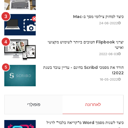
כיצד למחוק צילומי מסך ב-Mac
24-06-2022
יצרני Flipbook הטובים ביותר לשימוש מקצועי
ואישי
2022-06-03
הורד את מסמכי Scribd בחינם - עדיין עובד בשנת
2022!
16-05-2022
לאחרונה
פּוֹפּוּלָרִי
כיצד לשנות מסמך Word מ"קריאה בלבד" לרגיל