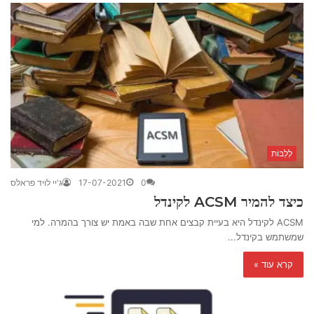
לְלַבּוֹת
0
17-07-2021
ג'יי לויד פראלס
כיצד להמיר ACSM לקינדל
ACSM לקינדל היא בעיית קבצים אחת שבה באמת יש צורך בהמרה. למי
שמשתמש בקינדל...
קרא עוד »