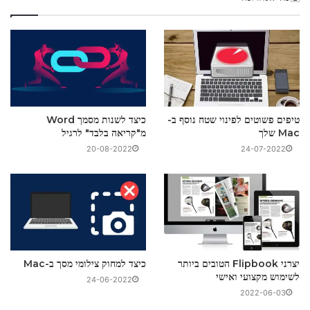
טיפים פשוטים לפינוי שטח נוסף ב-
כיצד לשנות מסמך Word
Mac שלך
מ"קריאה בלבד" לרגיל
20-08-2022
24-07-2022
יצרני Flipbook הטובים ביותר
כיצד למחוק צילומי מסך ב-Mac
לשימוש מקצועי ואישי
24-06-2022
2022-06-03