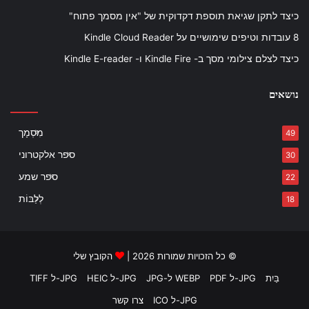
כיצד לתקן שגיאת תוספת דקדוקית של "אין מסמך פתוח"
8 עובדות וטיפים שימושיים על Kindle Cloud Reader
כיצד לצלם צילומי מסך ב- Kindle Fire ו- Kindle E-reader
נושאים
מִסְמָך
49
ספר אלקטרוני
30
ספר שמע
22
לְלַבּוֹת
18
© כל הזכויות שמורות 2026 |
הקובץ שלי
בַּיִת
PDF ל-JPG
HEIC ל-JPG
TIFF ל-JPG
ICO ל-JPG
צרו קשר