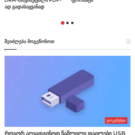
DRM-თავისუფალი PDF-
ფორმატი
ად გადასაყვანად
შეიძლება მოგეწონოთ
დოკუმენტი
როგორ აღვადგინოთ წაშლილი ფაილები USB