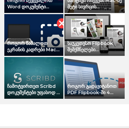
როგორ შევცვალოთ
მარტივი რჩევები Mac-ზე
Word დოკუმენტი
მეტი სივრცის
მხოლოდ
გასათავისუფლებლად
წაკითხულიდან
ნორმალურზე
როგორ წაშალოთ
საუკეთესო Flipbook
ეკრანის კადრები Mac-
შემქმნელები
ზე
პროფესიული და
პირადი
გამოყენებისთვის
ჩამოტვირთეთ Scribd
როგორ გადავიტანოთ
დოკუმენტები უფასოდ –
PDF Flipbook-ში 4
კვლავ მუშაობს 2022
მარტივ ნაბიჯში
წელს!