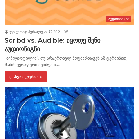
აუდიოწიგნი
ჯეი ლოიდ პერალესი
2021-05-11
Scribd vs. Audible: იცოდე შენი
აუდიოწიგნი
„ბიბლიოფილია“, თუ არაერთხელ მოგმართავენ ამ ტერმინით,
მაშინ ვერაფერი შეიძლება…
დაწვრილებით »