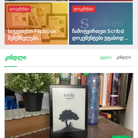
გასათავისუფლებლად
ზე
დოკუმენტი
დოკუმენტი
საუკეთესო Flipbook
ჩამოტვირთეთ Scribd
შემქმნელები
დოკუმენტები უფასოდ –
პროფესიული და
კვლავ მუშაობს 2022
პირადი
წელს!
კინდლი
ყველა
კინდლი
გამოყენებისთვის