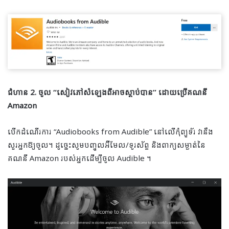
ជំហាន 2. ចូល “សៀវភៅសំឡេងពីអាចស្តាប់បាន” ដោយប្រើគណនី
Amazon
បើកដំណើរការ “Audiobooks from Audible” នៅលើកុំព្យូទ័រ វានឹង
សួរអ្នកឱ្យចូល។ ដូច្នេះសូមបញ្ចូលអ៊ីមែល/ទូរស័ព្ទ និងពាក្យសម្ងាត់នៃ
គណនី Amazon របស់អ្នកដើម្បីចូល Audible ។