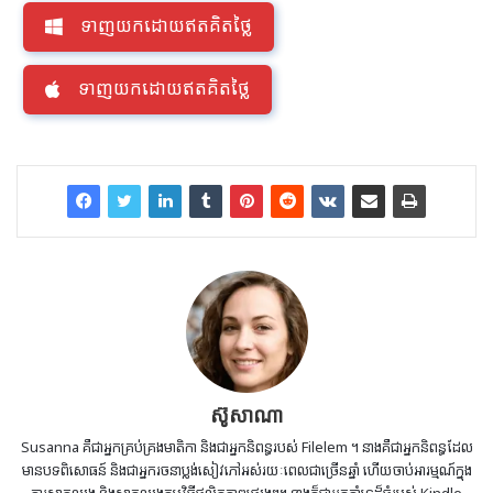
ទាញយកដោយឥតគិតថ្លៃ
ទាញយកដោយឥតគិតថ្លៃ
ស៊ូសាណា
Susanna គឺជាអ្នកគ្រប់គ្រងមាតិកា និងជាអ្នកនិពន្ធរបស់ Filelem ។ នាងគឺជាអ្នកនិពន្ធដែល
មានបទពិសោធន៍ និងជាអ្នករចនាប្លង់សៀវភៅអស់រយៈពេលជាច្រើនឆ្នាំ ហើយចាប់អារម្មណ៍ក្នុង