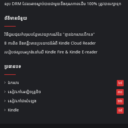
លុប DRM ដែលអាចស្តាប់បានជាមួយនឹងគុណភាពដើម 100% ត្រូវបានរក្សាទុក
ព័ត៌មានជំនួយ
វិធីជួសជុលកំហុសបន្ថែមវេយ្យាករណ៍នៃ "គ្មានឯកសារបើកទេ"
8 ការពិត និងគន្លឹះមានប្រយោជន៍អំពី Kindle Cloud Reader
របៀបថតរូបអេក្រង់នៅលើ Kindle Fire & Kindle E-reader
ប្រធានបទ
ឯកសារ
៤៩
សៀវភៅអេឡិចត្រូនិច
៣០
សៀវភៅជាសំឡេង
២២
Kindle
១៨