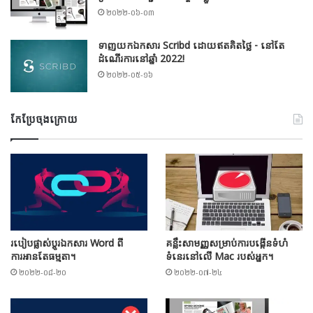
២០២២-០៦-០៣
ទាញយកឯកសារ Scribd ដោយឥតគិតថ្លៃ - នៅតែ
ដំណើរការនៅឆ្នាំ 2022!
២០២២-០៥-១៦
កែប្រែចុងក្រោយ
របៀបផ្លាស់ប្តូរឯកសារ Word ពី
គន្លឹះសាមញ្ញសម្រាប់ការបង្កើនទំហំ
ការអានតែធម្មតា។
ទំនេរនៅលើ Mac របស់អ្នក។
២០២២-០៨-២០
២០២២-០៧-២៤