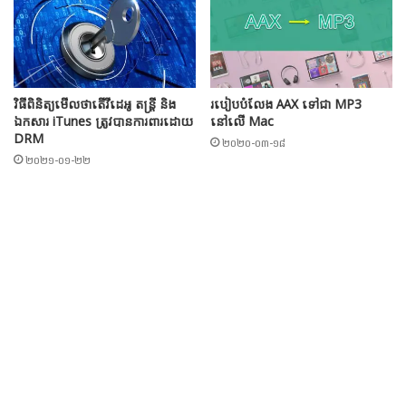
វិធីពិនិត្យមើលថាតើវីដេអូ តន្ត្រី និង
របៀបបំលែង AAX ទៅជា MP3
ឯកសារ iTunes ត្រូវបានការពារដោយ
នៅលើ Mac
DRM
២០២០-០៣-១៨
២០២១-០១-២២