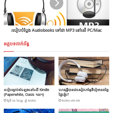
របៀបបំប្លែង Audiobooks ទៅជា MP3 នៅលើ PC/Mac
អត្ថបទពាក់ព័ន្ធ
របៀបស្តាប់សំឡេងនៅលើ Kindle
ហេតុអ្វីបានជាសៀវភៅអូឌីយ៉ូមានតម្លៃ
(Paperwhite, Oasis ។ល។)
ថ្លៃម្ល៉េះ?
ថ្ងៃទី ១៤ ខែកុម្ភៈ ឆ្នាំ ២០២០
២០២០-០២-០២