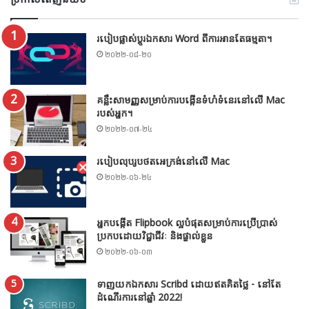
របៀបផ្លាស់ប្តូរឯកសារ Word ពីការអានតែធម្មតា។
២០២២-០៨-២០
គន្លឹះសាមញ្ញសម្រាប់ការបង្កើនទំហំទំនេរនៅលើ Mac
របស់អ្នក។
២០២២-០៧-២៤
របៀបលុបរូបថតអេក្រង់នៅលើ Mac
២០២២-០៦-២៤
អ្នកបង្កើត Flipbook ល្អបំផុតសម្រាប់ការប្រើប្រាស់
ប្រកបដោយវិជ្ជាជីវៈ និងផ្ទាល់ខ្លួន
២០២២-០៦-០៣
ទាញយកឯកសារ Scribd ដោយឥតគិតថ្លៃ - នៅតែ
ដំណើរការនៅឆ្នាំ 2022!