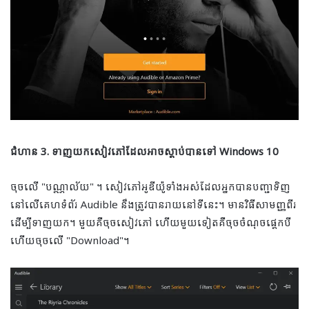
ជំហាន 3. ទាញយកសៀវភៅដែលអាចស្តាប់បានទៅ Windows 10
ចុចលើ "បណ្ណាល័យ" ។ សៀវភៅអូឌីយ៉ូទាំងអស់ដែលអ្នកបានបញ្ជាទិញ
នៅលើគេហទំព័រ Audible នឹងត្រូវបានរាយនៅទីនេះ។ មានវិធីសាមញ្ញពីរ
ដើម្បីទាញយក។ មួយ​គឺ​ចុច​សៀវភៅ ហើយ​មួយ​ទៀត​គឺ​ចុច​ចំណុច​ផ្ដេក​បី​
ហើយ​ចុច​លើ "Download"។