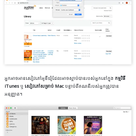
អ្នកអាចអានសៀវភៅអូឌីយ៉ូដែលអាចស្តាប់បានរបស់អ្នកនៅក្នុង
កម្មវិធី
iTunes
ឬ
សៀវភៅសម្រាប់ Mac
បន្ទាប់ពីគណនីរបស់អ្នកត្រូវបាន
អនុញ្ញាត។