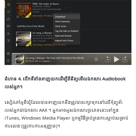
ជំហាន 4. បើកទីតាំងទាញយកដើម្បីពិនិត្យមើលឯកសារ Audiobook
របស់អ្នក។
សៀវភៅអូឌីយ៉ូដែលបានទាញយកនឹងត្រូវបានរក្សាទុកនៅលើកុំព្យូទ័រ
របស់អ្នកជាឯកសារ AAX ។ អ្នកអាចអូសឯកសារប្រភេទនេះទៅក្នុង
iTunes, Windows Media Player ឬកម្មវិធីគ្រប់គ្រងការស្តាប់សម្រាប់
ការលេង (ត្រូវការការអនុញ្ញាត)។