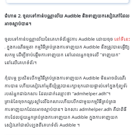
ជំហាន 2. ចូលទៅកាន់បណ្ណាល័យ Audible និងទាញយកសៀវភៅដែល
អាចស្តាប់បាន។
ចូលទៅកាន់បណ្ណាល័យនៃគេហទំព័រផ្លូវការ Audible ដោយចុច
នៅទីនេះ
. ក្នុងករណីធម្មតា កម្មវិធីគ្រប់គ្រងការទាញយក Audible នឹងត្រូវបានធ្វើឱ្យ
សកម្ម ដើម្បីចាប់ផ្តើមការទាញយក នៅពេលអ្នកចុចលើ "ទាញយក"
នៅលើគេហទំព័រ។
កុំបារម្ភ ប្រសិនបើកម្មវិធីគ្រប់គ្រងការទាញយក Audible មិនអាចដំណើរ
ការបាន ហើយសៀវភៅអូឌីយ៉ូត្រូវបានរក្សាទុកដោយផ្ទាល់ទៅក្នុងកុំព្យូទ័រ
របស់អ្នកជាឯកសារ ដែលដាក់ឈ្មោះថា “admhelper.adh”។
គ្រាន់តែចុចកណ្ដុរស្ដាំលើឯកសារហើយបើកជាមួយកម្មវិធីគ្រប់គ្រង
ការទាញយកដែលអាចស្ដាប់បាន។ ឯកសារ admhelper.adh គឺជាពិធី
ការដែលជួយអ្នកគ្រប់គ្រងការទាញយក Audible ក្នុងការទាញយក
សៀវភៅជាសំឡេងពីគេហទំព័រ Audible ។