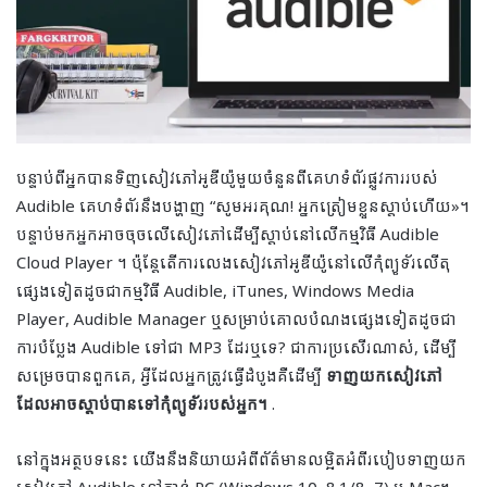
បន្ទាប់ពីអ្នកបានទិញសៀវភៅអូឌីយ៉ូមួយចំនួនពីគេហទំព័រផ្លូវការរបស់
Audible គេហទំព័រនឹងបង្ហាញ “សូមអរគុណ! អ្នក​ត្រៀម​ខ្លួន​ស្តាប់​ហើយ»។
បន្ទាប់មកអ្នកអាចចុចលើសៀវភៅដើម្បីស្តាប់នៅលើកម្មវិធី Audible
Cloud Player ។ ប៉ុន្តែតើការលេងសៀវភៅអូឌីយ៉ូនៅលើកុំព្យូទ័រលើតុ
ផ្សេងទៀតដូចជាកម្មវិធី Audible, iTunes, Windows Media
Player, Audible Manager ឬសម្រាប់គោលបំណងផ្សេងទៀតដូចជា
ការបំប្លែង Audible ទៅជា MP3 ដែរឬទេ? ជាការប្រសើរណាស់, ដើម្បី
សម្រេចបានពួកគេ, អ្វីដែលអ្នកត្រូវធ្វើដំបូងគឺដើម្បី
ទាញយកសៀវភៅ
ដែលអាចស្តាប់បានទៅកុំព្យូទ័ររបស់អ្នក។
.
នៅក្នុង​អត្ថបទ​នេះ យើង​នឹង​និយាយ​អំពី​ព័ត៌មាន​លម្អិត​អំពី​របៀប​ទាញ​យក​