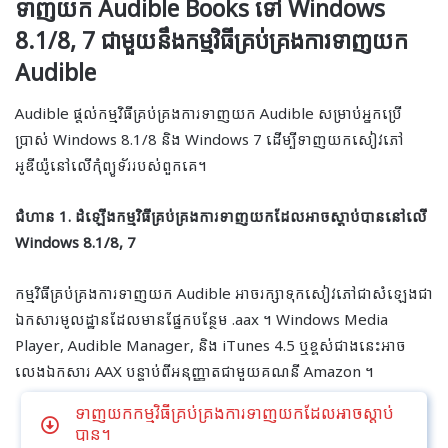
ទាញយក Audible Books ទៅ Windows
8.1/8, 7 ជាមួយនឹងកម្មវិធីគ្រប់គ្រងការទាញយក
Audible
Audible ផ្តល់កម្មវិធីគ្រប់គ្រងការទាញយក Audible សម្រាប់អ្នកប្រើ
ប្រាស់ Windows 8.1/8 និង Windows 7 ដើម្បីទាញយកសៀវភៅ
អូឌីយ៉ូនៅលើកុំព្យូទ័ររបស់ពួកគេ។
ជំហាន 1. ដំឡើងកម្មវិធីគ្រប់គ្រងការទាញយកដែលអាចស្ដាប់បាននៅលើ
Windows 8.1/8, 7
កម្មវិធីគ្រប់គ្រងការទាញយក Audible អាចរក្សាទុកសៀវភៅជាសំឡេងជា
ឯកសារមូលដ្ឋានដែលមានផ្នែកបន្ថែម .aax ។ Windows Media
Player, Audible Manager, និង iTunes 4.5 ឬខ្ពស់ជាងនេះអាច
លេងឯកសារ AAX បន្ទាប់ពីអនុញ្ញាតជាមួយគណនី Amazon ។
ទាញយកកម្មវិធីគ្រប់គ្រងការទាញយកដែលអាចស្តាប់
បាន។