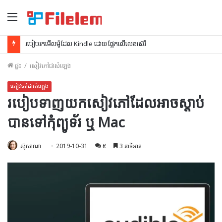
ម៉ឺនុយ
របៀបរកមើលម៉ូដែល Kindle ដោយផ្អែកលើលេខស៊េរី
ផ្ទះ
/
សៀវភៅជាសំឡេង
សៀវភៅជាសំឡេង
របៀបទាញយកសៀវភៅដែលអាចស្តាប់
បានទៅកុំព្យូទ័រ ឬ Mac
ស៊ូសាណា
2019-10-31
៥
3 នាទីអាន