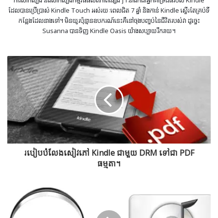
ការសាកល្បង និងសាកល្បងកម្មវិធីផលិតភាពផ្សេងៗ។ នាងក៏ជាអ្នកគាំទ្រដ៏ធំរបស់ Kindle
ដែលបានប្រើប្រាស់ Kindle Touch អស់រយៈពេលជិត 7 ឆ្នាំ និងកាន់ Kindle ស្ទើរតែគ្រប់ទី
កន្លែងដែលនាងទៅ។ មិនយូរប៉ុន្មានឧបករណ៍នេះគឺនៅចុងបញ្ចប់នៃជីវិតរបស់វា ដូច្នេះ
Susanna បានទិញ Kindle Oasis យ៉ាងសប្បាយរីករាយ។
របៀបបំលែងសៀវភៅ Kindle ជាមួយ DRM ទៅជា PDF
ធម្មតា។