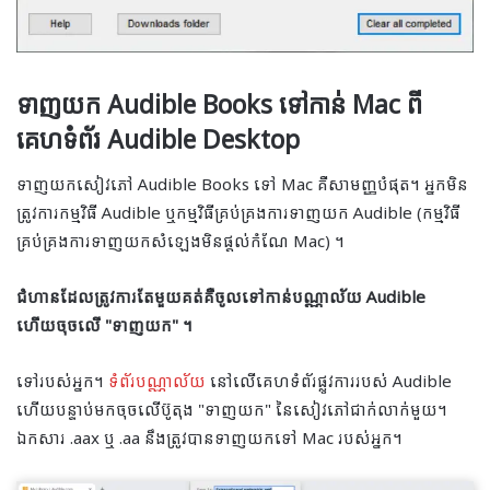
ទាញយក Audible Books ទៅកាន់ Mac ពី
គេហទំព័រ Audible Desktop
ទាញយកសៀវភៅ Audible Books ទៅ Mac គឺសាមញ្ញបំផុត។ អ្នក​មិន​
ត្រូវ​ការ​កម្មវិធី Audible ឬ​កម្មវិធី​គ្រប់គ្រង​ការ​ទាញ​យក Audible (កម្មវិធី​
គ្រប់គ្រង​ការ​ទាញ​យក​សំឡេង​មិន​ផ្តល់​កំណែ Mac) ។
ជំហានដែលត្រូវការតែមួយគត់គឺចូលទៅកាន់បណ្ណាល័យ Audible
ហើយចុចលើ "ទាញយក" ។
ទៅរបស់អ្នក។
ទំព័របណ្ណាល័យ
នៅលើគេហទំព័រផ្លូវការរបស់ Audible
ហើយបន្ទាប់មកចុចលើប៊ូតុង "ទាញយក" នៃសៀវភៅជាក់លាក់មួយ។
ឯកសារ .aax ឬ .aa នឹងត្រូវបានទាញយកទៅ Mac របស់អ្នក។