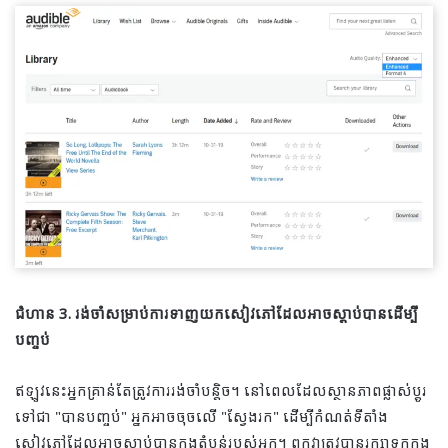
ជំហាន 3. រង់ចាំសម្រាប់ការទាញយកសៀវភៅដែលអាចស្តាប់បានដើម្បី
បញ្ចប់
ឥឡូវនេះអ្នកគ្រាន់តែត្រូវការរង់ចាំបន្តិច។ នៅពេលដែលស្ថានភាពផ្លាស់ប្តូរ
ទៅជា "បានបញ្ចប់" អ្នកអាចចុចលើ "ស្វែងរក" ដើម្បីកំណត់ទីតាំង
សៀវភៅដែលអាចស្តាប់បានក្នុងតំបន់របស់អ្នក។ ពួកវាត្រូវបានរក្សាទុកក្នុង