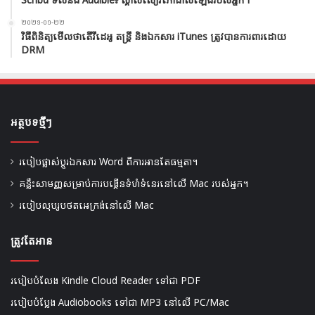
Scribd ទល់នឹង Audible៖ ស្គាល់សៀវភៅជាសំឡេងរបស់អ្នក។
២០២១-០១-២២
វិធីពិនិត្យមើលថាតើវីដេអូ តន្ត្រី និងឯកសារ iTunes ត្រូវបានការពារដោយ
DRM
អត្ថបទថ្មីៗ
របៀបផ្លាស់ប្តូរឯកសារ Word ពីការអានតែធម្មតា។
គន្លឹះសាមញ្ញសម្រាប់ការបង្កើនទំហំទំនេរនៅលើ Mac របស់អ្នក។
របៀបលុបរូបថតអេក្រង់នៅលើ Mac
ត្រូវតែអាន
របៀបបំលែង Kindle Cloud Reader ទៅជា PDF
របៀបបំប្លែង Audiobooks ទៅជា MP3 នៅលើ PC/Mac