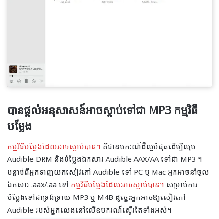
បាន​ផ្ដល់​អនុសាសន៍​អាច​ស្តាប់​ទៅ​ជា MP3 កម្មវិធី​
បម្លែង​
កម្មវិធីបម្លែងដែលអាចស្តាប់បាន។
គឺជាឧបករណ៍ដ៏ល្អបំផុតដើម្បីលុប
Audible DRM និងបំប្លែងឯកសារ Audible AAX/AA ទៅជា MP3 ។
បន្ទាប់​ពី​អ្នក​ទាញ​យក​សៀវភៅ Audible ទៅ PC ឬ Mac អ្នក​អាច​នាំចូល​
ឯកសារ .aax/.aa ទៅ
កម្មវិធីបម្លែងដែលអាចស្តាប់បាន។
សម្រាប់ការ
បំប្លែងទៅជាទ្រង់ទ្រាយ MP3 ឬ M4B ដូច្នេះអ្នកអាចឱ្យសៀវភៅ
Audible របស់អ្នកលេងនៅលើឧបករណ៍ស្ទើរតែទាំងអស់។