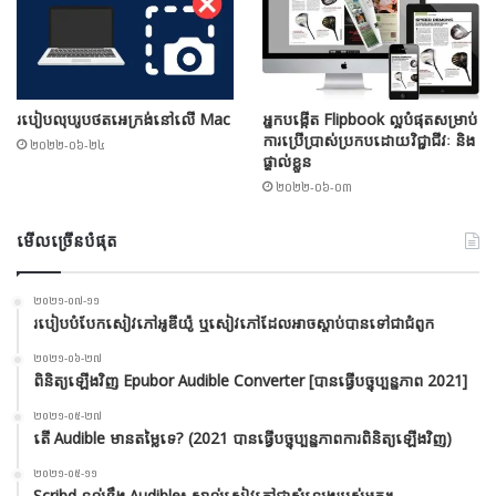
របៀបលុបរូបថតអេក្រង់នៅលើ Mac
អ្នកបង្កើត Flipbook ល្អបំផុតសម្រាប់
ការប្រើប្រាស់ប្រកបដោយវិជ្ជាជីវៈ និង
២០២២-០៦-២៤
ផ្ទាល់ខ្លួន
២០២២-០៦-០៣
មើលច្រើនបំផុត
២០២១-០៧-១១
របៀបបំបែកសៀវភៅអូឌីយ៉ូ ឬសៀវភៅដែលអាចស្តាប់បានទៅជាជំពូក
២០២១-០៦-២៧
ពិនិត្យឡើងវិញ Epubor Audible Converter [បានធ្វើបច្ចុប្បន្នភាព 2021]
២០២១-០៥-២៧
តើ Audible មានតម្លៃទេ? (2021 បានធ្វើបច្ចុប្បន្នភាពការពិនិត្យឡើងវិញ)
២០២១-០៥-១១