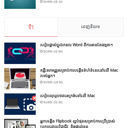
២០២២-០៥-១៦
ថ្មីៗ
ពេញនិយម
របៀបផ្លាស់ប្តូរឯកសារ Word ពីការអានតែធម្មតា។
២០២២-០៨-២០
គន្លឹះសាមញ្ញសម្រាប់ការបង្កើនទំហំទំនេរនៅលើ Mac
របស់អ្នក។
២០២២-០៧-២៤
របៀបលុបរូបថតអេក្រង់នៅលើ Mac
២០២២-០៦-២៤
អ្នកបង្កើត Flipbook ល្អបំផុតសម្រាប់ការប្រើប្រាស់
ប្រកបដោយវិជ្ជាជីវៈ និងផ្ទាល់ខ្លួន