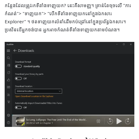
កន្លែងដែលត្រូវរកទីតាំងទាញយក? នេះគឺសាមញ្ញ។ គ្រាន់តែចុចលើ "ការ
កំណត់"> "ទាញយក"> "បើកទីតាំងទាញយកនៅក្នុងឯកសារ
Explorer" ។ ថតទាញយកលំនាំដើមកប់ជ្រៅនៅក្នុងប្រព័ន្ធឯកសារ។
ប្រសិនបើអ្នកចង់បាន អ្នកអាចកំណត់ទីតាំងទាញយកតាមបំណង។