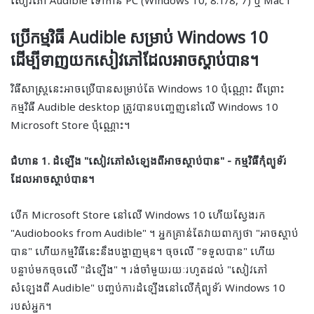
សៀវភៅ Audible ទៅ​កាន់ PC (Windows 10, 8.1/8, 7) ឬ Mac។
ប្រើកម្មវិធី Audible សម្រាប់ Windows 10
ដើម្បីទាញយកសៀវភៅដែលអាចស្តាប់បាន។
វិធីសាស្ត្រនេះអាចប្រើបានសម្រាប់តែ Windows 10 ប៉ុណ្ណោះ ពីព្រោះ
កម្មវិធី Audible desktop ត្រូវបានបញ្ចេញនៅលើ Windows 10
Microsoft Store ប៉ុណ្ណោះ។
ជំហាន 1. ដំឡើង "សៀវភៅសំឡេងពីអាចស្តាប់បាន" - កម្មវិធីកុំព្យូទ័រ
ដែលអាចស្ដាប់បាន។
បើក Microsoft Store នៅលើ Windows 10 ហើយស្វែងរក
"Audiobooks from Audible" ។ អ្នកគ្រាន់តែវាយពាក្យថា "អាចស្ដាប់
បាន" ហើយកម្មវិធីនេះនឹងបង្ហាញមុន។ ចុចលើ "ទទួលបាន" ហើយ
បន្ទាប់មកចុចលើ "ដំឡើង" ។ រង់ចាំមួយរយៈរហូតដល់ "សៀវភៅ
សំឡេងពី Audible" បញ្ចប់ការដំឡើងនៅលើកុំព្យូទ័រ Windows 10
របស់អ្នក។