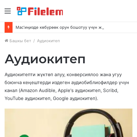
Меню
Mac'иңизде көбүрөөк орун бошотуу үчүн жөнөкөй кеңештер
Башкы бет
/
Аудиокитеп
Аудиокитеп
Аудиокитепти жүктөп алуу, конверсиялоо жана угуу
боюнча кеңештерди издеген аудиобиблиофилдер үчүн
канал (Amazon Audible, Apple's аудиокитеп, Scribd,
YouTube аудиокитеп, Google аудиокитеп).