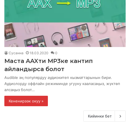
Сусанна
18.03.2020
0
Macта AAXти MP3ке кантип
айландырса болот
Audible эң популярдуу аудиокитеп кызматтарынын бири.
Аудиолорду оффлайн режиминде угууну кааласаңыз, жүктөп
алсаңыз болот…
Кененирээк окуу »
Кийинки бет