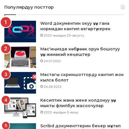
Популярдуу посттор
Word документин окуу үчүн гана
нормадан кантип өзгөртүү керек
2022-жылдын 20-августу
Mac'иңизде көбүрөөк орун бошотуу
үчүн жөнөкөй кеңештер
24.07.2022
Macтагы скриншотторду кантип жок
кылса болот
24.06.2022
Кесиптик жана жеке колдонуу үчүн
мыкты флипбук жасоочулар
2022-жылдын 3-июну
Scribd документтерин бекер жүктөп