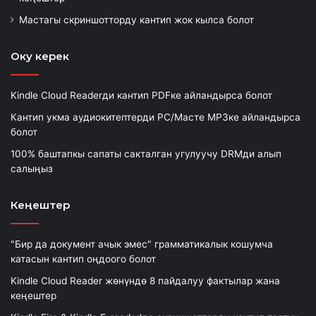
Macтагы скриншотторду кантип жок кылса болот
Оку керек
Kindle Cloud Readerди кантип PDFке айландырса болот
Кантип укма аудиокитептерди PC/Macте MP3ке айландырса
болот
100% баштапкы сапаты сакталган угулуучу DRMди алып
салыңыз
Кеңештер
"Бир да документ ачык эмес" грамматикалык кошумча
катасын кантип оңдоого болот
Kindle Cloud Reader жөнүндө 8 пайдалуу фактылар жана
кеңештер