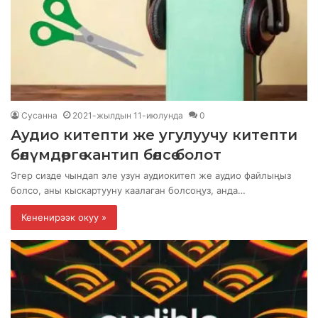
Сусанна
2021-жылдын 11-июлунда
0
Аудио китепти же угулуучу китепти
бөлүмдөргө кантип бөлсө болот
Эгер сизде чындап эле узун аудиокитеп же аудио файлыңыз
болсо, аны кыскартууну каалаган болсоңуз, анда…
Кененирээк окуу »