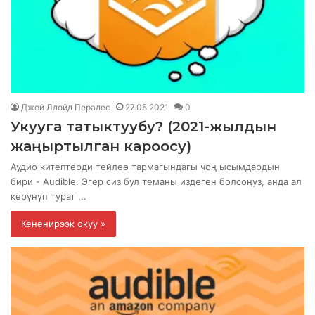
Джей Ллойд Пералес
27.05.2021
0
Укууга татыктуубу? (2021-жылдын
жаңыртылган кароосу)
Аудио китептерди тейлөө тармагындагы чоң ысымдардын
бири - Audible. Эгер сиз бул теманы издеген болсоңуз, анда ал
көрүнүп турат ...
Кененирээк окуу »