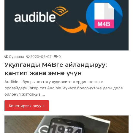
Сусанна
2020-05-07
0
Укулганды M4Bге айландыруу:
кантип жана эмне үчүн
Audible - бул рыноктогу аудиокитептердин негизги
провайдери, эгер сиз Audible мүчөсү болсоңуз же дагы деле
ойлонуп жатсаңыз ...
Кененирээк окуу »