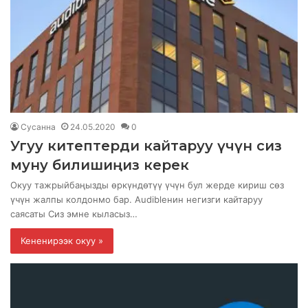
Сусанна
24.05.2020
0
Угуу китептерди кайтаруу үчүн сиз
муну билишиңиз керек
Окуу тажрыйбаңызды өркүндөтүү үчүн бул жерде кириш сөз
үчүн жалпы колдонмо бар. Audibleнин негизги кайтаруу
саясаты Сиз эмне кыласыз…
Кененирээк окуу »