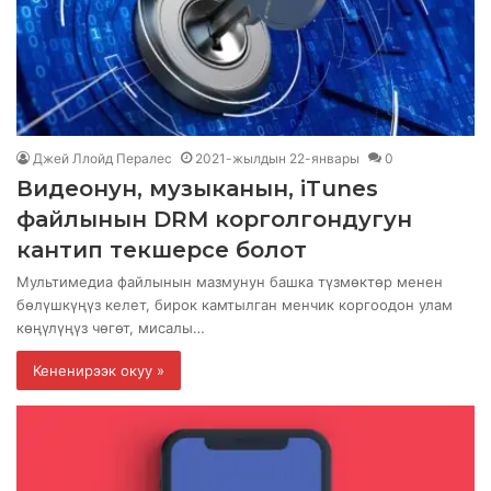
Джей Ллойд Пералес
2021-жылдын 22-январы
0
Видеонун, музыканын, iTunes
файлынын DRM корголгондугун
кантип текшерсе болот
Мультимедиа файлынын мазмунун башка түзмөктөр менен
бөлүшкүңүз келет, бирок камтылган менчик коргоодон улам
көңүлүңүз чөгөт, мисалы…
Кененирээк окуу »