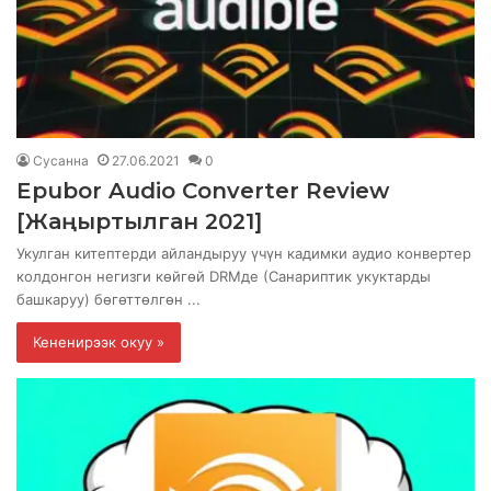
Сусанна
27.06.2021
0
Epubor Audio Converter Review
[Жаңыртылган 2021]
Укулган китептерди айландыруу үчүн кадимки аудио конвертер
колдонгон негизги көйгөй DRMде (Санариптик укуктарды
башкаруу) бөгөттөлгөн ...
Кененирээк окуу »