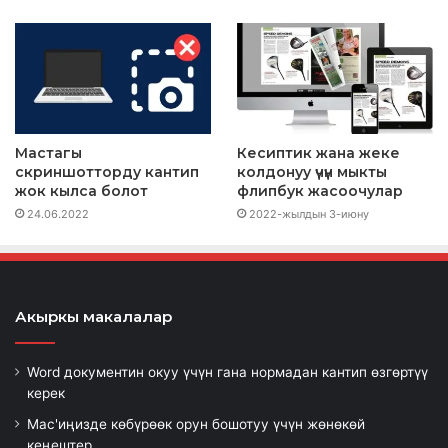
Macтагы
Кесиптик жана жеке
скриншотторду кантип
колдонуу үчүн мыкты
жок кылса болот
флипбук жасоочулар
24.06.2022
2022-жылдын 3-июну
Акыркы макалалар
Word документин окуу үчүн гана нормадан кантип өзгөртүү
керек
Mac'иңизде көбүрөөк орун бошотуу үчүн жөнөкөй
кеңештер