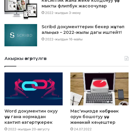
Кесиптик жана жеке колдонуу үчүн
мыкты флипбук жасоочулар
2022-жылдын 3-июну
Scribd документтерин бекер жүктөп
алыңыз – 2022-жылы дагы иштейт!
2022-жылдын 16-майы
Акыркы өзгөртүлгөн
Word документин окуу
Mac'иңизде көбүрөөк
үчүн гана нормадан
орун бошотуу үчүн
кантип өзгөртүү керек
жөнөкөй кеңештер
2022-жылдын 20-августу
24.07.2022