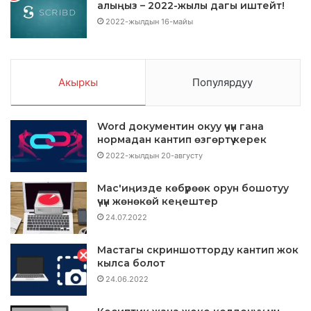
алыңыз – 2022-жылы дагы иштейт!
2022-жылдын 16-майы
Акыркы
Популярдуу
Word документин окуу үчүн гана
нормадан кантип өзгөртүү керек
2022-жылдын 20-августу
Mac'иңизде көбүрөөк орун бошотуу
үчүн жөнөкөй кеңештер
24.07.2022
Macтагы скриншотторду кантип жок
кылса болот
24.06.2022