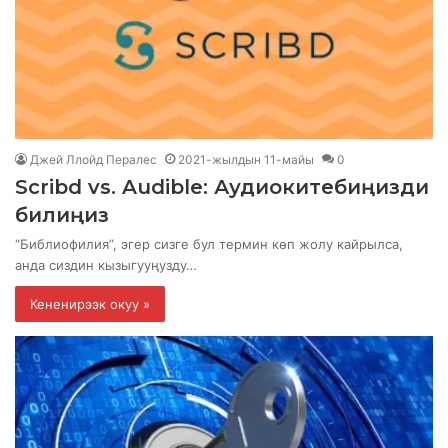
Джей Ллойд Пералес
2021-жылдын 11-майы
0
Scribd vs. Audible: Аудиокитебиңизди
билиңиз
“Библиофилия”, эгер сизге бул термин көп жолу кайрылса,
анда сиздин кызыгууңузду…
Кененирээк окуу »