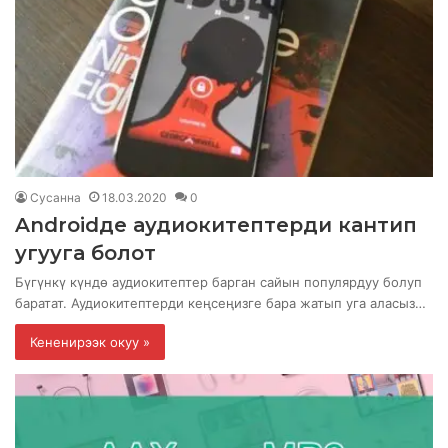
Сусанна
18.03.2020
0
Androidде аудиокитептерди кантип
угууга болот
Бүгүнкү күндө аудиокитептер барган сайын популярдуу болуп
баратат. Аудиокитептерди кеңсеңизге бара жатып уга аласыз…
Кененирээк окуу »