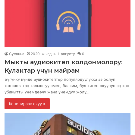
Сусанна
2020-жылдын 1-августу
0
Мыкты аудиокитеп колдонмолору:
Кулактар ​​үчүн майрам
Бүгүнкү күндө аудиокитептер популярдуулукка ээ болуп
жатканы таң калыштуу эмес, балким, бул китеп окуунун эң көп
убакытты үнөмдөөчү жана үнөмдүү жолу…
Кененирээк окуу »