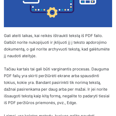
Gali ateiti laikas, kai reikės ištraukti tekstą iš PDF failo.
Galbūt norite nukopijuoti ir įklijuoti jį į teksto apdorojimo
dokumentą, o gal norite archyvuoti tekstą, kad galėtumėte
jį naudoti ateityje.
Tačiau kartais tai gali būti varginantis procesas. Dauguma
PDF failų yra skirti peržiūrėti ekrane arba spausdinti
tokius, kokie yra. Bandant pasirinkti tik norimą tekstą,
dažnai pasirenkama per daug arba per mažai. Ir jei norite
išsaugoti tekstą kaip kitą formą, negalite to padaryti tiesiai
iš PDF peržiūros priemonės, pvz., Edge.
Laimei, yra keletas metodų, kuriuos galite naudoti