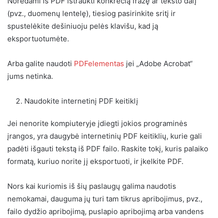
Norėdami iš PDF ištraukti konkrečią frazę ar teksto dalį
(pvz., duomenų lentelę), tiesiog pasirinkite sritį ir
spustelėkite dešiniuoju pelės klavišu, kad ją
eksportuotumėte.
Arba galite naudoti
PDFelementas
jei „Adobe Acrobat“
jums netinka.
Naudokite internetinį PDF keitiklį
Jei nenorite kompiuteryje įdiegti jokios programinės
įrangos, yra daugybė internetinių PDF keitiklių, kurie gali
padėti išgauti tekstą iš PDF failo. Raskite tokį, kuris palaiko
formatą, kuriuo norite jį eksportuoti, ir įkelkite PDF.
Nors kai kuriomis iš šių paslaugų galima naudotis
nemokamai, dauguma jų turi tam tikrus apribojimus, pvz.,
failo dydžio apribojimą, puslapio apribojimą arba vandens