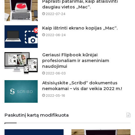
Paprasti patarimai, kaip atlaisvinti
daugiau vietos „Mac“.
2022-07-24
Kaip ištrinti ekrano kopijas „Mac“.
2022-06-24
Geriausi Flipbook kūrėjai
profesionaliam ir asmeniniam
naudojimui
2022-06-03
Atsisiųskite „Scribd“ dokumentus
nemokamai – vis dar veikia 2022 m.!
2022-05-16
Paskutinį kartą modifikuota