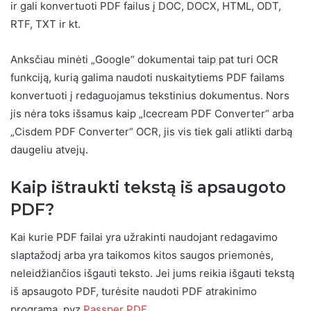
ir gali konvertuoti PDF failus į DOC, DOCX, HTML, ODT,
RTF, TXT ir kt.
Anksčiau minėti „Google“ dokumentai taip pat turi OCR
funkciją, kurią galima naudoti nuskaitytiems PDF failams
konvertuoti į redaguojamus tekstinius dokumentus. Nors
jis nėra toks išsamus kaip „Icecream PDF Converter“ arba
„Cisdem PDF Converter“ OCR, jis vis tiek gali atlikti darbą
daugeliu atvejų.
Kaip ištraukti tekstą iš apsaugoto
PDF?
Kai kurie PDF failai yra užrakinti naudojant redagavimo
slaptažodį arba yra taikomos kitos saugos priemonės,
neleidžiančios išgauti teksto. Jei jums reikia išgauti tekstą
iš apsaugoto PDF, turėsite naudoti PDF atrakinimo
programą, pvz
Passper PDF
.