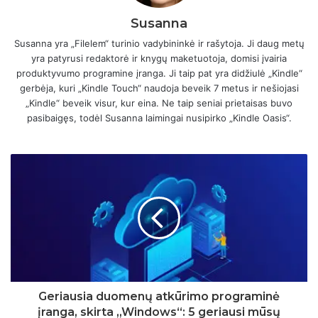
Susanna
Susanna yra „Filelem“ turinio vadybininkė ir rašytoja. Ji daug metų
yra patyrusi redaktorė ir knygų maketuotoja, domisi įvairia
produktyvumo programine įranga. Ji taip pat yra didžiulė „Kindle“
gerbėja, kuri „Kindle Touch“ naudoja beveik 7 metus ir nešiojasi
„Kindle“ beveik visur, kur eina. Ne taip seniai prietaisas buvo
pasibaigęs, todėl Susanna laimingai nusipirko „Kindle Oasis“.
Geriausia duomenų atkūrimo programinė
įranga, skirta „Windows“: 5 geriausi mūsų