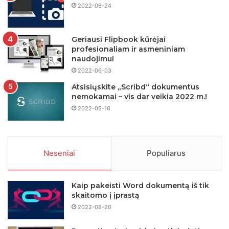
2022-06-24
Geriausi Flipbook kūrėjai
profesionaliam ir asmeniniam
naudojimui
2022-06-03
Atsisiųskite „Scribd“ dokumentus
nemokamai – vis dar veikia 2022 m.!
2022-05-16
Neseniai
Populiarus
Kaip pakeisti Word dokumentą iš tik
skaitomo į įprastą
2022-08-20