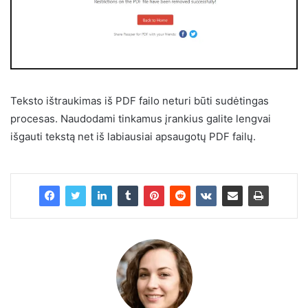
Teksto ištraukimas iš PDF failo neturi būti sudėtingas
procesas. Naudodami tinkamus įrankius galite lengvai
išgauti tekstą net iš labiausiai apsaugotų PDF failų.