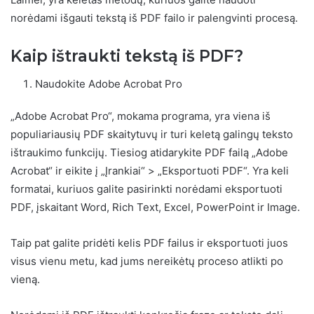
norėdami išgauti tekstą iš PDF failo ir palengvinti procesą.
Kaip ištraukti tekstą iš PDF?
Naudokite Adobe Acrobat Pro
„Adobe Acrobat Pro“, mokama programa, yra viena iš
populiariausių PDF skaitytuvų ir turi keletą galingų teksto
ištraukimo funkcijų. Tiesiog atidarykite PDF failą „Adobe
Acrobat“ ir eikite į „Įrankiai“ > „Eksportuoti PDF“. Yra keli
formatai, kuriuos galite pasirinkti norėdami eksportuoti
PDF, įskaitant Word, Rich Text, Excel, PowerPoint ir Image.
Taip pat galite pridėti kelis PDF failus ir eksportuoti juos
visus vienu metu, kad jums nereikėtų proceso atlikti po
vieną.