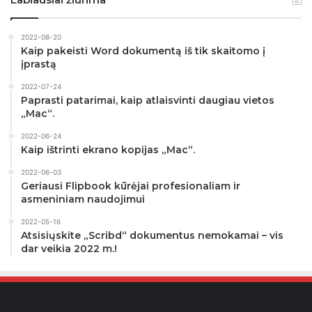
2022-08-20
Kaip pakeisti Word dokumentą iš tik skaitomo į
įprastą
2022-07-24
Paprasti patarimai, kaip atlaisvinti daugiau vietos
„Mac“.
2022-06-24
Kaip ištrinti ekrano kopijas „Mac“.
2022-06-03
Geriausi Flipbook kūrėjai profesionaliam ir
asmeniniam naudojimui
2022-05-16
Atsisiųskite „Scribd“ dokumentus nemokamai – vis
dar veikia 2022 m.!