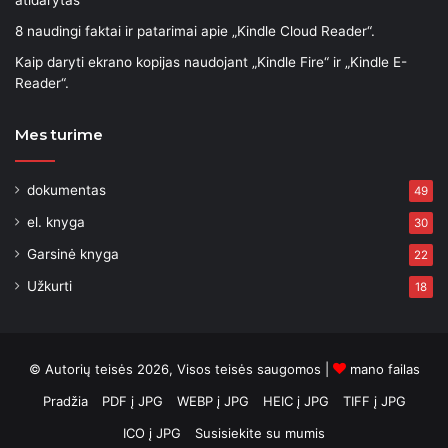
atidarytas“
8 naudingi faktai ir patarimai apie „Kindle Cloud Reader“.
Kaip daryti ekrano kopijas naudojant „Kindle Fire“ ir „Kindle E-
Reader“.
Mes turime
dokumentas
49
el. knyga
30
Garsinė knyga
22
Užkurti
18
© Autorių teisės 2026, Visos teisės saugomos |
mano failas
Pradžia
PDF į JPG
WEBP į JPG
HEIC į JPG
TIFF į JPG
ICO į JPG
Susisiekite su mumis