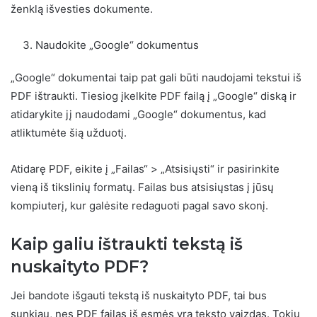
ženklą išvesties dokumente.
Naudokite „Google“ dokumentus
„Google“ dokumentai taip pat gali būti naudojami tekstui iš
PDF ištraukti. Tiesiog įkelkite PDF failą į „Google“ diską ir
atidarykite jį naudodami „Google“ dokumentus, kad
atliktumėte šią užduotį.
Atidarę PDF, eikite į „Failas“ > „Atsisiųsti“ ir pasirinkite
vieną iš tikslinių formatų. Failas bus atsisiųstas į jūsų
kompiuterį, kur galėsite redaguoti pagal savo skonį.
Kaip galiu ištraukti tekstą iš
nuskaityto PDF?
Jei bandote išgauti tekstą iš nuskaityto PDF, tai bus
sunkiau, nes PDF failas iš esmės yra teksto vaizdas. Tokiu