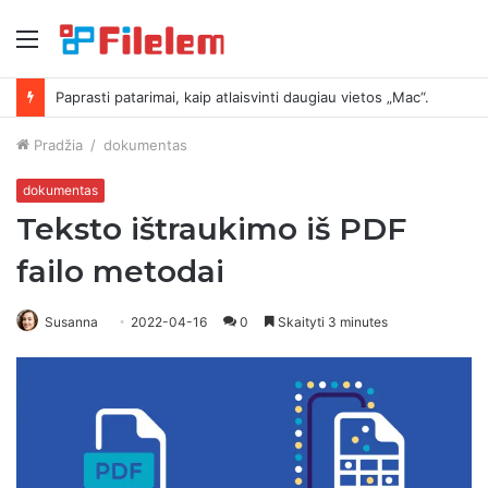
Meniu
Paprasti patarimai, kaip atlaisvinti daugiau vietos „Mac“.
Pradžia
/
dokumentas
dokumentas
Teksto ištraukimo iš PDF
failo metodai
Susanna
2022-04-16
0
Skaityti 3 minutes