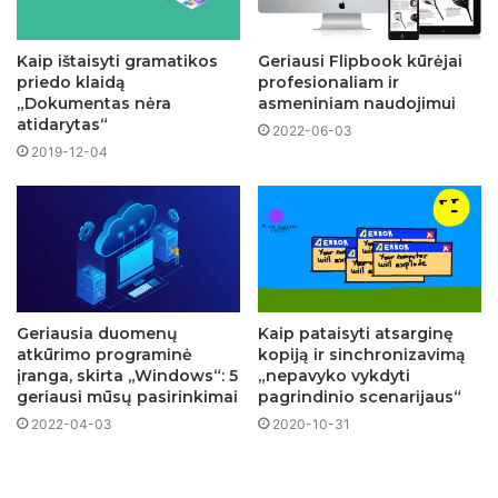
Kaip ištaisyti gramatikos
Geriausi Flipbook kūrėjai
priedo klaidą
profesionaliam ir
„Dokumentas nėra
asmeniniam naudojimui
atidarytas“
2022-06-03
2019-12-04
Geriausia duomenų
Kaip pataisyti atsarginę
atkūrimo programinė
kopiją ir sinchronizavimą
įranga, skirta „Windows“: 5
„nepavyko vykdyti
geriausi mūsų pasirinkimai
pagrindinio scenarijaus“
2022-04-03
2020-10-31