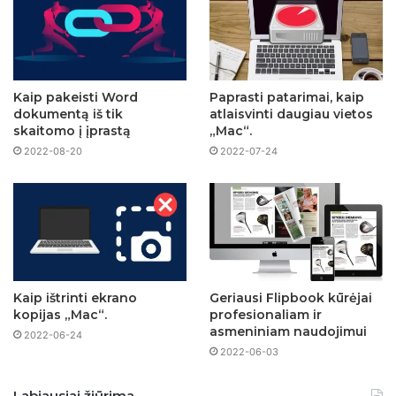
Kaip pakeisti Word
Paprasti patarimai, kaip
dokumentą iš tik
atlaisvinti daugiau vietos
skaitomo į įprastą
„Mac“.
2022-08-20
2022-07-24
Kaip ištrinti ekrano
Geriausi Flipbook kūrėjai
kopijas „Mac“.
profesionaliam ir
asmeniniam naudojimui
2022-06-24
2022-06-03
Labiausiai žiūrima