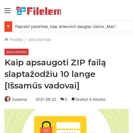
Meniu
Kaip ištrinti ekrano kopijas „Mac“.
Pradžia
/
dokumentas
dokumentas
Kaip apsaugoti ZIP failą
slaptažodžiu 10 lange
[Išsamūs vadovai]
Susanna
2021-08-22
0
Skaityti 4 minutes