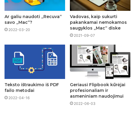
Ar galiu naudoti „Recuva“
Vadovas, kaip sukurti
savo „Mac“?
pakankamai nemokamos
saugyklos „Mac“ diske
2022-03-20
2021-09-07
Teksto ištraukimo iš PDF
Geriausi Flipbook kūrėjai
failo metodai
profesionaliam ir
asmeniniam naudojimui
2022-04-16
2022-06-03