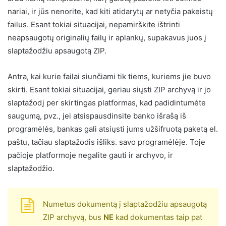
nariai, ir jūs nenorite, kad kiti atidarytų ar netyčia pakeistų
failus. Esant tokiai situacijai, nepamirškite ištrinti
neapsaugotų originalių failų ir aplankų, supakavus juos į
slaptažodžiu apsaugotą ZIP.
Antra, kai kurie failai siunčiami tik tiems, kuriems jie buvo
skirti. Esant tokiai situacijai, geriau siųsti ZIP archyvą ir jo
slaptažodį per skirtingas platformas, kad padidintumėte
saugumą, pvz., jei atsispausdinsite banko išrašą iš
programėlės, bankas gali atsiųsti jums užšifruotą paketą el.
paštu, tačiau slaptažodis išliks. savo programėlėje. Toje
pačioje platformoje negalite gauti ir archyvo, ir
slaptažodžio.
Numetus dokumentą į slaptažodžiu apsaugotą
ZIP archyvą, bus
NE
kad dokumentas taip pat