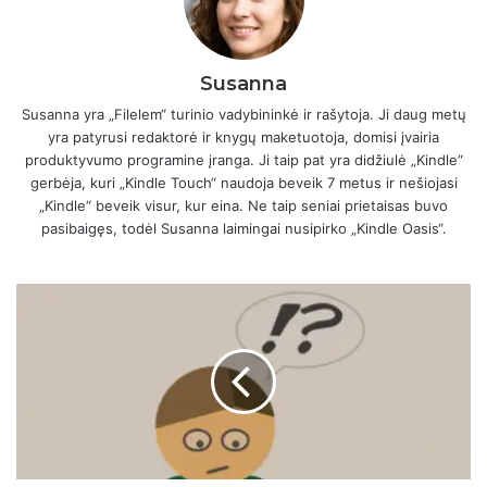
Susanna
Susanna yra „Filelem“ turinio vadybininkė ir rašytoja. Ji daug metų
yra patyrusi redaktorė ir knygų maketuotoja, domisi įvairia
produktyvumo programine įranga. Ji taip pat yra didžiulė „Kindle“
gerbėja, kuri „Kindle Touch“ naudoja beveik 7 metus ir nešiojasi
„Kindle“ beveik visur, kur eina. Ne taip seniai prietaisas buvo
pasibaigęs, todėl Susanna laimingai nusipirko „Kindle Oasis“.