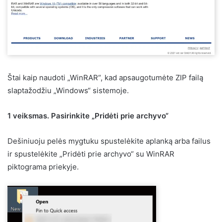
Štai kaip naudoti „WinRAR“, kad apsaugotumėte ZIP failą
slaptažodžiu „Windows“ sistemoje.
1 veiksmas. Pasirinkite „Pridėti prie archyvo“
Dešiniuoju pelės mygtuku spustelėkite aplanką arba failus
ir spustelėkite „Pridėti prie archyvo“ su WinRAR
piktograma priekyje.