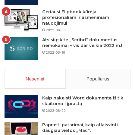
Geriausi Flipbook kūrėjai
profesionaliam ir asmeniniam
naudojimui
2022-06-03
Atsisiųskite „Scribd“ dokumentus
nemokamai – vis dar veikia 2022 m.!
2022-05-16
Neseniai
Populiarus
Kaip pakeisti Word dokumentą iš tik
skaitomo į įprastą
2022-08-20
Paprasti patarimai, kaip atlaisvinti
daugiau vietos „Mac“.