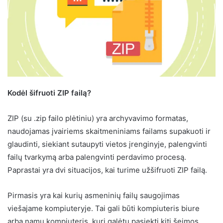
Kodėl šifruoti ZIP failą?
ZIP (su .zip failo plėtiniu) yra archyvavimo formatas,
naudojamas įvairiems skaitmeniniams failams supakuoti ir
glaudinti, siekiant sutaupyti vietos įrenginyje, palengvinti
failų tvarkymą arba palengvinti perdavimo procesą.
Paprastai yra dvi situacijos, kai turime užšifruoti ZIP failą.
Pirmasis yra kai kurių asmeninių failų saugojimas
viešajame kompiuteryje. Tai gali būti kompiuteris biure
arba namų kompiuteris, kurį galėtų pasiekti kiti šeimos