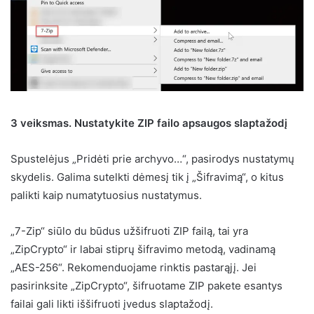
3 veiksmas. Nustatykite ZIP failo apsaugos slaptažodį
Spustelėjus „Pridėti prie archyvo…“, pasirodys nustatymų
skydelis. Galima sutelkti dėmesį tik į „Šifravimą“, o kitus
palikti kaip numatytuosius nustatymus.
„7-Zip“ siūlo du būdus užšifruoti ZIP failą, tai yra
„ZipCrypto“ ir labai stiprų šifravimo metodą, vadinamą
„AES-256“. Rekomenduojame rinktis pastarąjį. Jei
pasirinksite „ZipCrypto“, šifruotame ZIP pakete esantys
failai gali likti iššifruoti įvedus slaptažodį.