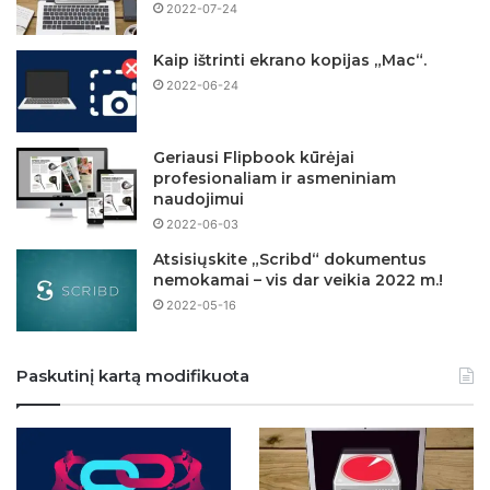
2022-07-24
Kaip ištrinti ekrano kopijas „Mac“.
2022-06-24
Geriausi Flipbook kūrėjai
profesionaliam ir asmeniniam
naudojimui
2022-06-03
Atsisiųskite „Scribd“ dokumentus
nemokamai – vis dar veikia 2022 m.!
2022-05-16
Paskutinį kartą modifikuota