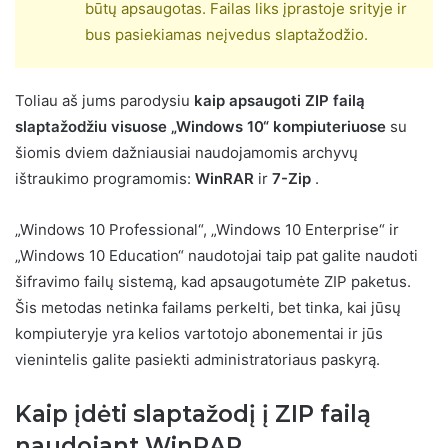
būtų apsaugotas. Failas liks įprastoje srityje ir
bus pasiekiamas neįvedus slaptažodžio.
Toliau aš jums parodysiu
kaip apsaugoti ZIP failą
slaptažodžiu visuose „Windows 10“ kompiuteriuose
su
šiomis dviem dažniausiai naudojamomis archyvų
ištraukimo programomis:
WinRAR
ir
7-Zip
.
„Windows 10 Professional“, „Windows 10 Enterprise“ ir
„Windows 10 Education“ naudotojai taip pat galite naudoti
šifravimo failų sistemą, kad apsaugotumėte ZIP paketus.
Šis metodas netinka failams perkelti, bet tinka, kai jūsų
kompiuteryje yra kelios vartotojo abonementai ir jūs
vienintelis galite pasiekti administratoriaus paskyrą.
Kaip įdėti slaptažodį į ZIP failą
naudojant WinRAR