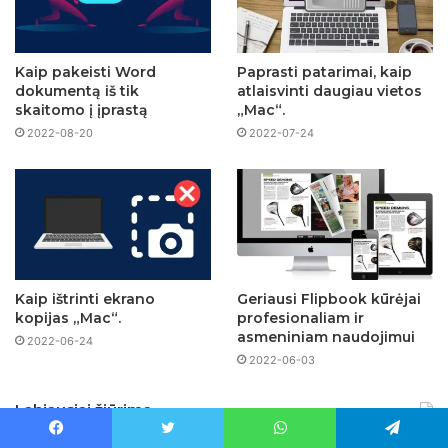
Kaip pakeisti Word
Paprasti patarimai, kaip
dokumentą iš tik
atlaisvinti daugiau vietos
skaitomo į įprastą
„Mac“.
2022-08-20
2022-07-24
Kaip ištrinti ekrano
Geriausi Flipbook kūrėjai
kopijas „Mac“.
profesionaliam ir
asmeniniam naudojimui
2022-06-24
2022-06-03
Labiausiai žiūrima