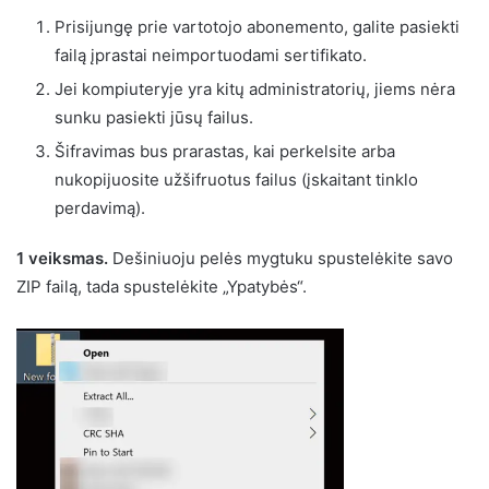
Prisijungę prie vartotojo abonemento, galite pasiekti
failą įprastai neimportuodami sertifikato.
Jei kompiuteryje yra kitų administratorių, jiems nėra
sunku pasiekti jūsų failus.
Šifravimas bus prarastas, kai perkelsite arba
nukopijuosite užšifruotus failus (įskaitant tinklo
perdavimą).
1 veiksmas.
Dešiniuoju pelės mygtuku spustelėkite savo
ZIP failą, tada spustelėkite „Ypatybės“.