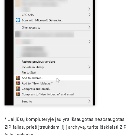
* Jei jūsų kompiuteryje jau yra išsaugotas neapsaugotas
ZIP failas, prieš įtraukdami jį į archyvą, turite išskleisti ZIP
failą į aplanką.