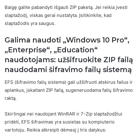
Baigę galite pabandyti išgauti ZIP paketą. Jei reikia įvesti
slaptažodį, viskas gerai nustatyta. Įsitikinkite, kad
slaptažodis yra saugus.
Galima naudoti „Windows 10 Pro“,
„Enterprise“, „Education“
naudotojams: užšifruokite ZIP failą
naudodami šifravimo failų sistemą
EFS (šifravimo failų sistema) gali užšifruoti atskirus failus ir
aplankus, įskaitant ZIP failą, sugeneruodama failų šifravimo
raktą.
Skirtingai nei naudojant WinRAR ir 7-Zip slaptažodžiui
pridėti, EFS šifravimas yra susietas su kompiuterio
vartotoju. Reikia atkreipti dėmesį į tris dalykus: