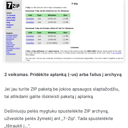
2 veiksmas. Pridėkite aplanką (-us) arba failus į archyvą
Jei jau turite ZIP paketą be jokios apsaugos slaptažodžiu,
tai atlikdami galite išskleisti paketą į aplanką
Dešiniuoju pelės mygtuku spustelėkite ZIP archyvą,
užveskite pelės žymeklį ant „7-Zip“. Tada spustelėkite
„Ištraukti į…“.