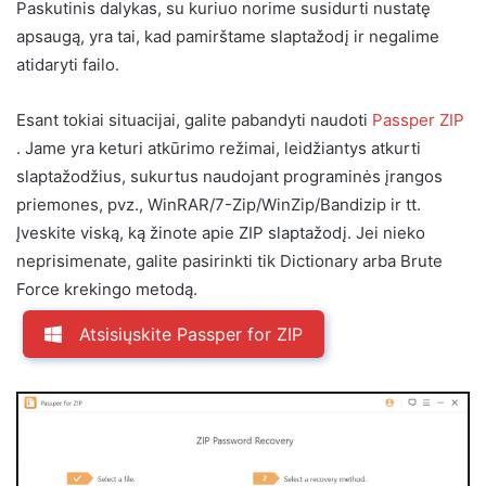
Paskutinis dalykas, su kuriuo norime susidurti nustatę
apsaugą, yra tai, kad pamirštame slaptažodį ir negalime
atidaryti failo.
Esant tokiai situacijai, galite pabandyti naudoti
Passper ZIP
. Jame yra keturi atkūrimo režimai, leidžiantys atkurti
slaptažodžius, sukurtus naudojant programinės įrangos
priemones, pvz., WinRAR/7-Zip/WinZip/Bandizip ir tt.
Įveskite viską, ką žinote apie ZIP slaptažodį. Jei nieko
neprisimenate, galite pasirinkti tik Dictionary arba Brute
Force krekingo metodą.
Atsisiųskite Passper for ZIP