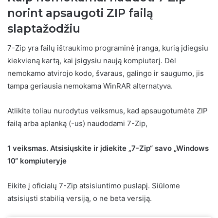
norint apsaugoti ZIP failą
slaptažodžiu
7-Zip yra failų ištraukimo programinė įranga, kurią įdiegsiu
kiekvieną kartą, kai įsigysiu naują kompiuterį. Dėl
nemokamo atvirojo kodo, švaraus, galingo ir saugumo, jis
tampa geriausia nemokama WinRAR alternatyva.
Atlikite toliau nurodytus veiksmus, kad apsaugotumėte ZIP
failą arba aplanką (-us) naudodami 7-Zip,
1 veiksmas. Atsisiųskite ir įdiekite „7-Zip“ savo „Windows
10“ kompiuteryje
Eikite į oficialų 7-Zip atsisiuntimo puslapį. Siūlome
atsisiųsti stabilią versiją, o ne beta versiją.