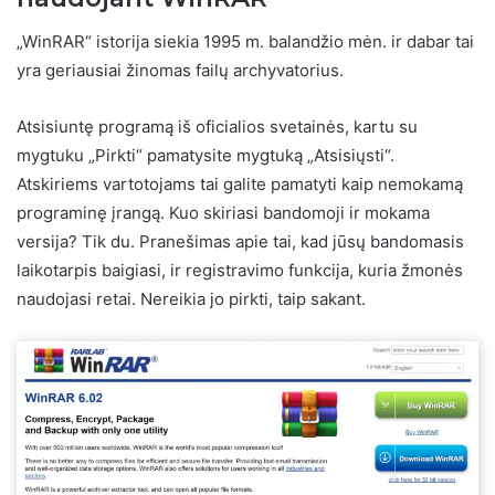
„WinRAR“ istorija siekia 1995 m. balandžio mėn. ir dabar tai
yra geriausiai žinomas failų archyvatorius.
Atsisiuntę programą iš oficialios svetainės, kartu su
mygtuku „Pirkti“ pamatysite mygtuką „Atsisiųsti“.
Atskiriems vartotojams tai galite pamatyti kaip nemokamą
programinę įrangą. Kuo skiriasi bandomoji ir mokama
versija? Tik du. Pranešimas apie tai, kad jūsų bandomasis
laikotarpis baigiasi, ir registravimo funkcija, kuria žmonės
naudojasi retai. Nereikia jo pirkti, taip sakant.