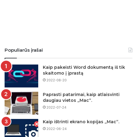
Populiarūs įrašai
Kaip pakeisti Word dokumentą iš tik
skaitomo į įprastą
2022-08-20
Paprasti patarimai, kaip atlaisvinti
daugiau vietos „Mac“.
2022-07-24
Kaip ištrinti ekrano kopijas „Mac“.
2022-06-24