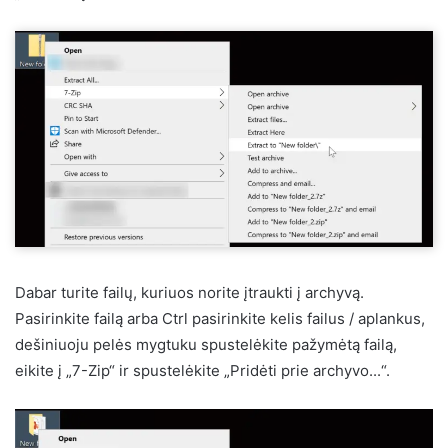
Dabar turite failų, kuriuos norite įtraukti į archyvą.
Pasirinkite failą arba Ctrl pasirinkite kelis failus / aplankus,
dešiniuoju pelės mygtuku spustelėkite pažymėtą failą,
eikite į „7-Zip“ ir spustelėkite „Pridėti prie archyvo...“.