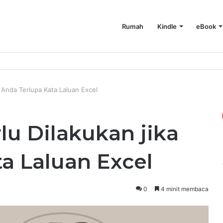
Rumah
Kindle
eBook
 Banyak Ruang pada Mac Anda
a Anda Terlupa Kata Laluan Excel
lu Dilakukan jika
a Laluan Excel
0
4 minit membaca