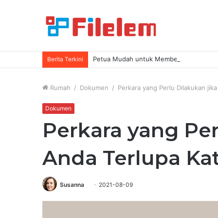
Petua Mudah untuk Membebaskan Lebih
Berita Terkini
Rumah
/
Dokumen
/
Perkara yang Perlu Dilakukan jik
Dokumen
Perkara yang Per
Anda Terlupa Kat
Susanna
2021-08-09