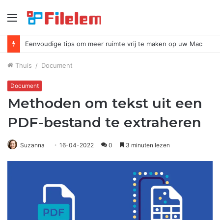
Menu
Eenvoudige tips om meer ruimte vrij te maken op uw Mac
Thuis
/
Document
Document
Methoden om tekst uit een
PDF-bestand te extraheren
Suzanna
16-04-2022
0
3 minuten lezen