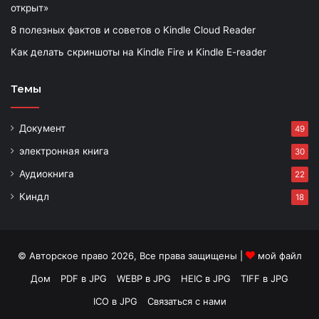
открыт»
8 полезных фактов и советов о Kindle Cloud Reader
Как делать скриншоты на Kindle Fire и Kindle E-reader
Темы
Документ
49
электронная книга
30
Аудиокнига
22
Киндл
18
© Авторское право 2026, Все права защищены |
мой файл
Дом
PDF в JPG
WEBP в JPG
HEIC в JPG
TIFF в JPG
ICO в JPG
Связаться с нами