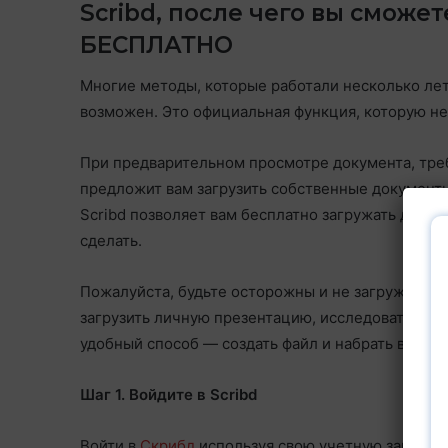
Scribd, после чего вы сможе
БЕСПЛАТНО
Многие методы, которые работали несколько лет 
возможен. Это официальная функция, которую не
При предварительном просмотре документа, треб
предложит вам загрузить собственные документы. 
Scribd позволяет вам бесплатно загружать други
сделать.
Пожалуйста, будьте осторожны и не загружайте
загрузить личную презентацию, исследовательску
удобный способ — создать файл и набрать в нем н
Шаг 1. Войдите в Scribd
Войти в
Скрибд
используя свою учетную запись и