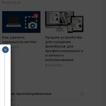
2022-08-20
Как удалить
Лучшие устройства
скриншоты на Mac
для создания
флипбуков для
24.06.2022
×
профессионального
и личного
использования
03.06.2022
Самые просматриваемые