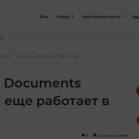
Дом
Киндл
электронная книга
Ауд
 места на вашем Mac
латно — все еще работает в 2022 году!
d Documents
 еще работает в
4
3 минуты чтения