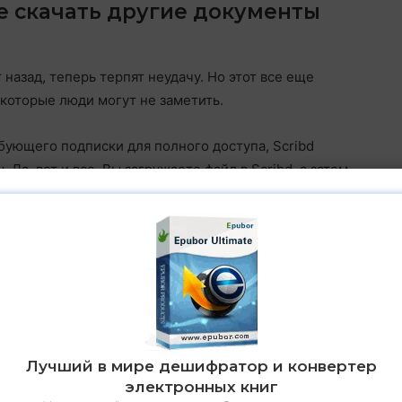
те скачать другие документы
назад, теперь терпят неудачу. Но этот все еще
которые люди могут не заметить.
ующего подписки для полного доступа, Scribd
Да, вот и все. Вы загружаете файл в Scribd, а затем
е. Очень просто. Мы пошагово расскажем, как это
 несанкционированные письменные работы. Вы можете
ю работу, юридический документ и т. д. Более
есколько слов для загрузки.
Лучший в мире дешифратор и конвертер
электронных книг
ли зарегистрируйте бесплатную учетную запись