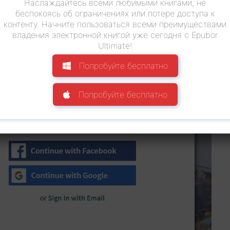
Наслаждайтесь всеми любимыми книгами, не
беспокоясь об ограничениях или потере доступа к
контенту. Начните пользоваться всеми преимуществами
владения электронной книгой уже сегодня с Epubor
Ultimate!
Попробуйте бесплатно
Попробуйте бесплатно