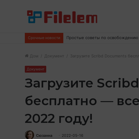
Простые советы по освобождению
Срочные новости
Дом
/
Документ
/
Загрузите Scribd Documents бесп
Документ
Загрузите Scrib
бесплатно — все
2022 году!
Сюзанна
2022-05-16