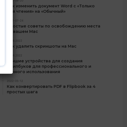
2022-08-20
Как изменить документ Word с «Только
для чтения» на «Обычный»
2022-07-24
Простые советы по освобождению места
на вашем Mac
24.06.2022
Как удалить скриншоты на Mac
03.06.2022
Лучшие устройства для создания
флипбуков для профессионального и
личного использования
2022-05-12
Как конвертировать PDF в Flipbook за 4
простых шага