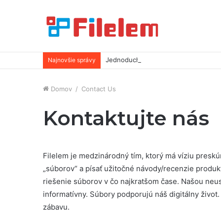
Jednoduché tipy na uvoľnenie viac m
Najnovšie správy
Domov
/
Contact Us
Kontaktujte nás
Filelem je medzinárodný tím, ktorý má víziu preskúm
„súborov“ a písať užitočné návody/recenzie produk
riešenie súborov v čo najkratšom čase. Našou neust
informatívny. Súbory podporujú náš digitálny život. 
zábavu.