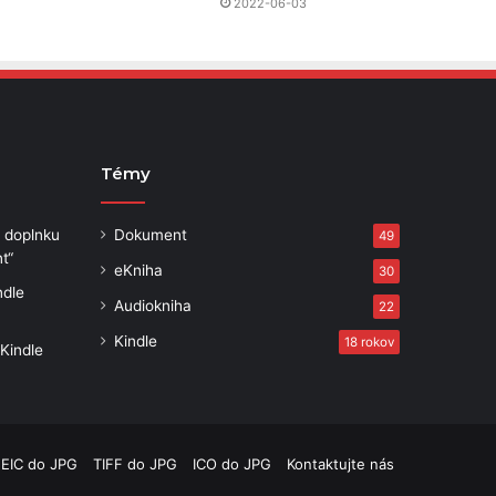
2022-06-03
Témy
 doplnku
Dokument
49
t“
eKniha
30
ndle
Audiokniha
22
Kindle
18 rokov
Kindle
EIC do JPG
TIFF do JPG
ICO do JPG
Kontaktujte nás