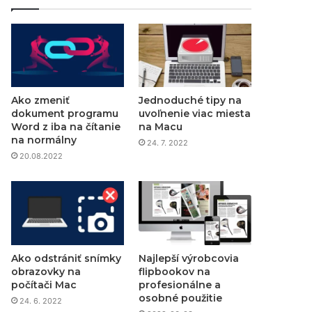
Ako zmeniť
Jednoduché tipy na
dokument programu
uvoľnenie viac miesta
Word z iba na čítanie
na Macu
na normálny
24. 7. 2022
20.08.2022
Ako odstrániť snímky
Najlepší výrobcovia
obrazovky na
flipbookov na
počítači Mac
profesionálne a
osobné použitie
24. 6. 2022