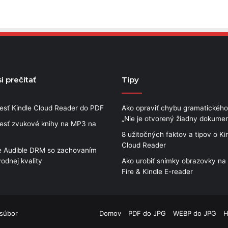
i prečítať
Tipy
iesť Kindle Cloud Reader do PDF
Ako opraviť chybu gramatického
„Nie je otvorený žiadny dokumen
iesť zvukové knihy na MP3 na
8 užitočných faktov a tipov o Ki
Cloud Reader
e Audible DRM so zachovaním
odnej kvality
Ako urobiť snímky obrazovky na 
Fire & Kindle E-reader
 súbor
Domov
PDF do JPG
WEBP do JPG
H