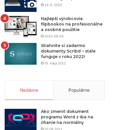
24. 6. 2022
Najlepší výrobcovia
flipbookov na profesionálne
a osobné použitie
2022-06-03
Stiahnite si zadarmo
dokumenty Scribd – stále
funguje v roku 2022!
16. mája 2022
Nedávne
Populárne
Ako zmeniť dokument
programu Word z iba na
čítanie na normálny
20.08.2022