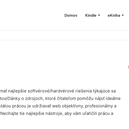
Domov
Kindle
eKniha
iesta na Macu
ať najlepšie softvérové/hardvérové ​​riešenia týkajúce sa
tov/články o zdrojoch, ktoré čitateľom pomôžu nájsť ideálne
álou prácou je udržiavať web objektívny, profesionálny a
Nechajte tie najlepšie nástroje, aby vám uľahčili prácu a