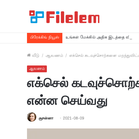
உங்கள் மேக்கில் அதிக இடத்தை விடுவி
பிரேக்கிங் நியூஸ்
வீடு
/
ஆவணம்
/
எக்செல் கடவுச்சொற்களை மறந்துவிட
ஆவணம்
எக்செல் கடவுச்சொற்
என்ன செய்வது
சூசன்னா
2021-08-09