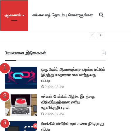
தேடுங்கள்
ஆவணம்
எங்களைத் தொடர்பு கொள்ளுங்கள்
பிரபலமான இடுகைகள்
ஒரு வேர்ட் ஆவணத்தை படிக்க மட்டும்
இருந்து சாதாரணமாக மாற்றுவது
எப்படி
2022-08-20
உங்கள் மேக்கில் அதிக இடத்தை
விடுவிப்பதற்கான எளிய
உதவிக்குறிப்புகள்
2022-07-24
மேக்கில் ஸ்கிரீன் ஷாட்களை நீக்குவது
எப்படி