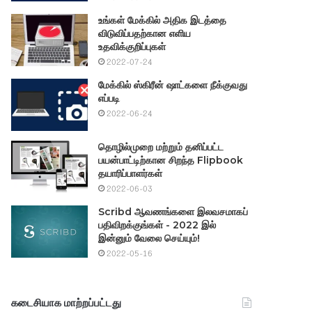
உங்கள் மேக்கில் அதிக இடத்தை
விடுவிப்பதற்கான எளிய
உதவிக்குறிப்புகள்
2022-07-24
மேக்கில் ஸ்கிரீன் ஷாட்களை நீக்குவது
எப்படி
2022-06-24
தொழில்முறை மற்றும் தனிப்பட்ட
பயன்பாட்டிற்கான சிறந்த Flipbook
தயாரிப்பாளர்கள்
2022-06-03
Scribd ஆவணங்களை இலவசமாகப்
பதிவிறக்குங்கள் - 2022 இல்
இன்னும் வேலை செய்யும்!
2022-05-16
கடைசியாக மாற்றப்பட்டது