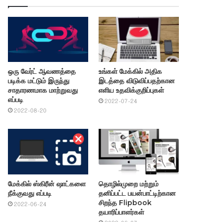
ஒரு வேர்ட் ஆவணத்தை
உங்கள் மேக்கில் அதிக
படிக்க மட்டும் இருந்து
இடத்தை விடுவிப்பதற்கான
சாதாரணமாக மாற்றுவது
எளிய உதவிக்குறிப்புகள்
எப்படி
2022-07-24
2022-08-20
மேக்கில் ஸ்கிரீன் ஷாட்களை
தொழில்முறை மற்றும்
நீக்குவது எப்படி
தனிப்பட்ட பயன்பாட்டிற்கான
சிறந்த Flipbook
2022-06-24
தயாரிப்பாளர்கள்