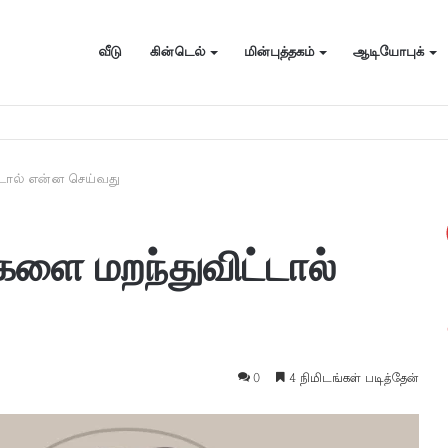
வீடு
கின்டெல்
மின்புத்தகம்
ஆடியோபுக்
ப்பதற்கான எளிய உதவிக்குறிப்புகள்
்டால் என்ன செய்வது
களை மறந்துவிட்டால்
0
4 நிமிடங்கள் படித்தேன்