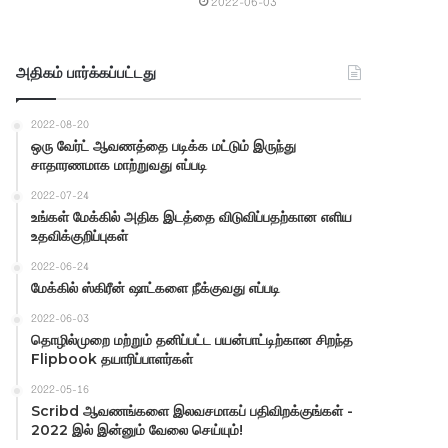
2022-06-03
அதிகம் பார்க்கப்பட்டது
2022-08-20
ஒரு வேர்ட் ஆவணத்தை படிக்க மட்டும் இருந்து
சாதாரணமாக மாற்றுவது எப்படி
2022-07-24
உங்கள் மேக்கில் அதிக இடத்தை விடுவிப்பதற்கான எளிய
உதவிக்குறிப்புகள்
2022-06-24
மேக்கில் ஸ்கிரீன் ஷாட்களை நீக்குவது எப்படி
2022-06-03
தொழில்முறை மற்றும் தனிப்பட்ட பயன்பாட்டிற்கான சிறந்த
Flipbook தயாரிப்பாளர்கள்
2022-05-16
Scribd ஆவணங்களை இலவசமாகப் பதிவிறக்குங்கள் -
2022 இல் இன்னும் வேலை செய்யும்!