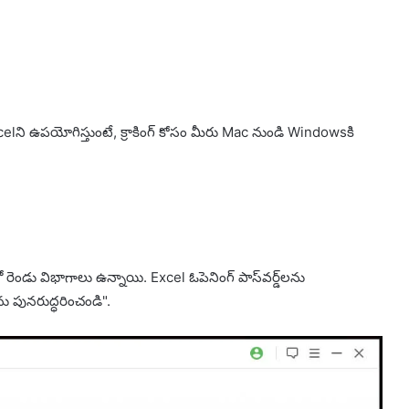
lని ఉపయోగిస్తుంటే, క్రాకింగ్ కోసం మీరు Mac నుండి Windowsకి
ో రెండు విభాగాలు ఉన్నాయి. Excel ఓపెనింగ్ పాస్‌వర్డ్‌లను
‌లను పునరుద్ధరించండి".