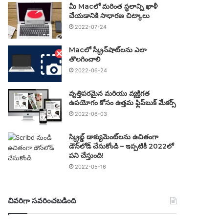
మీ Macలో మరింత స్థలాన్ని ఖాళీ
చేయడానికి సాధారణ చిట్కాలు
2022-07-24
Macలో స్క్రీన్‌షాట్‌లను ఎలా
తొలగించాలి
2022-06-24
వృత్తిపరమైన మరియు వ్యక్తిగత
ఉపయోగం కోసం ఉత్తమ ఫ్లిప్‌బుక్ మేకర్స్
2022-06-03
స్క్రిబ్డ్ డాక్యుమెంట్‌లను ఉచితంగా
డౌన్‌లోడ్ చేసుకోండి – ఇప్పటికీ 2022లో
పని చేస్తుంది!
2022-05-16
చివరిగా సవరించబడింది