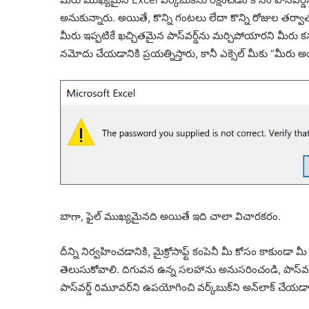
అనుకున్నారు. అయితే, కొన్ని గంటలు లేదా కొన్ని రోజుల తర్వాత 
మీరు ఇప్పటికే ఖచ్చితమైన పాస్‌వర్డ్‌ను మర్చిపోయారని మీరు 
నమోదు చేయడానికి ప్రయత్నిస్తారు, కానీ ఎక్సెల్ మీకు “మీరు 
బాగా, ఫైల్ ముఖ్యమైనది అయితే ఇది చాలా విచారకరం.
దీన్ని నిర్వహించడానికి, మైక్రోసాఫ్ట్ కంపెనీ మీ కోసం కాకుండ
తెలుసుకోవాలి. దిగువన ఉన్న సలహాను అనుసరించండి, పాస్‌వర్డ్
పాస్‌వర్డ్ రిమూవర్‌ని ఉపయోగించి వర్క్‌బుక్‌ని అన్‌లాక్ చేయడ