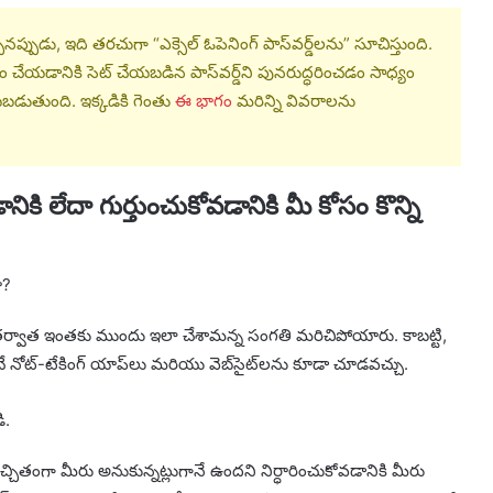
ినప్పుడు, ఇది తరచుగా “ఎక్సెల్ ఓపెనింగ్ పాస్‌వర్డ్‌లను” సూచిస్తుంది.
ం చేయడానికి సెట్ చేయబడిన పాస్‌వర్డ్‌ని పునరుద్ధరించడం సాధ్యం
బడుతుంది. ఇక్కడికి గెంతు
ఈ భాగం
మరిన్ని వివరాలను
ానికి లేదా గుర్తుంచుకోవడానికి మీ కోసం కొన్ని
ా?
ు. తర్వాత ఇంతకు ముందు ఇలా చేశామన్న సంగతి మరిచిపోయారు. కాబట్టి,
ే నోట్-టేకింగ్ యాప్‌లు మరియు వెబ్‌సైట్‌లను కూడా చూడవచ్చు.
ి.
్డ్ ఖచ్చితంగా మీరు అనుకున్నట్లుగానే ఉందని నిర్ధారించుకోవడానికి మీరు