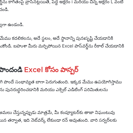
ర్డ్‌ను కాగితంపై వ్రాసినట్లయితే, పెద్ద అక్షరం i మరియు చిన్న అక్షరం L వంటి
చండి.
ల్లగా ఉండండి.
మేము కదలికలను, అదే స్థలం, అదే స్థానాన్ని పునఃసృష్టి చేయడానికి
ీసుకోండి. బహుశా మీరు మర్చిపోయిన Excel పాస్‌వర్డ్‌ను రీకాల్ చేయడానికి
ి పొందండి
Excel కోసం పాస్పర్
ిరిగి పొందే సంభావ్యత బాగా పెరుగుతుంది. ఇక్కడ మేము ఉపయోగిస్తాము
‌లను పునరుద్ధరించడానికి మరియు ఎక్సెల్ ఎడిటింగ్ పరిమితులను
అమలు చేస్తున్నప్పుడు మాత్రమే, మీ కంప్యూటర్‌కు తాజా నిఘంటువు
తయిన తర్వాత, ఇది నెట్‌వర్క్ లేకుండా రన్ అవుతుంది. వారి సర్వర్‌లకు