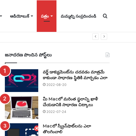
కోసం
ఆడియోబుక్
పత్రం
మమ్మల్ని సంప్రదించండి
వెతకండి
జనాదరణ పొందిన పోస్ట్‌లు
వర్డ్ డాక్యుమెంట్‌ను చదవడం మాత్రమే
కాకుండా సాధారణ స్థితికి మార్చడం ఎలా
2022-08-20
మీ Macలో మరింత స్థలాన్ని ఖాళీ
చేయడానికి సాధారణ చిట్కాలు
2022-07-24
Macలో స్క్రీన్‌షాట్‌లను ఎలా
తొలగించాలి