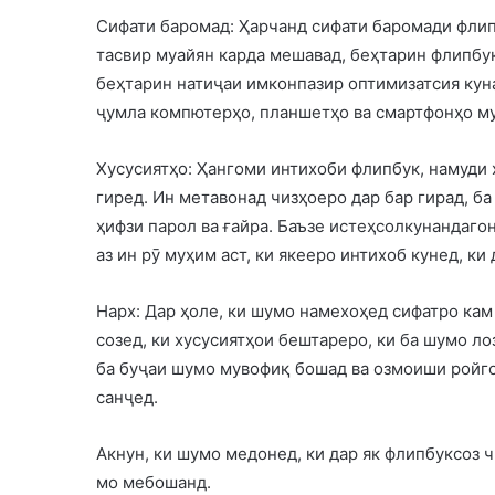
Сифати баромад: Ҳарчанд сифати баромади флип
тасвир муайян карда мешавад, беҳтарин флипбу
беҳтарин натиҷаи имконпазир оптимизатсия куна
ҷумла компютерҳо, планшетҳо ва смартфонҳо м
Хусусиятҳо: Ҳангоми интихоби флипбук, намуди 
гиред. Ин метавонад чизҳоеро дар бар гирад, б
ҳифзи парол ва ғайра. Баъзе истеҳсолкунандагон
аз ин рӯ муҳим аст, ки якееро интихоб кунед, ки
Нарх: Дар ҳоле, ки шумо намехоҳед сифатро кам
созед, ки хусусиятҳои бештареро, ки ба шумо л
ба буҷаи шумо мувофиқ бошад ва озмоиши ройго
санҷед.
Акнун, ки шумо медонед, ки дар як флипбуксоз 
мо мебошанд.