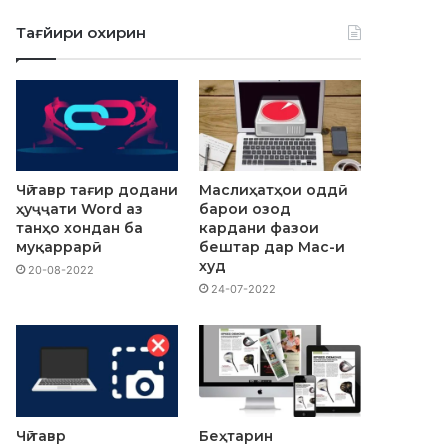
Тағйири охирин
Чӣ тавр тағир додани
Маслиҳатҳои оддӣ
ҳуҷҷати Word аз
барои озод
танҳо хондан ба
кардани фазои
муқаррарӣ
бештар дар Mac-и
худ
20-08-2022
24-07-2022
Чӣ тавр
Беҳтарин