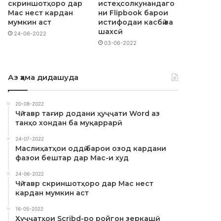
скриншотҳоро дар
истеҳсолкунандаго
Mac нест кардан
ни Flipbook барои
мумкин аст
истифодаи касбӣ ва
шахсӣ
24-06-2022
03-06-2022
Аз ҳама дидашуда
20-08-2022
Чӣ тавр тағир додани ҳуҷҷати Word аз
танҳо хондан ба муқаррарӣ
24-07-2022
Маслиҳатҳои оддӣ барои озод кардани
фазои бештар дар Mac-и худ
24-06-2022
Чӣ тавр скриншотҳоро дар Mac нест
кардан мумкин аст
16-05-2022
Ҳуҷҷатҳои Scribd-ро ройгон зеркашӣ