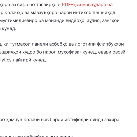
ҳоро аз сифр бо тасвирҳо ё
PDF-ҳои мавҷударо ба
ёр қолабҳо ва мавзӯъҳоро барои интихоб пешниҳод
ултимедиявиро ба монанди видеоҳо, аудио, зангҳои
 кунед.
д, ки тугмаҳои панели асбобҳо ва логотипи флипбукҳои
ашрияҳои худро бо парол муҳофизат кунед, ёвари овозӣ
ytics пайгирӣ кунед.
ро ҳамчун қолаби нав барои истифодаи оянда захира
амоиш дар вебсайти шумо дорад.