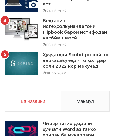
аст
24-06-2022
Беҳтарин
истеҳсолкунандагони
Flipbook барои истифодаи
касбӣ ва шахсӣ
03-06-2022
Ҳуҷҷатҳои Scribd-ро ройгон
зеркашӣ кунед - то ҳол дар
соли 2022 кор мекунад!
16-05-2022
Ба наздикӣ
Маъмул
Чӣ тавр тағир додани
ҳуҷҷати Word аз танҳо
хондан ба муқаррарӣ