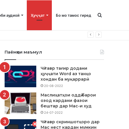
Ҷустуҷӯ
оби аудиоӣ
Ҳуҷҷат
Бо мо тамос гиред
барои
Паёмҳои маъмул
Чӣ тавр тағир додани
ҳуҷҷати Word аз танҳо
хондан ба муқаррарӣ
20-08-2022
Маслиҳатҳои оддӣ барои
озод кардани фазои
бештар дар Mac-и худ
24-07-2022
Чӣ тавр скриншотҳоро дар
Mac нест кардан мумкин