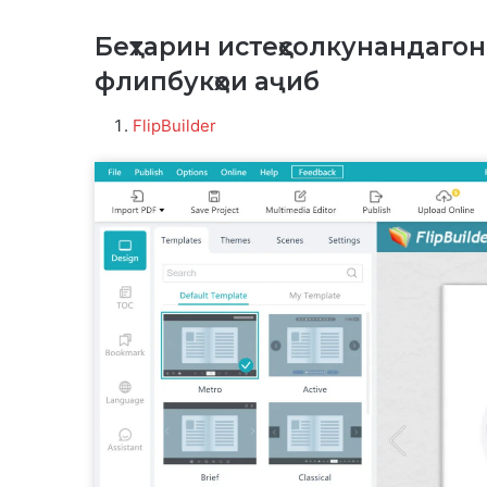
Беҳтарин истеҳсолкунандаго
флипбукҳои аҷиб
FlipBuilder