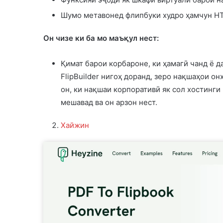
Шумо метавонед флипбуки худро ҳамчун HTM
Он чизе ки ба мо маъқул нест:
Қимат барои корбароне, ки ҳамагӣ чанд ё д
FlipBuilder нигоҳ доранд, зеро нақшаҳои о
он, ки нақшаи корпоративӣ як сол хостинги
мешавад ва он арзон нест.
Хайжин