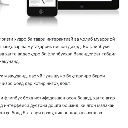
иркати худро ба таври интерактивӣ ва ҷолиб муаррифӣ
 шавқовар ва мутаҳаррик нишон диҳед. Бо флипбуки
ва ҳатто видеоҳоро ба флипбукҳои баландсифат табдил
мекунанд.
к мавҷуданд, пас чӣ гуна шумо беҳтаринро барои
чизро бояд дар хотир нигоҳ дошт:
и флипбук бояд истифодаашон осон бошад, ҳатто агар
д интерфейси дӯстона дошта бошанд, ки ягон малакаи
антҳо бояд ба таври возеҳ нишон дода шаванд ва