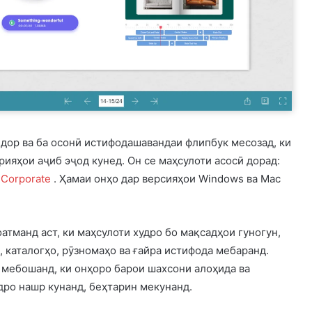
тидор ва ба осонӣ истифодашавандаи флипбук месозад, ки
ияҳои аҷиб эҷод кунед. Он се маҳсулоти асосӣ дорад:
 Corporate
. Ҳамаи онҳо дар версияҳои Windows ва Mac
тманд аст, ки маҳсулоти худро бо мақсадҳои гуногун,
, каталогҳо, рӯзномаҳо ва ғайра истифода мебаранд.
 мебошанд, ки онҳоро барои шахсони алоҳида ва
дро нашр кунанд, беҳтарин мекунанд.