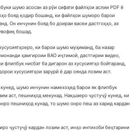
буки шумо асосан аз рӯи сифати файлҳои аслии PDF ё
кҳо бояд қодир бошанд, ки файлҳои шуморо барои
нд. Он инчунин бояд бо доираи васеи дастгоҳҳо, аз
увофиқ бошад.
хусусиятҳоеро, ки барои шумо муҳиманд, ба назар
а монанди ҳамгироии ВАО иҷтимоӣ, дастгирии видео,
и флипбук нисбат ба дигарон аз хусусиятҳо бойтаранд,
 дорои хусусиятҳои зарурӣ ё дар оянда лозим аст.
 кунед, шумо инчунин намехоҳед барои як флипбук
озим аст, пешниҳод мекунад. Нақшаеро ҷустуҷӯ кунед, ки
нро пешниҳод кунад, то шумо онро пеш аз харид кардан
чиро ҷустуҷӯ кардан лозим аст, инҳо интихоби беҳтарини