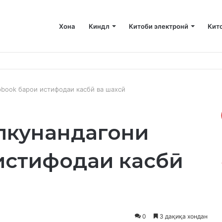
Хона
Киндл
Китоби электронӣ
Кит
ани фазои бештар дар Mac-и худ
pbook барои истифодаи касбӣ ва шахсӣ
олкунандагони
 истифодаи касбӣ
0
3 дақиқа хондан