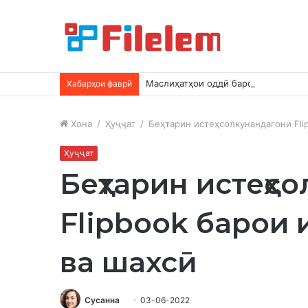
Маслиҳатҳои оддӣ барои озод кард
Хабарҳои фаврӣ
Хона
/
Ҳуҷҷат
/
Беҳтарин истеҳсолкунандагони Fli
Ҳуҷҷат
Беҳтарин истеҳс
Flipbook барои
ва шахсӣ
Сусанна
03-06-2022