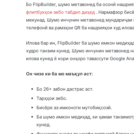
Бо FlipBuilder, шумо метавонед ба осонӣ нашрия
флипбукҳои зебо табдил диҳед
. Нармафзор бис
мекунад. Шумо инчунин метавонед мундариҷаи м
телефонӣ ва рамзҳои QR ба нашрияҳои худ илова
Илова бар ин, FlipBuilder ба шумо имкон медиҳа
худро танзим кунед. Шумо инчунин метавонед н
илова кунед ё кори онҳоро тавассути Google Anal
Он чизе ки ба мо маъқул аст:
Бо 26+ забон дастрас аст.
Тарҳҳои зебо.
Бисёре аз имконоти мутобиқсозӣ.
Ба шумо имкон медиҳад, ки ҳамаи танзимот
кунед.
Функсияи эҷоди як шкафи виртуалӣ барои н