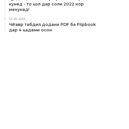
кунед - то ҳол дар соли 2022 кор
мекунад!
12-05-2022
Чӣ тавр табдил додани PDF ба Flipbook
дар 4 қадами осон