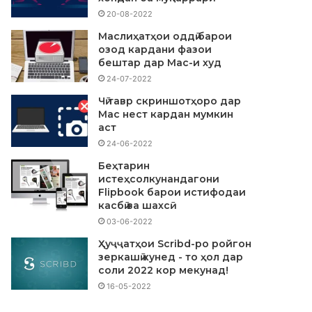
20-08-2022
Маслиҳатҳои оддӣ барои
озод кардани фазои
бештар дар Mac-и худ
24-07-2022
Чӣ тавр скриншотҳоро дар
Mac нест кардан мумкин
аст
24-06-2022
Беҳтарин
истеҳсолкунандагони
Flipbook барои истифодаи
касбӣ ва шахсӣ
03-06-2022
Ҳуҷҷатҳои Scribd-ро ройгон
зеркашӣ кунед - то ҳол дар
соли 2022 кор мекунад!
16-05-2022