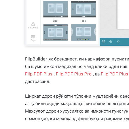
FlipBuilder як брендиест, ки нармафзори пуриқ
ба шумо имкон медиҳад бо чанд клики оддӣ нашр
Flip PDF Plus
,
Flip PDF Plus Pro
, ва
Flip PDF Plus
дастрасанд.
Ширкат дорои рӯйхати тӯлонии муштариёни қаноа
аз қабили эҷоди маҷаллаҳо, китобҳои электронӣ
Маҳсулот дорои хусусиятҳо ва имконоти гуногун
созмонҳое, ки мехоҳанд флипбукҳои рақамии ху