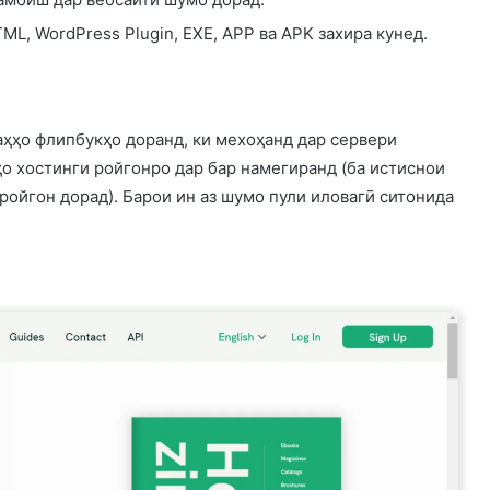
L, WordPress Plugin, EXE, APP ва APK захира кунед.
аҳҳо флипбукҳо доранд, ки мехоҳанд дар сервери
нҳо хостинги ройгонро дар бар намегиранд (ба истиснои
 ройгон дорад). Барои ин аз шумо пули иловагӣ ситонида