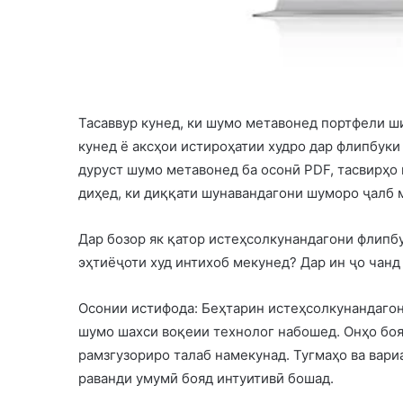
Тасаввур кунед, ки шумо метавонед портфели ш
кунед ё аксҳои истироҳатии худро дар флипбуки
дуруст шумо метавонед ба осонӣ PDF, тасвирҳо 
диҳед, ки диққати шунавандагони шуморо ҷалб 
Дар бозор як қатор истеҳсолкунандагони флипбу
эҳтиёҷоти худ интихоб мекунед? Дар ин ҷо чанд 
Осонии истифода: Беҳтарин истеҳсолкунандагон
шумо шахси воқеии технолог набошед. Онҳо боя
рамзгузориро талаб намекунад. Тугмаҳо ва вари
раванди умумӣ бояд интуитивӣ бошад.