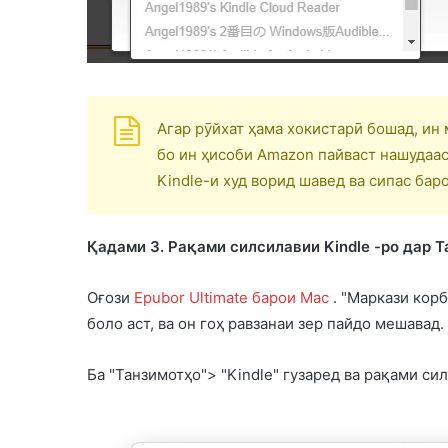
Агар рӯйхат ҳама хокистарӣ бошад, ин 
бо ин ҳисоби Amazon пайваст нашудааст
Kindle-и худ ворид шавед ва сипас бар
Қадами 3. Рақами силсилавии Kindle -ро дар 
Оғози
Epubor Ultimate барои Mac
. "Маркази корб
боло аст, ва он гоҳ равзанаи зер пайдо мешавад.
Ба "Танзимотҳо"> "Kindle" гузаред ва рақами сил