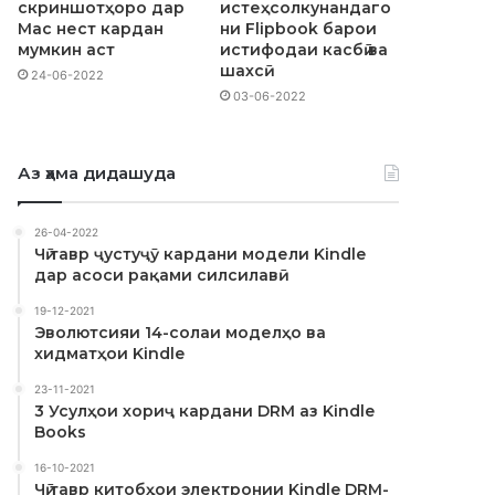
скриншотҳоро дар
истеҳсолкунандаго
Mac нест кардан
ни Flipbook барои
мумкин аст
истифодаи касбӣ ва
шахсӣ
24-06-2022
03-06-2022
Аз ҳама дидашуда
26-04-2022
Чӣ тавр ҷустуҷӯ кардани модели Kindle
дар асоси рақами силсилавӣ
19-12-2021
Эволютсияи 14-солаи моделҳо ва
хидматҳои Kindle
23-11-2021
3 Усулҳои хориҷ кардани DRM аз Kindle
Books
16-10-2021
Чӣ тавр китобҳои электронии Kindle DRM-