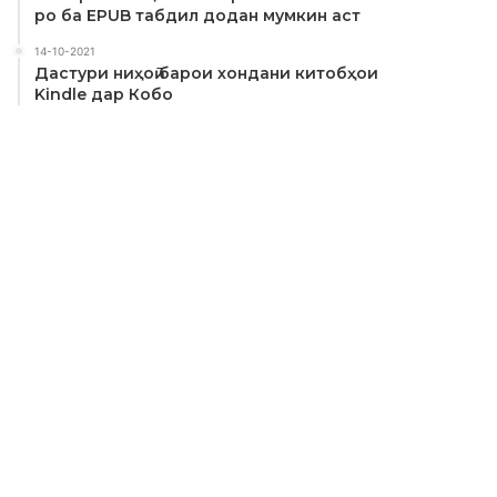
ро ба EPUB табдил додан мумкин аст
14-10-2021
Дастури ниҳоӣ барои хондани китобҳои
Kindle дар Кобо