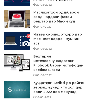
20-08-2022
Маслиҳатҳои оддӣ барои
озод кардани фазои
бештар дар Mac-и худ
24-07-2022
Чӣ тавр скриншотҳоро дар
Mac нест кардан мумкин
аст
24-06-2022
Беҳтарин
истеҳсолкунандагони
Flipbook барои истифодаи
касбӣ ва шахсӣ
03-06-2022
Ҳуҷҷатҳои Scribd-ро ройгон
зеркашӣ кунед - то ҳол дар
соли 2022 кор мекунад!
16-05-2022