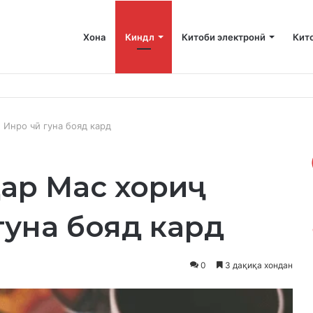
Хона
Киндл
Китоби электронӣ
Кит
ани фазои бештар дар Mac-и худ
 Инро чӣ гуна бояд кард
ар Mac хориҷ
гуна бояд кард
0
3 дақиқа хондан