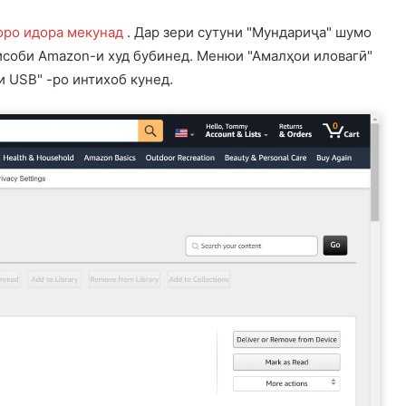
оро идора мекунад
. Дар зери сутуни "Мундариҷа" шумо
ҳисоби Amazon-и худ бубинед. Менюи "Амалҳои иловагӣ"
и USB" -ро интихоб кунед.