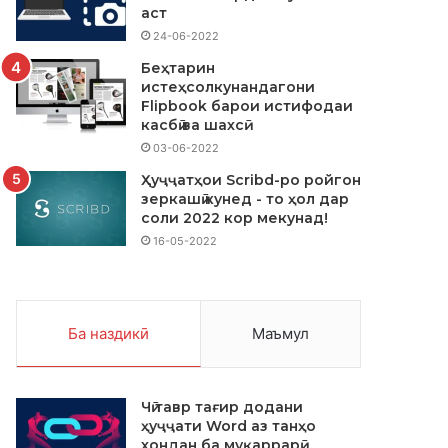
аст
24-06-2022
Беҳтарин
истеҳсолкунандагони
Flipbook барои истифодаи
касбӣ ва шахсӣ
03-06-2022
Ҳуҷҷатҳои Scribd-ро ройгон
зеркашӣ кунед - то ҳол дар
соли 2022 кор мекунад!
16-05-2022
Ба наздикӣ
Маъмул
Чӣ тавр тағир додани
ҳуҷҷати Word аз танҳо
хондан ба муқаррарӣ