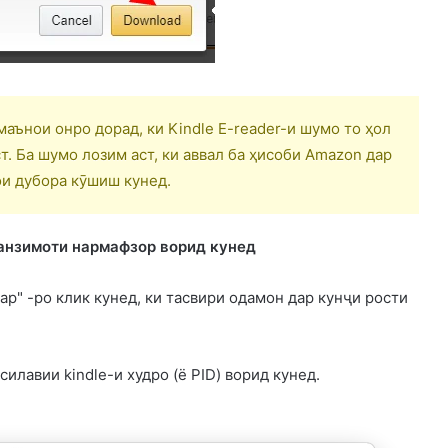
маънои онро дорад, ки Kindle E-reader-и шумо то ҳол
. Ба шумо лозим аст, ки аввал ба ҳисоби Amazon дар
ои дубора кӯшиш кунед.
Танзимоти нармафзор ворид кунед
ар" -ро клик кунед, ки тасвири одамон дар кунҷи рости
силавии kindle-и худро (ё PID) ворид кунед.