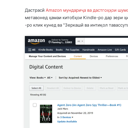
Дастрасӣ
Amazon мундариҷа ва дастгоҳҳои шум
метавонед ҳамаи китобҳои Kindle-ро дар зери 
-ро клик кунед ва "Зеркашӣ ва интиқол тавассут