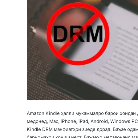
Amazon Kindle ҳалли мукаммалро барои хондан 
медонед, Mac, iPhone, iPad, Android, Windows PC
Kindle DRM манфиатҳои зиёде дорад. Баъзе одам
барномаҳои хониш нест. Баъзеҳо метавонанд ма