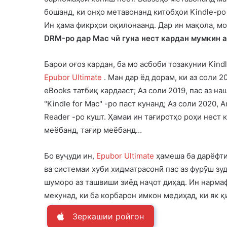
бошанд, ки онҳо метавонанд китобҳои Kindle-ро
Ин ҳама фикрҳои оқилонаанд. Дар ин мақола, м
DRM-ро дар Mac чӣ гуна нест кардан мумкин а
Барои оғоз кардан, ба мо асбоби тозакунии Kind
Epubor Ultimate
. Ман дар ёд дорам, ки аз соли 
eBooks татбиқ кардааст; Аз соли 2019, пас аз 
"Kindle for Mac" -ро паст кунанд; Аз соли 2020, 
Reader -ро кушт. Ҳамаи ин тағиротҳо роҳи нест
меёбанд, тағир меёбанд…
Бо вуҷуди ин,
Epubor Ultimate
ҳамеша ба дарёфти
ва системаи хуби хидматрасонӣ пас аз фурӯш зу
шуморо аз ташвиши зиёд наҷот диҳад. Ин нарма
мекунад, ки ба корбарон имкон медиҳад, ки як қ
Зеркашии ройгон