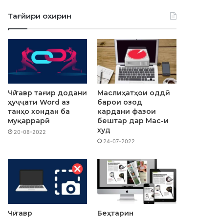
Тағйири охирин
Чӣ тавр тағир додани
Маслиҳатҳои оддӣ
ҳуҷҷати Word аз
барои озод
танҳо хондан ба
кардани фазои
муқаррарӣ
бештар дар Mac-и
худ
20-08-2022
24-07-2022
Чӣ тавр
Беҳтарин