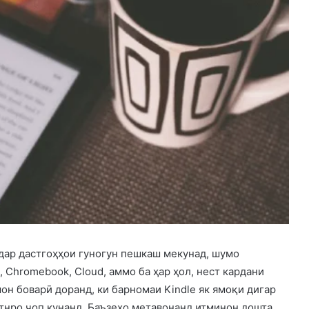
дар дастгоҳҳои гуногун пешкаш мекунад, шумо
, Chromebook, Cloud, аммо ба ҳар ҳол, нест кардани
он боварӣ доранд, ки барномаи Kindle як ямоқи дигар
тнро чоп кунанд. Баъзеҳо метавонанд итминон дошта