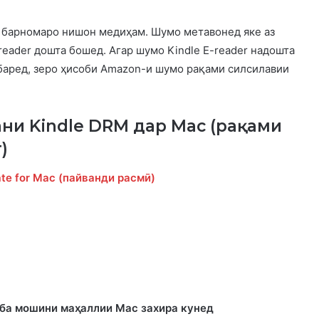
н барномаро нишон медиҳам. Шумо метавонед яке аз
reader дошта бошед. Агар шумо Kindle E-reader надошта
баред, зеро ҳисоби Amazon-и шумо рақами силсилавии
ани Kindle DRM дар Mac (рақами
)
ate for Mac (пайванди расмӣ)
д ба мошини маҳаллии Mac захира кунед