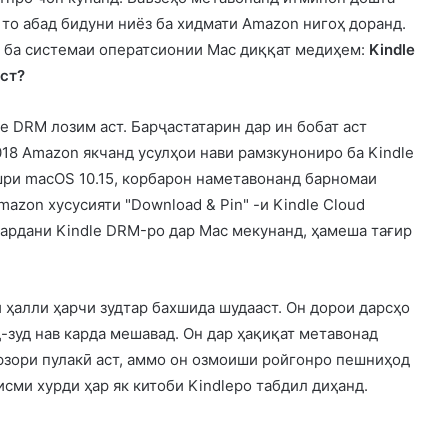
 то абад бидуни ниёз ба хидмати Amazon нигоҳ доранд.
о ба системаи оператсионии Mac диққат медиҳем:
Kindle
ст?
le DRM лозим аст. Барҷастатарин дар ин бобат аст
2018 Amazon якчанд усулҳои нави рамзкунониро ба Kindle
нашри macOS 10.15, корбарон наметавонанд барномаи
Amazon хусусияти "Download & Pin" -и Kindle Cloud
 кардани Kindle DRM-ро дар Mac мекунанд, ҳамеша тағир
 ҳалли ҳарчи зудтар бахшида шудааст. Он дорои дарсҳо
д-зуд нав карда мешавад. Он дар ҳақиқат метавонад
фзори пулакӣ аст, аммо он озмоиши ройгонро пешниҳод
исми хурди ҳар як китоби Kindleро табдил диҳанд.