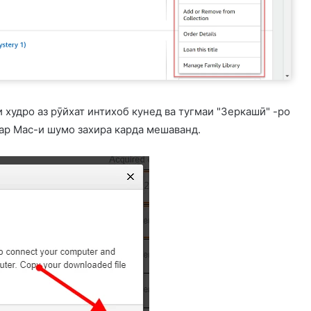
 худро аз рӯйхат интихоб кунед ва тугмаи "Зеркашӣ" -ро
дар Mac-и шумо захира карда мешаванд.