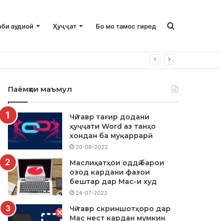
Ҷустуҷӯ
оби аудиоӣ
Ҳуҷҷат
Бо мо тамос гиред
барои
Паёмҳои маъмул
Чӣ тавр тағир додани
ҳуҷҷати Word аз танҳо
хондан ба муқаррарӣ
20-08-2022
Маслиҳатҳои оддӣ барои
озод кардани фазои
бештар дар Mac-и худ
24-07-2022
Чӣ тавр скриншотҳоро дар
Mac нест кардан мумкин