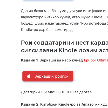
Дар ин бахш ман ба шумо ду усули истифодаи и
вариантҳоро интихоб кунед, агар шумо Kindle E-
бошед, шумо наметавонед Усули 1-ро истифода 
Kindle-ро дар бар намегирад.
Роҳи соддатарини нест кард
силсилавии Kindle лозим аст
Қадами 1. Зеркашӣ ва насб кунед
Epubor Ultim
Зеркашии ройгон
Дастгирии OS: Mac OS X 10.10 ва дертар
Қадами 2. Китобҳои Kindle-ро аз Amazon-и ху