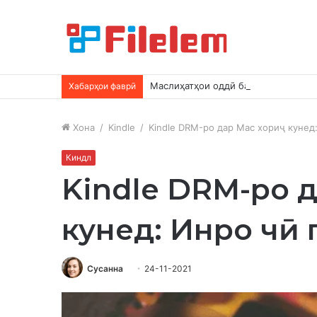
Маслиҳатҳои оддӣ барои озод кард
Хабарҳои фаврӣ
Хона
/
Kindle
/
Kindle DRM-ро дар Mac хориҷ кунед:
Киндл
Kindle DRM-ро д
кунед: Инро чӣ 
Сусанна
24-11-2021