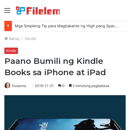
Menu
Mga Simpleng Tip para Magbakante ng Higit pang Space sa Iyong Mac
Bahay
/
Kindle
Kindle
Paano Bumili ng Kindle
Books sa iPhone at iPad
Susanna
2019-11-21
0
2 minutong pagbabasa