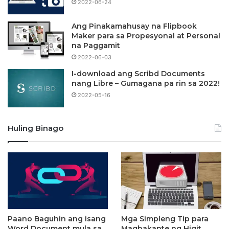
2022-06-24
Ang Pinakamahusay na Flipbook
Maker para sa Propesyonal at Personal
na Paggamit
2022-06-03
I-download ang Scribd Documents
nang Libre – Gumagana pa rin sa 2022!
2022-05-16
Huling Binago
Paano Baguhin ang isang
Mga Simpleng Tip para
Word Document mula sa
Magbakante ng Higit