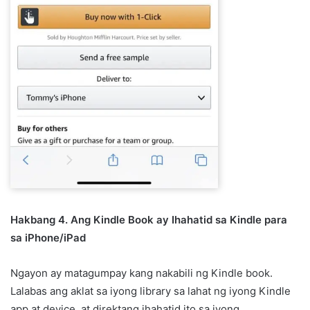
Hakbang 4. Ang Kindle Book ay Ihahatid sa Kindle para
sa iPhone/iPad
Ngayon ay matagumpay kang nakabili ng Kindle book.
Lalabas ang aklat sa iyong library sa lahat ng iyong Kindle
app at device, at direktang ihahatid ito sa iyong