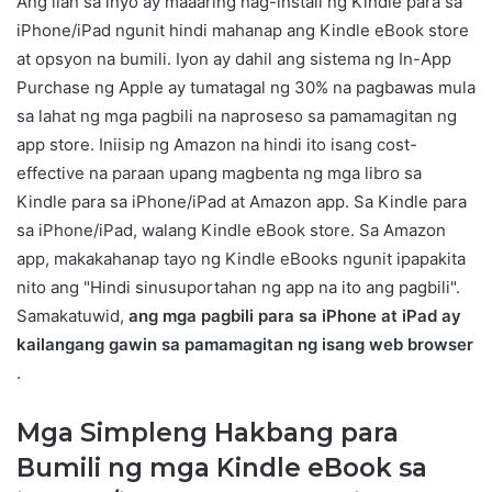
Ang ilan sa inyo ay maaaring nag-install ng Kindle para sa
iPhone/iPad ngunit hindi mahanap ang Kindle eBook store
at opsyon na bumili. Iyon ay dahil ang sistema ng In-App
Purchase ng Apple ay tumatagal ng 30% na pagbawas mula
sa lahat ng mga pagbili na naproseso sa pamamagitan ng
app store. Iniisip ng Amazon na hindi ito isang cost-
effective na paraan upang magbenta ng mga libro sa
Kindle para sa iPhone/iPad at Amazon app. Sa Kindle para
sa iPhone/iPad, walang Kindle eBook store. Sa Amazon
app, makakahanap tayo ng Kindle eBooks ngunit ipapakita
nito ang "Hindi sinusuportahan ng app na ito ang pagbili".
Samakatuwid,
ang mga pagbili para sa iPhone at iPad ay
kailangang gawin sa pamamagitan ng isang web browser
.
Mga Simpleng Hakbang para
Bumili ng mga Kindle eBook sa