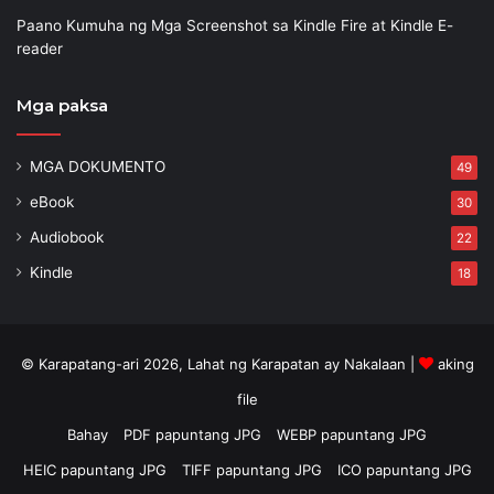
Paano Kumuha ng Mga Screenshot sa Kindle Fire at Kindle E-
reader
Mga paksa
MGA DOKUMENTO
49
eBook
30
Audiobook
22
Kindle
18
© Karapatang-ari 2026, Lahat ng Karapatan ay Nakalaan |
aking
file
Bahay
PDF papuntang JPG
WEBP papuntang JPG
HEIC papuntang JPG
TIFF papuntang JPG
ICO papuntang JPG