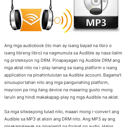
Ang mga audiobook (ito man ay isang bayad na libro o
isang libreng libro) na nagmumula sa Audible ay nasa ilalim
ng proteksyon ng DRM. Pinapayagan ng Audible DRM ang
mga aklat nito na i-play lamang sa isang platform o isang
application na pinahintulutan sa Audible account. Bagama't
sinusuportahan nito ang mga pangunahing platform,
mayroon pa ring ilang device na maaaring gusto mong
laruin ang hindi makakapag-play ng mga Audible na aklat.
Sa mga sitwasyong tulad nito, maaari mong i-convert ang
Audible sa MP3 at alisin ang DRM nito. Ang MP3 ay ang
pinakamalawak na ginagamit na format ng audio. Halos