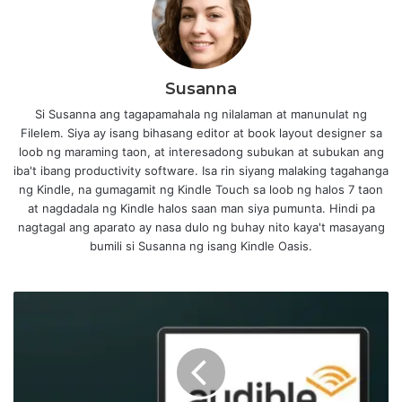
Susanna
Si Susanna ang tagapamahala ng nilalaman at manunulat ng
Filelem. Siya ay isang bihasang editor at book layout designer sa
loob ng maraming taon, at interesadong subukan at subukan ang
iba't ibang productivity software. Isa rin siyang malaking tagahanga
ng Kindle, na gumagamit ng Kindle Touch sa loob ng halos 7 taon
at nagdadala ng Kindle halos saan man siya pumunta. Hindi pa
nagtagal ang aparato ay nasa dulo ng buhay nito kaya't masayang
bumili si Susanna ng isang Kindle Oasis.