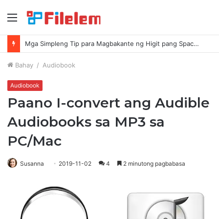
Menu
Mga Simpleng Tip para Magbakante ng Higit pang Space sa Iyong Mac
Bahay
/
Audiobook
Audiobook
Paano I-convert ang Audible
Audiobooks sa MP3 sa
PC/Mac
Susanna
2019-11-02
4
2 minutong pagbabasa