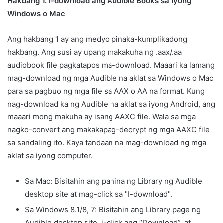
Hakbang 1. I-download ang Audible Books sa Iyong
Windows o Mac
Ang hakbang 1 ay ang medyo pinaka-kumplikadong
hakbang. Ang susi ay upang makakuha ng .aax/.aa
audiobook file pagkatapos ma-download. Maaari ka lamang
mag-download ng mga Audible na aklat sa Windows o Mac
para sa pagbuo ng mga file sa AAX o AA na format. Kung
nag-download ka ng Audible na aklat sa iyong Android, ang
maaari mong makuha ay isang AAXC file. Wala sa mga
nagko-convert ang makakapag-decrypt ng mga AAXC file
sa sandaling ito. Kaya tandaan na mag-download ng mga
aklat sa iyong computer.
Sa Mac: Bisitahin ang pahina ng Library ng Audible
desktop site at mag-click sa "I-download".
Sa Windows 8.1/8, 7: Bisitahin ang Library page ng
Audible desktop site, i-click ang “Download”, at