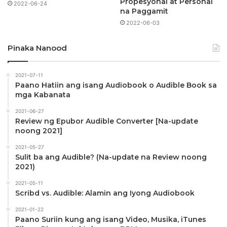
Propesyonal at Personal
2022-06-24
na Paggamit
2022-06-03
Pinaka Nanood
2021-07-11
Paano Hatiin ang isang Audiobook o Audible Book sa
mga Kabanata
2021-06-27
Review ng Epubor Audible Converter [Na-update
noong 2021]
2021-05-27
Sulit ba ang Audible? (Na-update na Review noong
2021)
2021-05-11
Scribd vs. Audible: Alamin ang Iyong Audiobook
2021-01-22
Paano Suriin kung ang isang Video, Musika, iTunes