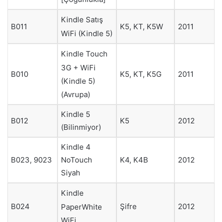
Kindle Satış
B011
K5, KT, K5W
2011
WiFi (Kindle 5)
Kindle Touch
3G + WiFi
B010
K5, KT, K5G
2011
(Kindle 5)
(Avrupa)
Kindle 5
B012
K5
2012
(Bilinmiyor)
Kindle 4
NoTouch
B023, 9023
K4, K4B
2012
Siyah
Kindle
Şifre
B024
2012
PaperWhite
WiFi