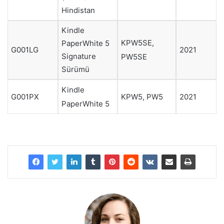
Hindistan
Kindle
KPW5SE,
PaperWhite 5
G001LG
2021
Signature
PW5SE
Sürümü
Kindle
G001PX
KPW5, PW5
2021
PaperWhite 5