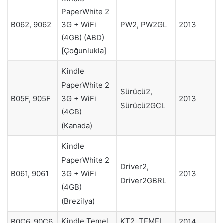
PaperWhite 2
3G + WiFi
B062, 9062
PW2, PW2GL
2013
(4GB) (ABD)
[Çoğunlukla]
Kindle
PaperWhite 2
Sürücü2,
3G + WiFi
B05F, 905F
2013
Sürücü2GCL
(4GB)
(Kanada)
Kindle
PaperWhite 2
Driver2,
3G + WiFi
B061, 9061
2013
Driver2GBRL
(4GB)
(Brezilya)
Kindle Temel
KT2, TEMEL
B0C6, 90C6
2014