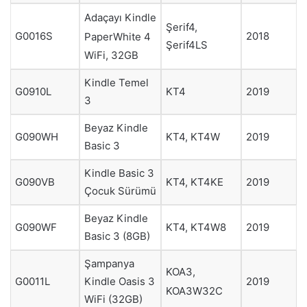
Adaçayı Kindle
Şerif4,
G0016S
2018
PaperWhite 4
Şerif4LS
WiFi, 32GB
Kindle Temel
G0910L
KT4
2019
3
Beyaz Kindle
G090WH
KT4, KT4W
2019
Basic 3
Kindle Basic 3
G090VB
KT4, KT4KE
2019
Çocuk Sürümü
Beyaz Kindle
G090WF
KT4, KT4W8
2019
Basic 3 (8GB)
Şampanya
KOA3,
Kindle Oasis 3
G0011L
2019
KOA3W32C
WiFi (32GB)