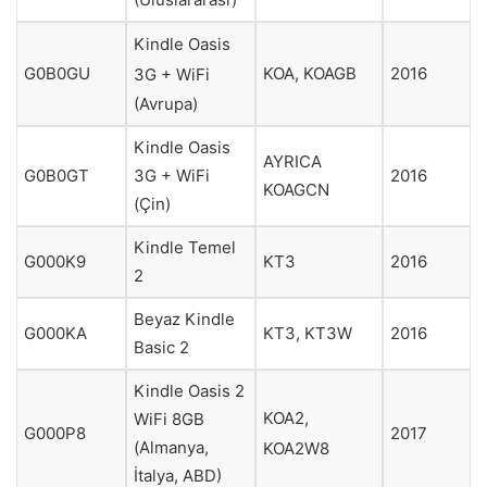
Kindle Oasis
G0B0GU
KOA, KOAGB
2016
3G + WiFi
(Avrupa)
Kindle Oasis
AYRICA
3G + WiFi
G0B0GT
2016
KOAGCN
(Çin)
Kindle Temel
G000K9
KT3
2016
2
Beyaz Kindle
G000KA
KT3, KT3W
2016
Basic 2
Kindle Oasis 2
KOA2,
WiFi 8GB
G000P8
2017
(Almanya,
KOA2W8
İtalya, ABD)