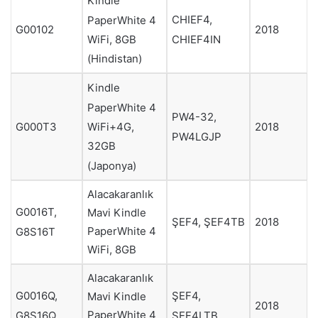
Kindle
CHIEF4,
PaperWhite 4
G00102
2018
CHIEF4IN
WiFi, 8GB
(Hindistan)
Kindle
PaperWhite 4
PW4-32,
WiFi+4G,
G000T3
2018
PW4LGJP
32GB
(Japonya)
Alacakaranlık
G0016T,
Mavi Kindle
ŞEF4, ŞEF4TB
2018
PaperWhite 4
G8S16T
WiFi, 8GB
Alacakaranlık
G0016Q,
ŞEF4,
Mavi Kindle
2018
PaperWhite 4
G8S16Q
ŞEF4LTB