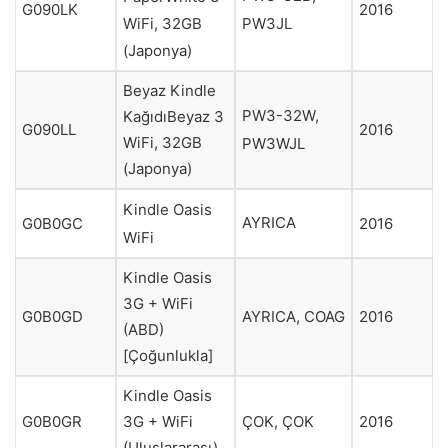
G090LK
2016
PW3JL
WiFi, 32GB
(Japonya)
Beyaz Kindle
PW3-32W,
KağıdıBeyaz 3
G090LL
2016
WiFi, 32GB
PW3WJL
(Japonya)
Kindle Oasis
AYRICA
G0B0GC
2016
WiFi
Kindle Oasis
3G + WiFi
G0B0GD
AYRICA, COAG
2016
(ABD)
[Çoğunlukla]
Kindle Oasis
3G + WiFi
ÇOK, ÇOK
G0B0GR
2016
(Uluslararası)