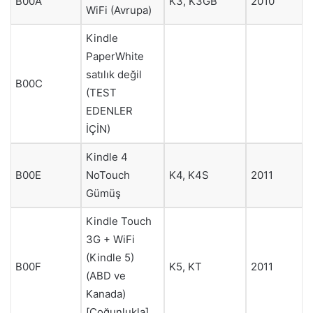
B00A
K3, K3GB
2010
WiFi (Avrupa)
Kindle
PaperWhite
satılık değil
B00C
(TEST
EDENLER
İÇİN)
Kindle 4
NoTouch
B00E
K4, K4S
2011
Gümüş
Kindle Touch
3G + WiFi
(Kindle 5)
B00F
K5, KT
2011
(ABD ve
Kanada)
[Çoğunlukla]