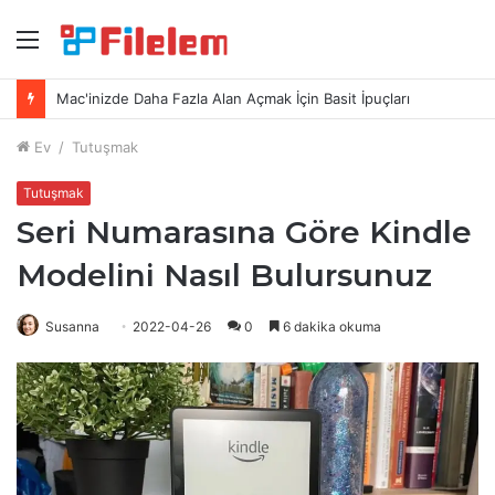
menü
Mac'te Ekran Görüntüleri Nasıl Silinir
Ev
/
Tutuşmak
Tutuşmak
Seri Numarasına Göre Kindle
Modelini Nasıl Bulursunuz
Susanna
2022-04-26
0
6 dakika okuma