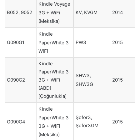
Kindle Voyage
B052, 9052
KV, KVGM
2014
3G + WiFi
(Meksika)
Kindle
G090G1
PW3
2015
PaperWhite 3
WiFi
Kindle
PaperWhite 3
SHW3,
3G + WiFi
G090G2
2015
SHW3G
(ABD)
[Çoğunlukla]
Kindle
Şoför3,
PaperWhite 3
G090G4
2015
Şoför3GM
3G + WiFi
(Meksika)