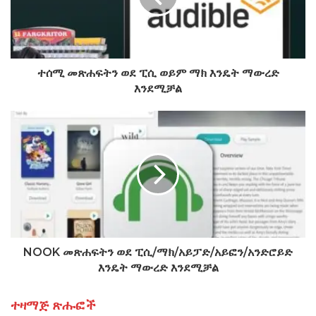
ተሰሚ መጽሐፍትን ወደ ፒሲ ወይም ማክ እንዴት ማውረድ
እንደሚቻል
NOOK መጽሐፍትን ወደ ፒሲ/ማክ/አይፓድ/አይፎን/አንድሮይድ
እንዴት ማውረድ እንደሚቻል
ተዛማጅ ጽሑፎች