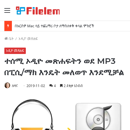
ምናሌ
በእርስዎ Mac ላይ ተጨማሪ ቦታ ለማስለቀቅ ቀላል ምክሮች
ቤት
/
ኦዲዮ መጽሐፍ
ኦዲዮ መጽሐፍ
ተሰሚ ኦዲዮ መጽሐፍትን ወደ MP3
በፒሲ/ማክ እንዴት መለወጥ እንደሚቻል
ሱዛና
2019-11-02
4
2 ደቂቃ አንብብ