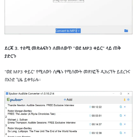
ደረጃ 3. ተሰሚ መጽሐፍትን ለመለወጥ "ወደ MP3 ቀይር" ላይ ጠቅ
ያድርጉ
"ወደ MP3 ቀይር" የሚለውን ሲጫኑ የሚሰሙት መጽሃፎች ዲክሪፕት ይደረጉና
በአንድ ጊዜ ይቀየራሉ።