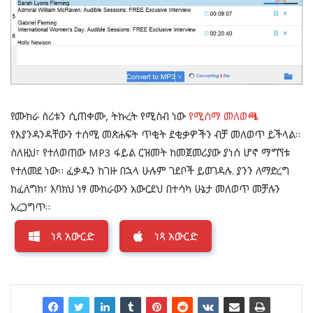
የሙከራ ስሪቱን ሲጠቀሙ, ትኩረት የሚስብ ነው
የሚሰማ መለወጫ
የእያንዳንዳቸውን ተሰሚ መጽሐፍት ጥቂት ደቂቃዎችን ብቻ መለወጥ ይችላል።
ስለዚህ፣ የተለወጠው MP3 ፋይል ርዝመት ከመጀመሪያው ያነሰ ሆኖ ማግኘቱ
የተለመደ ነው። ፈቃዱን ከገዙ በኋላ ሁሉም ገደቦች ይወገዳሉ. ያንን ለማድረግ
ከፈለግክ፣ እባክህ ነፃ ሙከራውን አውርደህ በተሳካ ሁኔታ መለወጥ መቻሉን
አረጋግጥ።
ነጻ አውርድ
ነጻ አውርድ