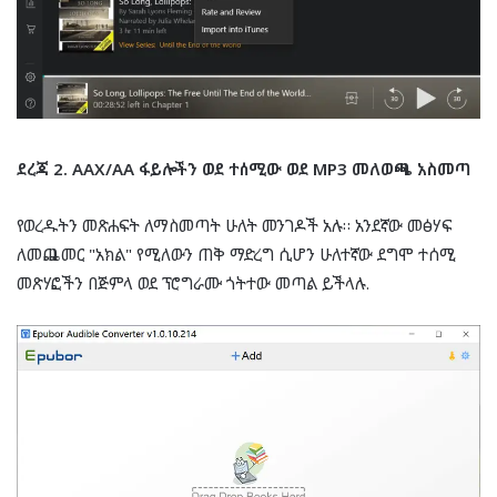
ደረጃ 2. AAX/AA ፋይሎችን ወደ ተሰሚው ወደ MP3 መለወጫ አስመጣ
የወረዱትን መጽሐፍት ለማስመጣት ሁለት መንገዶች አሉ። አንደኛው መፅሃፍ
ለመጨመር "አክል" የሚለውን ጠቅ ማድረግ ሲሆን ሁለተኛው ደግሞ ተሰሚ
መጽሃፎችን በጅምላ ወደ ፕሮግራሙ ጎትተው መጣል ይችላሉ.