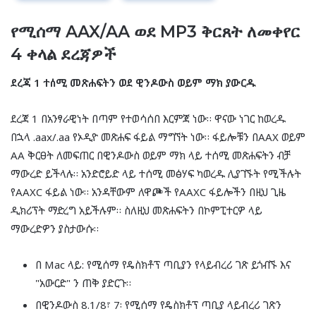
የሚሰማ AAX/AA ወደ MP3 ቅርጸት ለመቀየር
4 ቀላል ደረጃዎች
ደረጃ 1 ተሰሚ መጽሐፍትን ወደ ዊንዶውስ ወይም ማክ ያውርዱ
ደረጃ 1 በአንፃራዊነት በጣም የተወሳሰበ እርምጃ ነው። ዋናው ነገር ከወረዱ
በኋላ .aax/.aa የኦዲዮ መጽሐፍ ፋይል ማግኘት ነው። ፋይሎቹን በAAX ወይም
AA ቅርፀት ለመፍጠር በዊንዶውስ ወይም ማክ ላይ ተሰሚ መጽሐፍትን ብቻ
ማውረድ ይችላሉ። አንድሮይድ ላይ ተሰሚ መፅሃፍ ካወረዱ ሊያገኙት የሚችሉት
የAAXC ፋይል ነው። አንዳቸውም ለዋጮች የAAXC ፋይሎችን በዚህ ጊዜ
ዲክሪፕት ማድረግ አይችሉም። ስለዚህ መጽሐፍትን በኮምፒተርዎ ላይ
ማውረድዎን ያስታውሱ።
በ Mac ላይ: የሚሰማ የዴስክቶፕ ጣቢያን የላይብረሪ ገጽ ይጎብኙ እና
"አውርድ" ን ጠቅ ያድርጉ።
በዊንዶውስ 8.1/8፣ 7፡ የሚሰማ የዴስክቶፕ ጣቢያ ላይብረሪ ገጽን