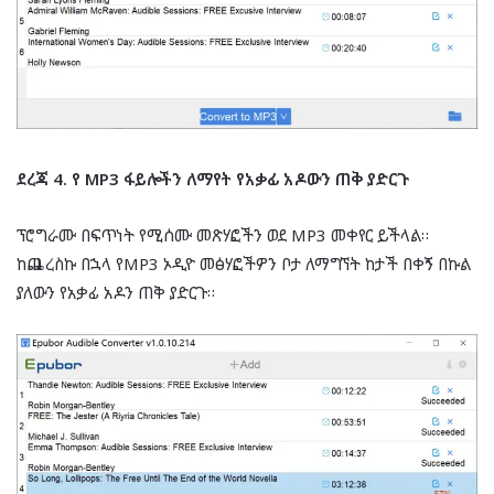
ደረጃ 4. የ MP3 ፋይሎችን ለማየት የአቃፊ አዶውን ጠቅ ያድርጉ
ፕሮግራሙ በፍጥነት የሚሰሙ መጽሃፎችን ወደ MP3 መቀየር ይችላል።
ከጨረስኩ በኋላ የMP3 ኦዲዮ መፅሃፎችዎን ቦታ ለማግኘት ከታች በቀኝ በኩል
ያለውን የአቃፊ አዶን ጠቅ ያድርጉ።