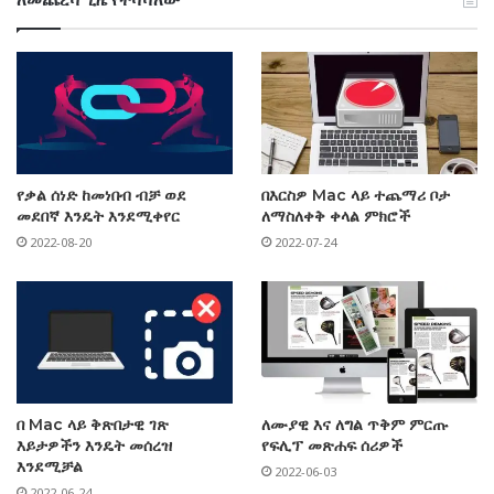
የቃል ሰነድ ከመነበብ ብቻ ወደ
በእርስዎ Mac ላይ ተጨማሪ ቦታ
መደበኛ እንዴት እንደሚቀየር
ለማስለቀቅ ቀላል ምክሮች
2022-08-20
2022-07-24
በ Mac ላይ ቅጽበታዊ ገጽ
ለሙያዊ እና ለግል ጥቅም ምርጡ
እይታዎችን እንዴት መሰረዝ
የፍሊፕ መጽሐፍ ሰሪዎች
እንደሚቻል
2022-06-03
2022-06-24