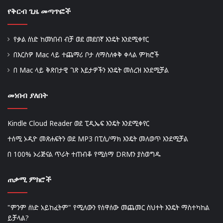
የቅርብ ጊዜ መጣጥፎች
የቃል ሰነድ ከመነበብ ብቻ ወደ መደበኛ እንዴት እንደሚቀየር
በእርስዎ Mac ላይ ተጨማሪ ቦታ ለማስለቀቅ ቀላል ምክሮች
በ Mac ላይ ቅጽበታዊ ገጽ እይታዎችን እንዴት መሰረዝ እንደሚቻል
መነበብ ያለበት
Kindle Cloud Reader ወደ ፒዲኤፍ እንዴት እንደሚቀየር
ተሰሚ ኦዲዮ መጽሐፍትን ወደ MP3 በፒሲ/ማክ እንዴት መለወጥ እንደሚቻል
በ 100% ኦሪጅናል ጥራት ተጠብቆ የሚሰማ DRMን ያስወግዱ
ጠቃሚ ምክሮች
"ምንም ሰነድ አይከፈትም" የሚለውን የሰዋሰው መጨመር ስህተት እንዴት ማስተካከል
ይቻላል?