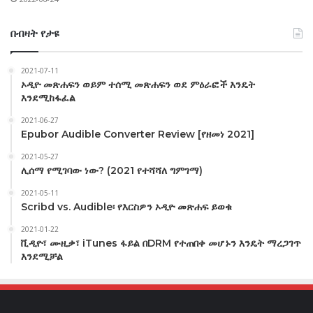
በብዛት የታዩ
2021-07-11
ኦዲዮ መጽሐፍን ወይም ተሰሚ መጽሐፍን ወደ ምዕራፎች እንዴት
እንደሚከፋፈል
2021-06-27
Epubor Audible Converter Review [የዘመነ 2021]
2021-05-27
ሊሰማ የሚገባው ነው? (2021 የተሻሻለ ግምገማ)
2021-05-11
Scribd vs. Audible፡ የእርስዎን ኦዲዮ መጽሐፍ ይወቁ
2021-01-22
ቪዲዮ፣ ሙዚቃ፣ iTunes ፋይል በDRM የተጠበቀ መሆኑን እንዴት ማረጋገጥ
እንደሚቻል