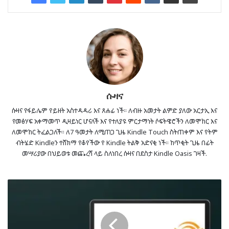
ሱዛና
ሱዛና የፋይሌም የይዘት አስተዳዳሪ እና ጸሐፊ ነች። ለብዙ አመታት ልምድ ያለው አርታኢ እና
የመፅሃፍ አቀማመጥ ዲዛይነር ሆናለች እና የተለያዩ ምርታማነት ሶፍትዌሮችን ለመሞከር እና
ለመሞከር ትፈልጋለች። ለ7 ዓመታት ለሚጠጋ ጊዜ Kindle Touch ስትጠቀም እና የትም
ብትሄድ Kindleን ተሸክማ የቆየችው የ Kindle ትልቅ አድናቂ ነች። ከጥቂት ጊዜ በፊት
መሣሪያው በህይወቱ መጨረሻ ላይ ስለነበረ ሱዛና በደስታ Kindle Oasis ገዛች.