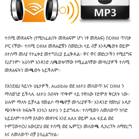
ተሰሚ መጽሐፍት (የሚከፈልበት መጽሐፍም ሆነ ነፃ መጽሐፍ) በDRM ጥበቃ
ሥር ናቸው። ተሰሚ DRM መጽሐፎቹን በመድረክ ላይ ብቻ እንዲጫወቱ ወይም
ለተሰማ መለያ የተፈቀደ መተግበሪያ ይፈቅዳል። ዋና ዋና መድረኮችን የሚደግፍ
ቢሆንም፣ አሁንም አንዳንድ ሊጫወቱባቸው የሚፈልጓቸው መሣሪያዎች ተሰሚ
መጽሐፍትን መጫወት አይችሉም።
በእንደዚህ ዓይነት ሁኔታዎች, Audible ወደ MP3 መለወጥ እና DRM ን
ማስወገድ ይችላሉ. MP3 በብዛት ጥቅም ላይ የዋለው የድምጽ ቅርጸት ነው።
ሁሉም ማለት ይቻላል የመልሶ ማጫዎቻ መሳሪያዎች፣ አንዳንድ የመኪና ኦዲዮ
ጭንቅላት ክፍሎች እንኳን MP3 ን ይደግፋሉ። ተሰሚውን ለመለወጥ ከባድ
አይደለም፣ተሰማ ያለውን መጽሃፍ እንደ AAX ወይም AA ፋይል ወደ
ኮምፒውተርህ አውርደህ ወደ ተሰሚ ወደ ኤምፒ3 መለወጫ ዲክሪፕት ለማድረግ
እና ለመለወጥ ብቻ ያስፈልግሃል።