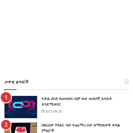
ታዋቂ ልጥፎች
የቃል ሰነድ ከመነበብ ብቻ ወደ መደበኛ እንዴት
እንደሚቀየር
2022-08-20
በእርስዎ Mac ላይ ተጨማሪ ቦታ ለማስለቀቅ ቀላል
ምክሮች