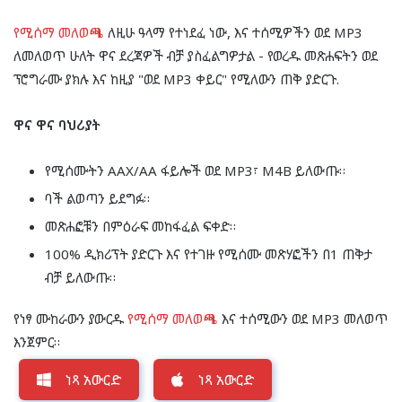
የሚሰማ መለወጫ
ለዚሁ ዓላማ የተነደፈ ነው, እና ተሰሚዎችን ወደ MP3
ለመለወጥ ሁለት ዋና ደረጃዎች ብቻ ያስፈልግዎታል - የወረዱ መጽሐፍትን ወደ
ፕሮግራሙ ያክሉ እና ከዚያ "ወደ MP3 ቀይር" የሚለውን ጠቅ ያድርጉ.
ዋና ዋና ባህሪያት
የሚሰሙትን AAX/AA ፋይሎች ወደ MP3፣ M4B ይለውጡ።
ባች ልወጣን ይደግፉ።
መጽሐፎቹን በምዕራፍ መከፋፈል ፍቀድ።
100% ዲክሪፕት ያድርጉ እና የተገዙ የሚሰሙ መጽሃፎችን በ1 ጠቅታ
ብቻ ይለውጡ።
የነፃ ሙከራውን ያውርዱ
የሚሰማ መለወጫ
እና ተሰሚውን ወደ MP3 መለወጥ
እንጀምር።
ነጻ አውርድ
ነጻ አውርድ