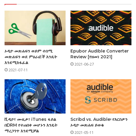
ኦዲዮ መጽሐፍን ወይም ተሰሚ
Epubor Audible Converter
መጽሐፍን ወደ ምዕራፎች እንዴት
Review [የዘመነ 2021]
እንደሚከፋፈል
2021-06-27
2021-07-11
ቪዲዮ፣ ሙዚቃ፣ iTunes ፋይል
Scribd vs. Audible፡ የእርስዎን
በDRM የተጠበቀ መሆኑን እንዴት
ኦዲዮ መጽሐፍ ይወቁ
ማረጋገጥ እንደሚቻል
2021-05-11