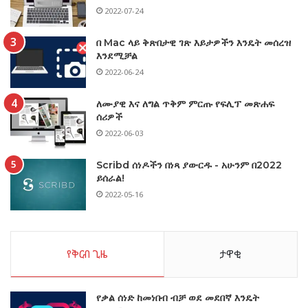
2022-07-24
በ Mac ላይ ቅጽበታዊ ገጽ እይታዎችን እንዴት መሰረዝ
እንደሚቻል
2022-06-24
ለሙያዊ እና ለግል ጥቅም ምርጡ የፍሊፕ መጽሐፍ
ሰሪዎች
2022-06-03
Scribd ሰነዶችን በነጻ ያውርዱ - አሁንም በ2022
ይሰራል!
2022-05-16
የቅርብ ጊዜ
ታዋቂ
የቃል ሰነድ ከመነበብ ብቻ ወደ መደበኛ እንዴት