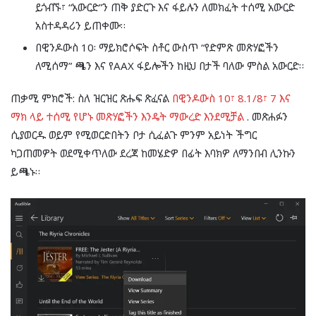
ይጎብኙ፣ “አውርድ”ን ጠቅ ያድርጉ እና ፋይሉን ለመክፈት ተሰሚ አውርድ
አስተዳዳሪን ይጠቀሙ።
በዊንዶውስ 10፡ ማይክሮሶፍት ስቶር ውስጥ “የድምጽ መጽሃፎችን
ለሚሰማ” ጫን እና የAAX ፋይሎችን ከዚህ በታች ባለው ምስል አውርድ።
ጠቃሚ ምክሮች: ስለ ዝርዝር ጽሑፍ ጽፈናል
በዊንዶውስ 10፣ 8.1/8፣ 7 እና
ማክ ላይ ተሰሚ የሆኑ መጽሃፎችን እንዴት ማውረድ እንደሚቻል
. መጽሐፉን
ሲያወርዱ ወይም የሚወርድበትን ቦታ ሲፈልጉ ምንም አይነት ችግር
ካጋጠመዎት ወደሚቀጥለው ደረጃ ከመሄድዎ በፊት እባክዎ ለማንበብ ሊንኩን
ይጫኑ።