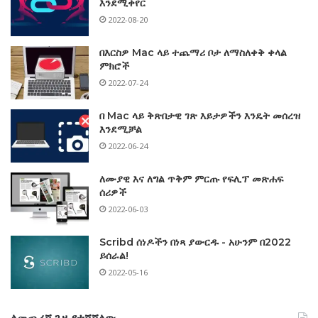
እንደሚቀየር
2022-08-20
በእርስዎ Mac ላይ ተጨማሪ ቦታ ለማስለቀቅ ቀላል
ምክሮች
2022-07-24
በ Mac ላይ ቅጽበታዊ ገጽ እይታዎችን እንዴት መሰረዝ
እንደሚቻል
2022-06-24
ለሙያዊ እና ለግል ጥቅም ምርጡ የፍሊፕ መጽሐፍ
ሰሪዎች
2022-06-03
Scribd ሰነዶችን በነጻ ያውርዱ - አሁንም በ2022
ይሰራል!
2022-05-16
ለመጨረሻ ጊዜ የተሻሻለው