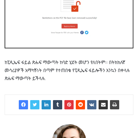
ከፒዲኤፍ ፋይል ጽሑፍ ማውጣት ከባድ ሂደት መሆን የለበትም። በትክክለኛ
መሳሪያዎች አማካኝነት በጣም የተጠበቁ የፒዲኤፍ ፋይሎችን እንኳን በቀላሉ
ጽሑፍ ማውጣት ይችላሉ.