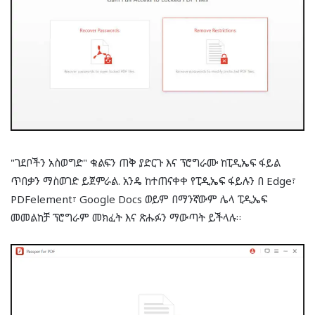
"ገደቦችን አስወግድ" ቁልፍን ጠቅ ያድርጉ እና ፕሮግራሙ ከፒዲኤፍ ፋይል
ጥበቃን ማስወገድ ይጀምራል. አንዴ ከተጠናቀቀ የፒዲኤፍ ፋይሉን በ Edge፣
PDFelement፣ Google Docs ወይም በማንኛውም ሌላ ፒዲኤፍ
መመልከቻ ፕሮግራም መክፈት እና ጽሑፉን ማውጣት ይችላሉ።