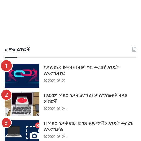
ታዋቂ ልጥፎች
የቃል ሰነድ ከመነበብ ብቻ ወደ መደበኛ እንዴት
እንደሚቀየር
2022-08-20
በእርስዎ Mac ላይ ተጨማሪ ቦታ ለማስለቀቅ ቀላል
ምክሮች
2022-07-24
በ Mac ላይ ቅጽበታዊ ገጽ እይታዎችን እንዴት መሰረዝ
እንደሚቻል
2022-06-24