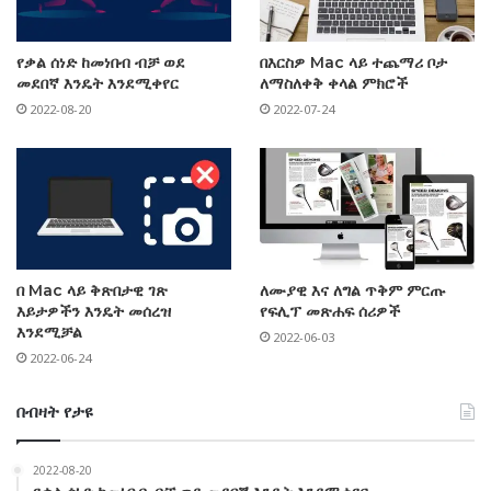
የቃል ሰነድ ከመነበብ ብቻ ወደ
በእርስዎ Mac ላይ ተጨማሪ ቦታ
መደበኛ እንዴት እንደሚቀየር
ለማስለቀቅ ቀላል ምክሮች
2022-08-20
2022-07-24
በ Mac ላይ ቅጽበታዊ ገጽ
ለሙያዊ እና ለግል ጥቅም ምርጡ
እይታዎችን እንዴት መሰረዝ
የፍሊፕ መጽሐፍ ሰሪዎች
እንደሚቻል
2022-06-03
2022-06-24
በብዛት የታዩ
2022-08-20