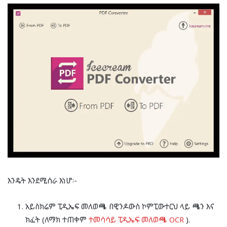
እንዴት እንደሚሰራ እነሆ፡-
አይስክሬም ፒዲኤፍ መለወጫ በዊንዶውስ ኮምፒውተርህ ላይ ጫን እና
ክፈት (ለማክ ተጠቀም
ተመሳሳይ ፒዲኤፍ መለወጫ OCR
).