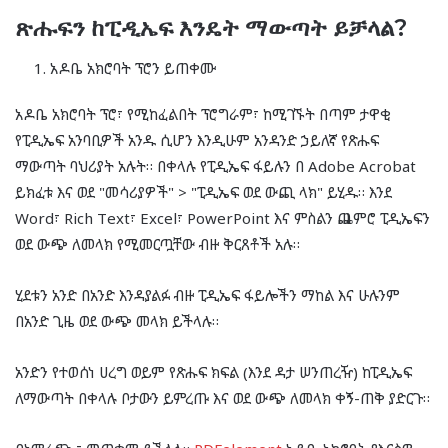
ጽሑፍን ከፒዲኤፍ እንዴት ማውጣት ይቻላል?
አዶቤ አክሮባት ፕሮን ይጠቀሙ
አዶቤ አክሮባት ፕሮ፣ የሚከፈልበት ፕሮግራም፣ ከሚገኙት በጣም ታዋቂ
የፒዲኤፍ አንባቢዎች አንዱ ሲሆን እንዲሁም አንዳንድ ኃይለኛ የጽሑፍ
ማውጣት ባህሪያት አሉት። በቀላሉ የፒዲኤፍ ፋይሉን በ Adobe Acrobat
ይክፈቱ እና ወደ "መሳሪያዎች" > "ፒዲኤፍ ወደ ውጪ ላክ" ይሂዱ። እንደ
Word፣ Rich Text፣ Excel፣ PowerPoint እና ምስልን ጨምሮ ፒዲኤፍን
ወደ ውጭ ለመላክ የሚመርጧቸው ብዙ ቅርጸቶች አሉ።
ሂደቱን አንድ በአንድ እንዳያልፉ ብዙ ፒዲኤፍ ፋይሎችን ማከል እና ሁሉንም
በአንድ ጊዜ ወደ ውጭ መላክ ይችላሉ።
አንድን የተወሰነ ሀረግ ወይም የጽሑፍ ክፍል (እንደ ዳታ ሠንጠረዥ) ከፒዲኤፍ
ለማውጣት በቀላሉ ቦታውን ይምረጡ እና ወደ ውጭ ለመላክ ቀኝ-ጠቅ ያድርጉ።