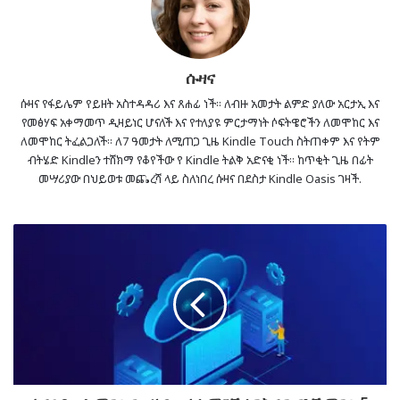
ሱዛና
ሱዛና የፋይሌም የይዘት አስተዳዳሪ እና ጸሐፊ ነች። ለብዙ አመታት ልምድ ያለው አርታኢ እና
የመፅሃፍ አቀማመጥ ዲዛይነር ሆናለች እና የተለያዩ ምርታማነት ሶፍትዌሮችን ለመሞከር እና
ለመሞከር ትፈልጋለች። ለ7 ዓመታት ለሚጠጋ ጊዜ Kindle Touch ስትጠቀም እና የትም
ብትሄድ Kindleን ተሸክማ የቆየችው የ Kindle ትልቅ አድናቂ ነች። ከጥቂት ጊዜ በፊት
መሣሪያው በህይወቱ መጨረሻ ላይ ስለነበረ ሱዛና በደስታ Kindle Oasis ገዛች.