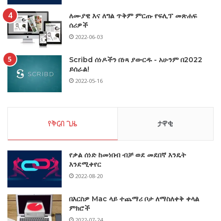
ለሙያዊ እና ለግል ጥቅም ምርጡ የፍሊፕ መጽሐፍ
ሰሪዎች
2022-06-03
Scribd ሰነዶችን በነጻ ያውርዱ - አሁንም በ2022
ይሰራል!
2022-05-16
የቅርብ ጊዜ
ታዋቂ
የቃል ሰነድ ከመነበብ ብቻ ወደ መደበኛ እንዴት
እንደሚቀየር
2022-08-20
በእርስዎ Mac ላይ ተጨማሪ ቦታ ለማስለቀቅ ቀላል
ምክሮች
2022-07-24