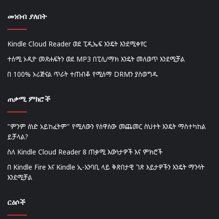
መነበብ ያለበት
Kindle Cloud Reader ወደ ፒዲኤፍ እንዴት እንደሚቀየር
ተሰሚ ኦዲዮ መጽሐፍትን ወደ MP3 በፒሲ/ማክ እንዴት መለወጥ እንደሚቻል
በ 100% ኦሪጅናል ጥራት ተጠብቆ የሚሰማ DRMን ያስወግዱ
ጠቃሚ ምክሮች
"ምንም ሰነድ አይከፈትም" የሚለውን የሰዋሰው መጨመር ስህተት እንዴት ማስተካከል
ይቻላል?
ስለ Kindle Cloud Reader 8 ጠቃሚ እውነታዎች እና ምክሮች
በ Kindle Fire እና Kindle ኢ-አንባቢ ላይ ቅጽበታዊ ገጽ እይታዎችን እንዴት ማንሳት
እንደሚቻል
ርዕሶች