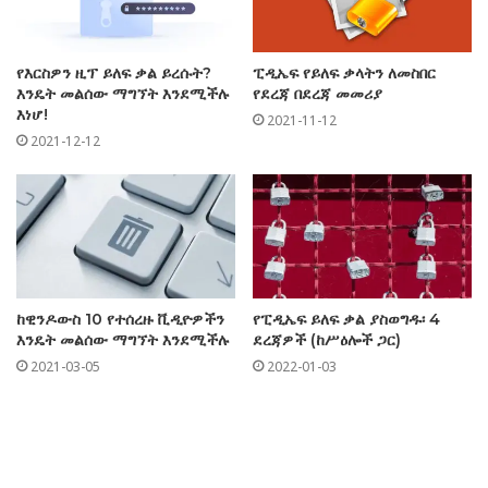
የእርስዎን ዚፕ ይለፍ ቃል ይረሱት?
ፒዲኤፍ የይለፍ ቃላትን ለመስበር
እንዴት መልሰው ማግኘት እንደሚችሉ
የደረጃ በደረጃ መመሪያ
እነሆ!
2021-11-12
2021-12-12
ከዊንዶውስ 10 የተሰረዙ ቪዲዮዎችን
የፒዲኤፍ ይለፍ ቃል ያስወግዱ፡ 4
እንዴት መልሰው ማግኘት እንደሚችሉ
ደረጃዎች (ከሥዕሎች ጋር)
2021-03-05
2022-01-03