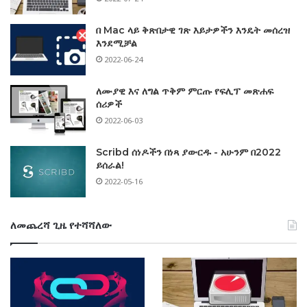
በ Mac ላይ ቅጽበታዊ ገጽ እይታዎችን እንዴት መሰረዝ
እንደሚቻል
2022-06-24
ለሙያዊ እና ለግል ጥቅም ምርጡ የፍሊፕ መጽሐፍ
ሰሪዎች
2022-06-03
Scribd ሰነዶችን በነጻ ያውርዱ - አሁንም በ2022
ይሰራል!
2022-05-16
ለመጨረሻ ጊዜ የተሻሻለው