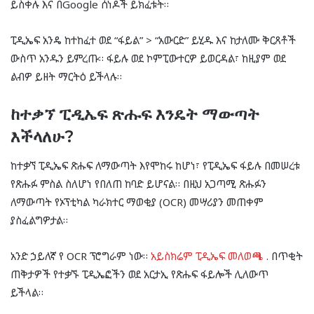
ይስቀሉ እና በGoogle ሰነዶች ይክፈቱት።
ፒዲኤፍ አንዴ ከተከፈተ ወደ “ፋይል” > “አውርድ” ይሂዱ እና ከታለሙ ቅርጸቶች
ውስጥ አንዱን ይምረጡ። ፋይሉ ወደ ኮምፒውተርዎ ይወርዳል፣ ከዚያም ወደ
ልብዎ ይዘት ማርትዕ ይችላሉ።
ከተቃኘ ፒዲኤፍ ጽሑፍ እንዴት ማውጣት
እችላለሁ?
ከተቃኘ ፒዲኤፍ ጽሑፍ ለማውጣት እየሞከሩ ከሆነ፣ የፒዲኤፍ ፋይሉ በመሠረቱ
የጽሑፉ ምስል ስለሆነ የበለጠ ከባድ ይሆናል። በዚህ አጋጣሚ ጽሑፉን
ለማውጣት የኦፕቲካል ካራክተር ማወቂያ (OCR) መሣሪያን መጠቀም
ያስፈልግዎታል።
አንድ ኃይለኛ የ OCR ፕሮግራም ነው።
አይስክሬም ፒዲኤፍ መለወጫ
. በጥቂት
ጠቅታዎች የተቃኙ ፒዲኤፎችን ወደ አርታኢ የጽሑፍ ፋይሎች ሊለውጥ
ይችላል።