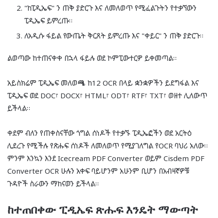
"ከፒዲኤፍ" ን ጠቅ ያድርጉ እና ለመለወጥ የሚፈልጉትን የተቃኘውን
ፒዲኤፍ ይምረጡ።
ለአዲሱ ፋይል የውጤት ቅርጸት ይምረጡ እና "ቀይር" ን ጠቅ ያድርጉ።
ልወጣው ከተጠናቀቀ በኋላ ፋይሉ ወደ ኮምፒውተርዎ ይቀመጣል።
አይስክሬም ፒዲኤፍ መለወጫ ከ12 OCR በላይ ቋንቋዎችን ይደግፋል እና
ፒዲኤፍ ወደ DOC፣ DOCX፣ HTML፣ ODT፣ RTF፣ TXT፣ ወዘተ ሊለውጥ
ይችላል።
ቀደም ብለን የጠቀስናቸው ጎግል ሰነዶች የተቃኙ ፒዲኤፎችን ወደ አርትዕ
ሊደረጉ የሚችሉ የጽሑፍ ሰነዶች ለመለወጥ የሚያገለግል የOCR ባህሪ አለው።
ምንም እንኳን እንደ Icecream PDF Converter ወይም Cisdem PDF
Converter OCR ሁሉን አቀፍ ባይሆንም አሁንም ቢሆን በአብዛኛዎቹ
ጉዳዮች ስራውን ማከናወን ይችላል።
ከተጠበቀው ፒዲኤፍ ጽሑፍ እንዴት ማውጣት