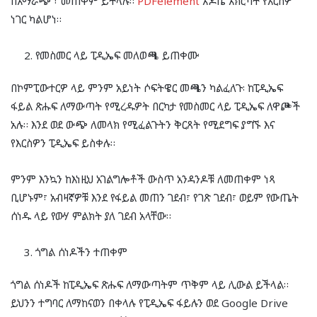
በአማራጭ ፣ መጠቀም ይችላሉ።
PDFelement
አዶቤ አክሮባት የእርስዎ
ነገር ካልሆነ።
የመስመር ላይ ፒዲኤፍ መለወጫ ይጠቀሙ
በኮምፒውተርዎ ላይ ምንም አይነት ሶፍትዌር መጫን ካልፈለጉ፡ ከፒዲኤፍ
ፋይል ጽሑፍ ለማውጣት የሚረዱዎት በርካታ የመስመር ላይ ፒዲኤፍ ለዋጮች
አሉ። እንደ ወደ ውጭ ለመላክ የሚፈልጉትን ቅርጸት የሚደግፍ ያግኙ እና
የእርስዎን ፒዲኤፍ ይስቀሉ።
ምንም እንኳን ከእነዚህ አገልግሎቶች ውስጥ አንዳንዶቹ ለመጠቀም ነጻ
ቢሆኑም፣ አብዛኛዎቹ እንደ የፋይል መጠን ገደብ፣ የገጽ ገደብ፣ ወይም የውጤት
ሰነዱ ላይ የውሃ ምልክት ያለ ገደብ አላቸው።
ጎግል ሰነዶችን ተጠቀም
ጎግል ሰነዶች ከፒዲኤፍ ጽሑፍ ለማውጣትም ጥቅም ላይ ሊውል ይችላል።
ይህንን ተግባር ለማከናወን በቀላሉ የፒዲኤፍ ፋይሉን ወደ Google Drive