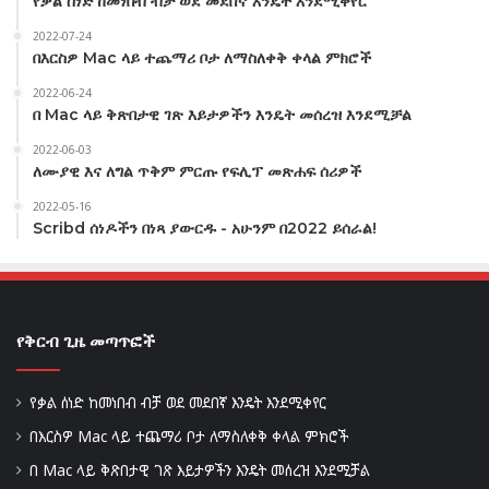
የቃል ሰነድ ከመነበብ ብቻ ወደ መደበኛ እንዴት እንደሚቀየር
2022-07-24
በእርስዎ Mac ላይ ተጨማሪ ቦታ ለማስለቀቅ ቀላል ምክሮች
2022-06-24
በ Mac ላይ ቅጽበታዊ ገጽ እይታዎችን እንዴት መሰረዝ እንደሚቻል
2022-06-03
ለሙያዊ እና ለግል ጥቅም ምርጡ የፍሊፕ መጽሐፍ ሰሪዎች
2022-05-16
Scribd ሰነዶችን በነጻ ያውርዱ - አሁንም በ2022 ይሰራል!
የቅርብ ጊዜ መጣጥፎች
የቃል ሰነድ ከመነበብ ብቻ ወደ መደበኛ እንዴት እንደሚቀየር
በእርስዎ Mac ላይ ተጨማሪ ቦታ ለማስለቀቅ ቀላል ምክሮች
በ Mac ላይ ቅጽበታዊ ገጽ እይታዎችን እንዴት መሰረዝ እንደሚቻል