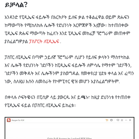
ይቻላል?
አንዳንድ የፒዲኤፍ ፋይሎች በአርትዖት ይለፍ ቃል ተቆልፈዋል ወይም ጽሑፍን
ከማውጣት የሚከለክሉ ሌሎች የደህንነት እርምጃዎች አሏቸው። ከተጠበቀው
ፒዲኤፍ ጽሑፍ ማውጣት ከፈለጉ እንደ ፒዲኤፍ መክፈቻ ፕሮግራም መጠቀም
ያስፈልግዎታል
ፓስፖርት ለፒዲኤፍ
.
ፓስፐር ለፒዲኤፍ በጣም ኃይለኛ ፕሮግራም ሲሆን የይለፍ ቃላትን ማስተካከል
እና ሌሎች የደህንነት ገደቦችን ከፒዲኤፍ ፋይሎች ለምሳሌ የማተም ገደቦችን,
ገደቦችን መቅዳት እና ሌሎችንም ያስወግዳል. የመቀየሪያ ሂደቱ ቀላል እና ፈጣን
ነው, ስለዚህ እሱን ለመስራት የኮምፒተር ዊዝ መሆን አያስፈልግዎትም.
በቀላሉ ሶፍትዌሩን በፒሲዎ ላይ ያውርዱ እና ይጫኑ፣ ከዚያ ደህንነቱ የተጠበቀ
የፒዲኤፍ ፋይል በፓስፐር ለፒዲኤፍ ይክፈቱ።