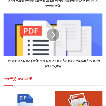
ለዊንዶውስ ምርጥ የውሂብ መልሶ ማግኛ ሶፍትዌር፡ የእኛ ምርጥ 5
ምርጫዎች
በጥቂት ቀላል ደረጃዎች ፒዲኤፍ እንዴት 'ደህንነት የሌለው' ማድረግ
እንደሚቻል
ተዛማጅ ጽሑፎች