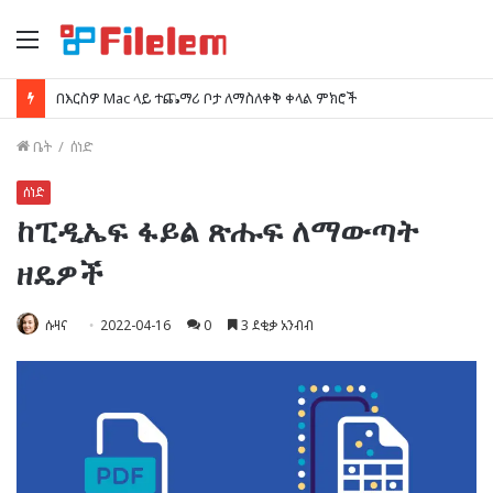
ምናሌ
በ Mac ላይ ቅጽበታዊ ገጽ እይታዎችን እንዴት መሰረዝ እንደሚቻል
ቤት
/
ሰነድ
ሰነድ
ከፒዲኤፍ ፋይል ጽሑፍ ለማውጣት
ዘዴዎች
ሱዛና
2022-04-16
0
3 ደቂቃ አንብብ