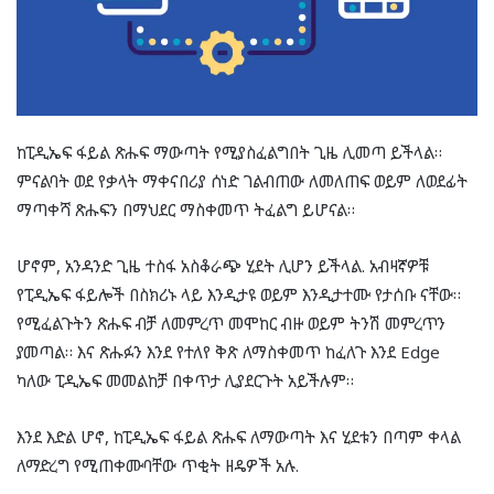
ከፒዲኤፍ ፋይል ጽሑፍ ማውጣት የሚያስፈልግበት ጊዜ ሊመጣ ይችላል።
ምናልባት ወደ የቃላት ማቀናበሪያ ሰነድ ገልብጠው ለመለጠፍ ወይም ለወደፊት
ማጣቀሻ ጽሑፍን በማህደር ማስቀመጥ ትፈልግ ይሆናል።
ሆኖም, አንዳንድ ጊዜ ተስፋ አስቆራጭ ሂደት ሊሆን ይችላል. አብዛኛዎቹ
የፒዲኤፍ ፋይሎች በስክሪኑ ላይ እንዲታዩ ወይም እንዲታተሙ የታሰቡ ናቸው።
የሚፈልጉትን ጽሑፍ ብቻ ለመምረጥ መሞከር ብዙ ወይም ትንሽ መምረጥን
ያመጣል። እና ጽሑፉን እንደ የተለየ ቅጽ ለማስቀመጥ ከፈለጉ እንደ Edge
ካለው ፒዲኤፍ መመልከቻ በቀጥታ ሊያደርጉት አይችሉም።
እንደ እድል ሆኖ, ከፒዲኤፍ ፋይል ጽሑፍ ለማውጣት እና ሂደቱን በጣም ቀላል
ለማድረግ የሚጠቀሙባቸው ጥቂት ዘዴዎች አሉ.