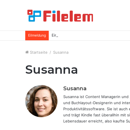
Einfache Tipps zum Freigeben von mehr Sp
Eilmeldung
Startseite
/
Susanna
Susanna
Susanna
Susanna ist Content Managerin und Au
und Buchlayout-Designerin und inter
Produktivitätssoftware. Sie ist auch
und trägt Kindle fast überallhin mit 
Lebensdauer erreicht, also kaufte Su