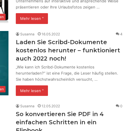
Unternehmens auf interaktive und ansprechende Weise
präsentieren oder Ihre Urlaubsfotos zeigen …
en
Mehr lesen "
Susanna
16.05.2022
4
Laden Sie Scribd-Dokumente
kostenlos herunter – funktioniert
auch 2022 noch!
„Wie kann ich Scribd-Dokumente kostenlos
herunterladen?“ ist eine Frage, die Leser häufig stellen.
Sie haben höchstwahrscheinlich versucht, …
en
Mehr lesen "
Susanna
12.05.2022
0
So konvertieren Sie PDF in 4
einfachen Schritten in ein
Flipbook