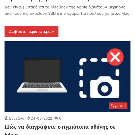
Δεν είναι μυστικό ότι τα MacBook της Apple διαθέτουν μερικούς
από τους πιο ακριβούς SSD στην αγορά. Για πολλούς χρήστες Mac,
…
Διαβάστε περισσότερα »
Εγγραφο
Σουζάνα
24-06-2022
0
Πώς να διαγράψετε στιγμιότυπα οθόνης σε