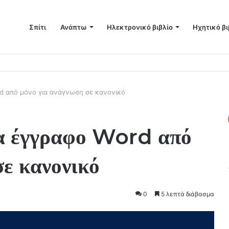
Σπίτι
Ανάπτω
Ηλεκτρονικό βιβλίο
Ηχητικό βι
σετε περισσότερο χώρο στο Mac σας
d από μόνο για ανάγνωση σε κανονικό
να έγγραφο Word από
σε κανονικό
0
5 λεπτά διάβασμα