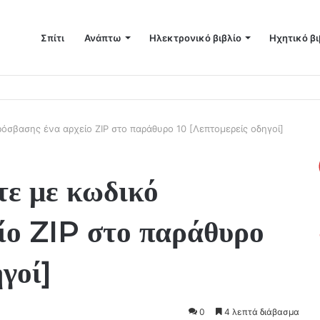
Σπίτι
Ανάπτω
Ηλεκτρονικό βιβλίο
Ηχητικό βι
σετε περισσότερο χώρο στο Mac σας
όσβασης ένα αρχείο ZIP στο παράθυρο 10 [Λεπτομερείς οδηγοί]
τε με κωδικό
ίο ZIP στο παράθυρο
γοί]
0
4 λεπτά διάβασμα