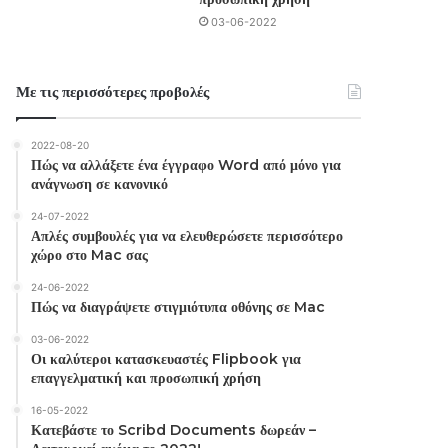
03-06-2022
Με τις περισσότερες προβολές
2022-08-20
Πώς να αλλάξετε ένα έγγραφο Word από μόνο για
ανάγνωση σε κανονικό
24-07-2022
Απλές συμβουλές για να ελευθερώσετε περισσότερο
χώρο στο Mac σας
24-06-2022
Πώς να διαγράψετε στιγμιότυπα οθόνης σε Mac
03-06-2022
Οι καλύτεροι κατασκευαστές Flipbook για
επαγγελματική και προσωπική χρήση
16-05-2022
Κατεβάστε το Scribd Documents δωρεάν –