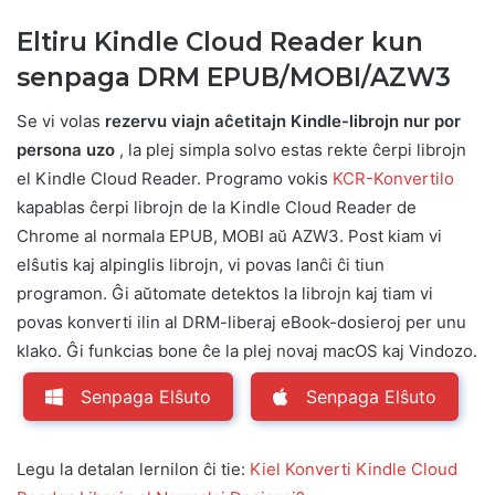
Eltiru Kindle Cloud Reader kun
senpaga DRM EPUB/MOBI/AZW3
Se vi volas
rezervu viajn aĉetitajn Kindle-librojn nur por
persona uzo
, la plej simpla solvo estas rekte ĉerpi librojn
el Kindle Cloud Reader. Programo vokis
KCR-Konvertilo
kapablas ĉerpi librojn de la Kindle Cloud Reader de
Chrome al normala EPUB, MOBI aŭ AZW3. Post kiam vi
elŝutis kaj alpinglis librojn, vi povas lanĉi ĉi tiun
programon. Ĝi aŭtomate detektos la librojn kaj tiam vi
povas konverti ilin al DRM-liberaj eBook-dosieroj per unu
klako. Ĝi funkcias bone ĉe la plej novaj macOS kaj Vindozo.
Senpaga Elŝuto
Senpaga Elŝuto
Legu la detalan lernilon ĉi tie:
Kiel Konverti Kindle Cloud