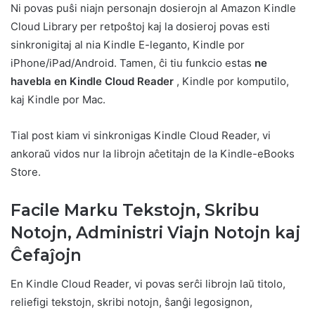
Ni povas puŝi niajn personajn dosierojn al Amazon Kindle
Cloud Library per retpoŝtoj kaj la dosieroj povas esti
sinkronigitaj al nia Kindle E-leganto, Kindle por
iPhone/iPad/Android. Tamen, ĉi tiu funkcio estas
ne
havebla en Kindle Cloud Reader
, Kindle por komputilo,
kaj Kindle por Mac.
Tial post kiam vi sinkronigas Kindle Cloud Reader, vi
ankoraŭ vidos nur la librojn aĉetitajn de la Kindle-eBooks
Store.
Facile Marku Tekstojn, Skribu
Notojn, Administri Viajn Notojn kaj
Ĉefaĵojn
En Kindle Cloud Reader, vi povas serĉi librojn laŭ titolo,
reliefigi tekstojn, skribi notojn, ŝanĝi legosignon,