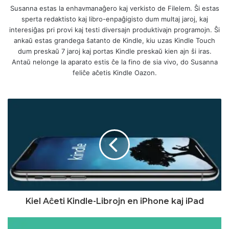
Susanna estas la enhavmanaĝero kaj verkisto de Filelem. Ŝi estas
sperta redaktisto kaj libro-enpaĝigisto dum multaj jaroj, kaj
interesiĝas pri provi kaj testi diversajn produktivajn programojn. Ŝi
ankaŭ estas grandega ŝatanto de Kindle, kiu uzas Kindle Touch
dum preskaŭ 7 jaroj kaj portas Kindle preskaŭ kien ajn ŝi iras.
Antaŭ nelonge la aparato estis ĉe la fino de sia vivo, do Susanna
feliĉe aĉetis Kindle Oazon.
Kiel Aĉeti Kindle-Librojn en iPhone kaj iPad