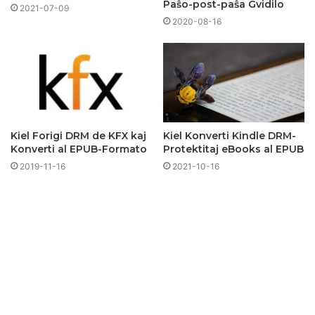
Paŝo-post-paŝa Gvidilo
2021-07-09
2020-08-16
Kiel Forigi DRM de KFX kaj
Kiel Konverti Kindle DRM-
Konverti al EPUB-Formato
Protektitaj eBooks al EPUB
2019-11-16
2021-10-16