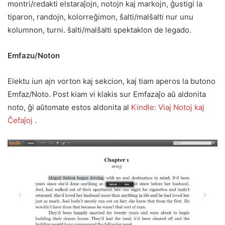
montri/redakti elstaraĵojn, notojn kaj markojn, ĝustigi la
tiparon, randojn, kolorreĝimon, ŝalti/malŝalti nur unu
kolumnon, turni. ŝalti/malŝalti spektaklon de legado.
Emfazu/Noton
Elektu iun ajn vorton kaj sekcion, kaj tiam aperos la butono
Emfaz/Noto. Post kiam vi klakis sur Emfazaĵo aŭ aldonita
noto, ĝi aŭtomate estos aldonita al
Kindle: Viaj Notoj kaj
Ĉefaĵoj
.