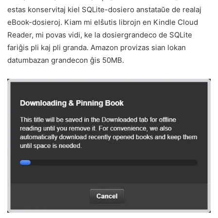
estas konservitaj kiel SQLite-dosiero anstataŭe de realaj
eBook-dosieroj. Kiam mi elŝutis librojn en Kindle Cloud
Reader, mi povas vidi, ke la dosiergrandeco de SQLite
fariĝis pli kaj pli granda. Amazon provizas sian lokan
datumbazan grandecon ĝis 50MB.