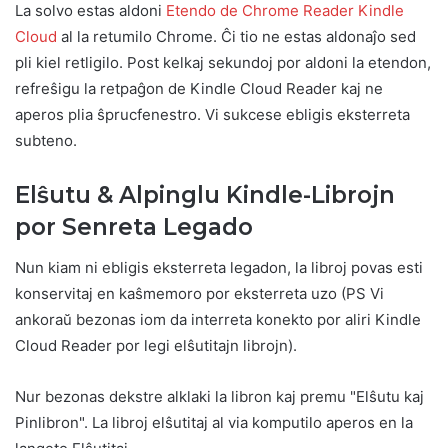
La solvo estas aldoni
Etendo de Chrome Reader Kindle
Cloud
al la retumilo Chrome. Ĉi tio ne estas aldonaĵo sed
pli kiel retligilo. Post kelkaj sekundoj por aldoni la etendon,
refreŝigu la retpaĝon de Kindle Cloud Reader kaj ne
aperos plia ŝprucfenestro. Vi sukcese ebligis eksterreta
subteno.
Elŝutu & Alpinglu Kindle-Librojn
por Senreta Legado
Nun kiam ni ebligis eksterreta legadon, la libroj povas esti
konservitaj en kaŝmemoro por eksterreta uzo (PS Vi
ankoraŭ bezonas iom da interreta konekto por aliri Kindle
Cloud Reader por legi elŝutitajn librojn).
Nur bezonas dekstre alklaki la libron kaj premu "Elŝutu kaj
Pinlibron". La libroj elŝutitaj al via komputilo aperos en la