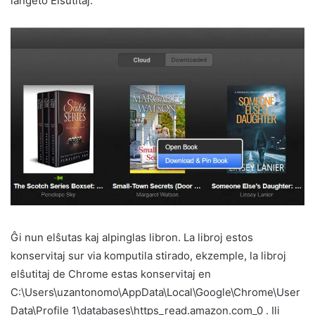
langeto Elŝutitaj.
Ĝi nun elŝutas kaj alpinglas libron. La libroj estos
konservitaj sur via komputila stirado, ekzemple, la libroj
elŝutitaj de Chrome estas konservitaj en
C:\Users\uzantonomo\AppData\Local\Google\Chrome\User
Data\Profile 1\databases\https_read.amazon.com_0 . Ili