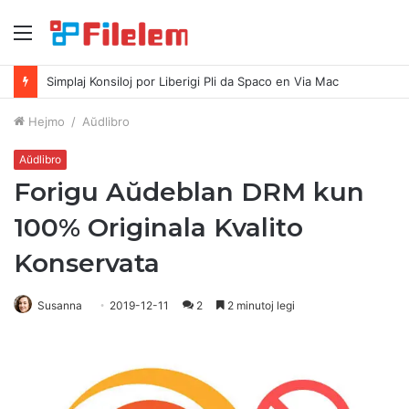
Menuo
Simplaj Konsiloj por Liberigi Pli da Spaco en Via Mac
Hejmo
/
Aŭdlibro
Aŭdlibro
Forigu Aŭdeblan DRM kun
100% Originala Kvalito
Konservata
Susanna
2019-12-11
2
2 minutoj legi