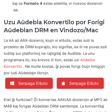
kaj se
Formato 4
estas elektita, vi ricevos dosieron
.aa.
Uzu Aŭdebla Konvertilo por Forigi
Aŭdeblan DRM en Vindozo/Mac
La AA aŭ AAX-dosieroj, kiujn vi elŝutis, estas sub la
protekto de DRM kopirajto, kio signifas, ke ili ne povas esti
luditaj sur platformoj ne rajtigitaj de Audible. La unu
programara ilo, kiu krevos ĉi tion, estas uzi
Aŭdebla
Konvertilo
. Ne multe kostas, ĝi povas forigi ĉiujn limigojn
por ludi Aŭdeblajn librojn.
Senpaga Elŝuto
Senpaga Elŝuto
Kiel ĝi funkcias? Ĝi konvertas AAX/AA dosierojn al MP3 aŭ
M4B kaj forigas Aŭdeblan DRM samtempe. La konvertitaj