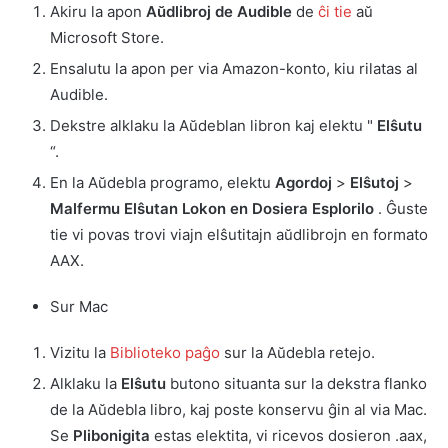
Akiru la apon
Aŭdlibroj de Audible
de
ĉi tie
aŭ
Microsoft Store.
Ensalutu la apon per via Amazon-konto, kiu rilatas al
Audible.
Dekstre alklaku la Aŭdeblan libron kaj elektu "
Elŝutu
“.
En la Aŭdebla programo, elektu
Agordoj
>
Elŝutoj
>
Malfermu Elŝutan Lokon en Dosiera Esplorilo
. Ĝuste
tie vi povas trovi viajn elŝutitajn aŭdlibrojn en formato
AAX.
Sur Mac
Vizitu la
Biblioteko paĝo
sur la Aŭdebla retejo.
Alklaku la
Elŝutu
butono situanta sur la dekstra flanko
de la Aŭdebla libro, kaj poste konservu ĝin al via Mac.
Se
Plibonigita
estas elektita, vi ricevos dosieron .aax,