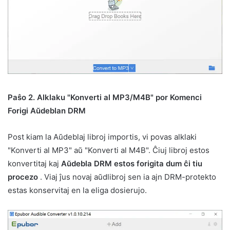
Paŝo 2. Alklaku "Konverti al MP3/M4B" por Komenci
Forigi Aŭdeblan DRM
Post kiam la Aŭdeblaj libroj importis, vi povas alklaki
"Konverti al MP3" aŭ "Konverti al M4B". Ĉiuj libroj estos
konvertitaj kaj
Aŭdebla DRM estos forigita dum ĉi tiu
procezo
. Viaj ĵus novaj aŭdlibroj sen ia ajn DRM-protekto
estas konservitaj en la eliga dosierujo.