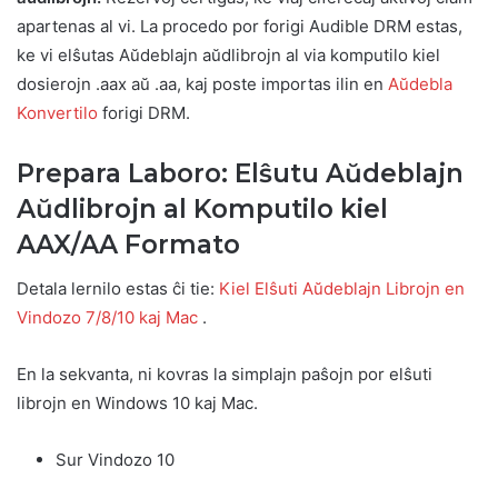
apartenas al vi. La procedo por forigi Audible DRM estas,
ke vi elŝutas Aŭdeblajn aŭdlibrojn al via komputilo kiel
dosierojn .aax aŭ .aa, kaj poste importas ilin en
Aŭdebla
Konvertilo
forigi DRM.
Prepara Laboro: Elŝutu Aŭdeblajn
Aŭdlibrojn al Komputilo kiel
AAX/AA Formato
Detala lernilo estas ĉi tie:
Kiel Elŝuti Aŭdeblajn Librojn en
Vindozo 7/8/10 kaj Mac
.
En la sekvanta, ni kovras la simplajn paŝojn por elŝuti
librojn en Windows 10 kaj Mac.
Sur Vindozo 10