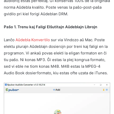
aŭdlibroj estas perfektaj. Ĝi konservas 100% de la originala
norma Aŭdebla kvalito. Poste venas la paŝo-post-paŝa
gvidilo pri kiel forigi Aŭdeblan DRM.
Paŝo 1. Trenu kaj Faligi Elŝutitajn Aŭdeblajn Librojn
Lanĉo
Aŭdebla Konvertilo
sur via Vindozo aŭ Mac. Poste
elektu plurajn Aŭdeblajn dosierojn por treni kaj faligi en la
programon. Vi ankaŭ povas elekti la eligan formaton en ĉi
tiu paŝo. Ni konas MP3. Ĝi estas la plej kongrua formato,
sed vi eble ne tiom konas M4B. M4B estas la MPEG-4
Audio Book dosierformato, kiu estas ofte uzata de iTunes.