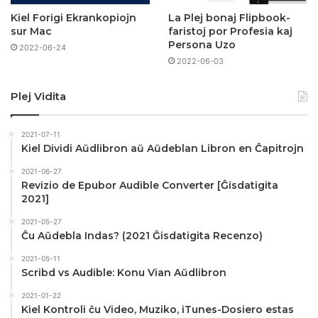
Kiel Forigi Ekrankopiojn
La Plej bonaj Flipbook-
sur Mac
faristoj por Profesia kaj
Persona Uzo
2022-06-24
2022-06-03
Plej Vidita
2021-07-11
Kiel Dividi Aŭdlibron aŭ Aŭdeblan Libron en Ĉapitrojn
2021-06-27
Revizio de Epubor Audible Converter [Ĝisdatigita
2021]
2021-05-27
Ĉu Aŭdebla Indas? (2021 Ĝisdatigita Recenzo)
2021-05-11
Scribd vs Audible: Konu Vian Aŭdlibron
2021-01-22
Kiel Kontroli ĉu Video, Muziko, iTunes-Dosiero estas