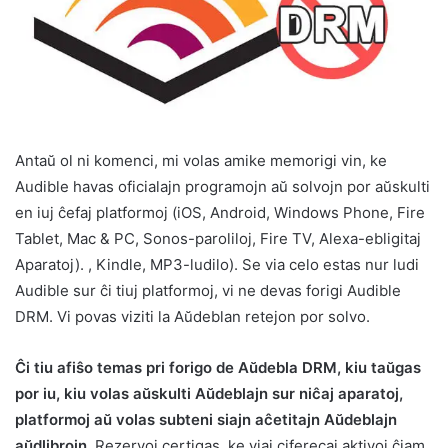
Antaŭ ol ni komenci, mi volas amike memorigi vin, ke
Audible havas oficialajn programojn aŭ solvojn por aŭskulti
en iuj ĉefaj platformoj (iOS, Android, Windows Phone, Fire
Tablet, Mac & PC, Sonos-paroliloj, Fire TV, Alexa-ebligitaj
Aparatoj). , Kindle, MP3-ludilo). Se via celo estas nur ludi
Audible sur ĉi tiuj platformoj, vi ne devas forigi Audible
DRM. Vi povas viziti la Aŭdeblan retejon por solvo.
Ĉi tiu afiŝo temas pri forigo de Aŭdebla DRM, kiu taŭgas
por iu, kiu volas aŭskulti Aŭdeblajn sur niĉaj aparatoj,
platformoj aŭ volas subteni siajn aĉetitajn Aŭdeblajn
aŭdlibrojn.
Rezervoj certigas, ke viaj ciferecaj aktivoj ĉiam