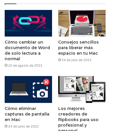
Cómo cambiar un
Consejos sencillos
documento de Word
para liberar más
de solo lectura a
espacio en tu Mac
normal
24 de julio de 2022
20 de agosto de 2022
Cómo eliminar
Los mejores
capturas de pantalla
creadores de
en Mac
flipbooks para uso
profesional y
24 de junio de 2022
personal