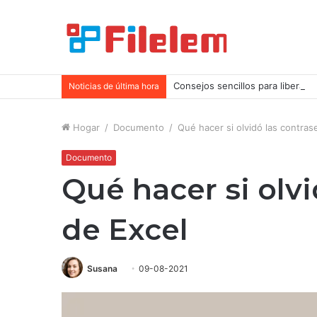
Consejos sencillos para liberar
Noticias de última hora
Hogar
/
Documento
/
Qué hacer si olvidó las contras
Documento
Qué hacer si olv
de Excel
Susana
09-08-2021