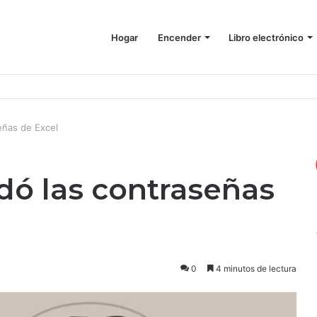
Hogar
Encender
Libro electrónico
 más espacio en tu Mac
eñas de Excel
idó las contraseñas
0
4 minutos de lectura