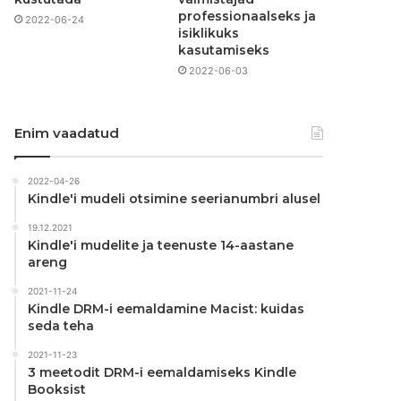
professionaalseks ja
2022-06-24
isiklikuks
kasutamiseks
2022-06-03
Enim vaadatud
2022-04-26
Kindle'i mudeli otsimine seerianumbri alusel
19.12.2021
Kindle'i mudelite ja teenuste 14-aastane
areng
2021-11-24
Kindle DRM-i eemaldamine Macist: kuidas
seda teha
2021-11-23
3 meetodit DRM-i eemaldamiseks Kindle
Booksist