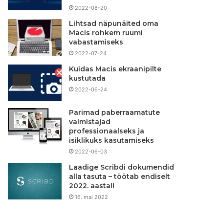
2022-08-20
Lihtsad näpunäited oma
Macis rohkem ruumi
vabastamiseks
2022-07-24
Kuidas Macis ekraanipilte
kustutada
2022-06-24
Parimad paberraamatute
valmistajad
professionaalseks ja
isiklikuks kasutamiseks
2022-06-03
Laadige Scribdi dokumendid
alla tasuta – töötab endiselt
2022. aastal!
16. mai 2022