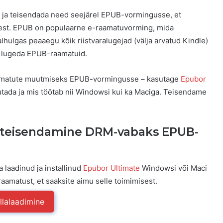
e ja teisendada need seejärel EPUB-vormingusse, et
test. EPUB on populaarne e-raamatuvorming, mida
alhulgas peaaegu kõik riistvaralugejad (välja arvatud Kindle)
i lugeda EPUB-raamatuid.
raamatute muutmiseks EPUB-vormingusse – kasutage
Epubor
utada ja mis töötab nii Windowsi kui ka Maciga. Teisendame
 teisendamine DRM-vabaks EPUB-
 laadinud ja installinud
Epubor Ultimate
Windowsi või Maci
aamatust, et saaksite aimu selle toimimisest.
llalaadimine