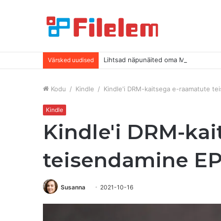
Lihtsad näpunäited oma Macis rohkem
Värsked uudised
Kodu
/
Kindle
/
Kindle'i DRM-kaitsega e-raamatute t
Kindle
Kindle'i DRM-kai
teisendamine E
Susanna
2021-10-16