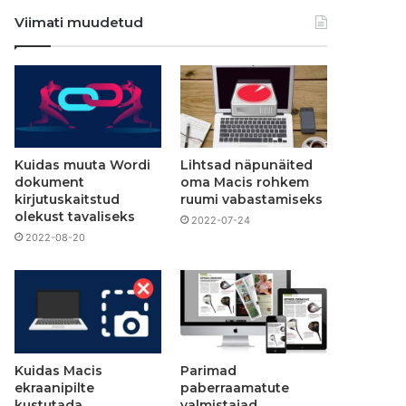
Viimati muudetud
Kuidas muuta Wordi
Lihtsad näpunäited
dokument
oma Macis rohkem
kirjutuskaitstud
ruumi vabastamiseks
olekust tavaliseks
2022-07-24
2022-08-20
Kuidas Macis
Parimad
ekraanipilte
paberraamatute
kustutada
valmistajad