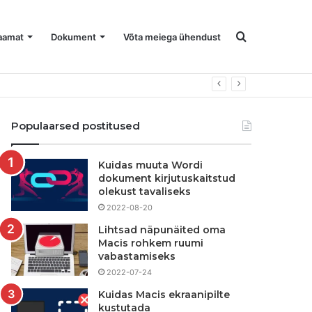
Otsi
aamat
Dokument
Võta meiega ühendust
Populaarsed postitused
Kuidas muuta Wordi
dokument kirjutuskaitstud
olekust tavaliseks
2022-08-20
Lihtsad näpunäited oma
Macis rohkem ruumi
vabastamiseks
2022-07-24
Kuidas Macis ekraanipilte
kustutada