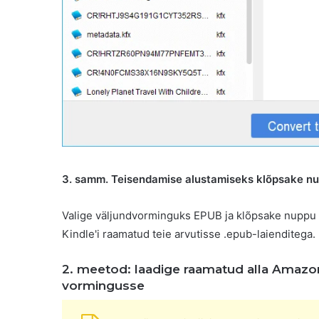
3. samm. Teisendamise alustamiseks klõpsake nu
Valige väljundvorminguks EPUB ja klõpsake nuppu 
Kindle'i raamatud teie arvutisse .epub-laienditega
2. meetod: laadige raamatud alla Amazon
vormingusse