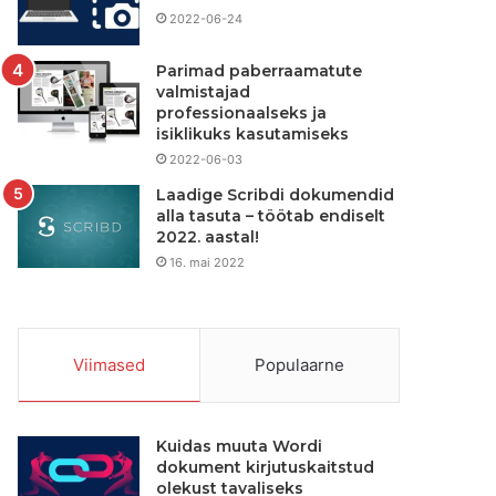
2022-06-24
Parimad paberraamatute
valmistajad
professionaalseks ja
isiklikuks kasutamiseks
2022-06-03
Laadige Scribdi dokumendid
alla tasuta – töötab endiselt
2022. aastal!
16. mai 2022
Viimased
Populaarne
Kuidas muuta Wordi
dokument kirjutuskaitstud
olekust tavaliseks