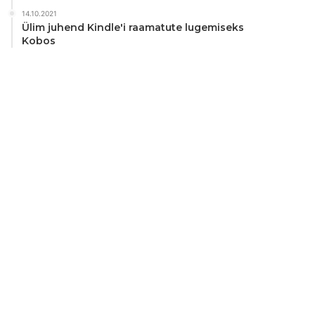
14.10.2021
Ülim juhend Kindle'i raamatute lugemiseks
Kobos