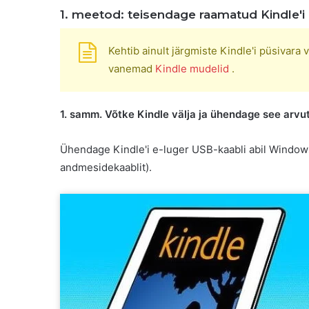
1. meetod: teisendage raamatud Kindle'i 
Kehtib ainult järgmiste Kindle'i püsivar
vanemad
Kindle mudelid
.
1. samm. Võtke Kindle välja ja ühendage see arvu
Ühendage Kindle'i e-luger USB-kaabli abil Windows
andmesidekaablit).