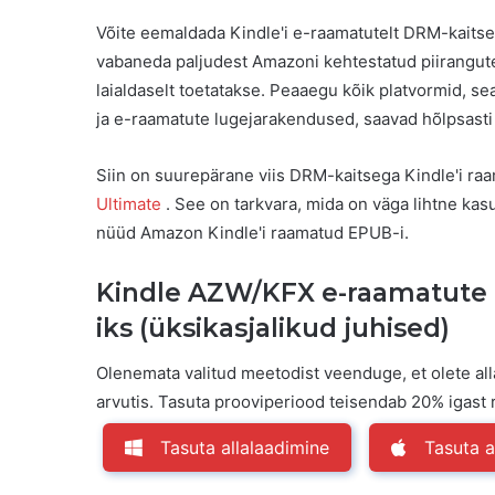
Võite eemaldada Kindle'i e-raamatutelt DRM-kaits
vabaneda paljudest Amazoni kehtestatud piirangu
laialdaselt toetatakse. Peaaegu kõik platvormid, se
ja e-raamatute lugejarakendused, saavad hõlpsast
Siin on suurepärane viis DRM-kaitsega Kindle'i 
Ultimate
. See on tarkvara, mida on väga lihtne kas
nüüd Amazon Kindle'i raamatud EPUB-i.
Kindle AZW/KFX e-raamatute
iks (üksikasjalikud juhised)
Olenemata valitud meetodist veenduge, et olete alla
arvutis. Tasuta prooviperiood teisendab 20% igast r
Tasuta allalaadimine
Tasuta a