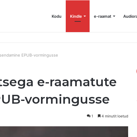
Kodu
Kindle
e-raamat
Audior
 ruumi vabastamiseks
eisendamine EPUB-vormingusse
tsega e-raamatute
PUB-vormingusse
1
4 minutit loetud