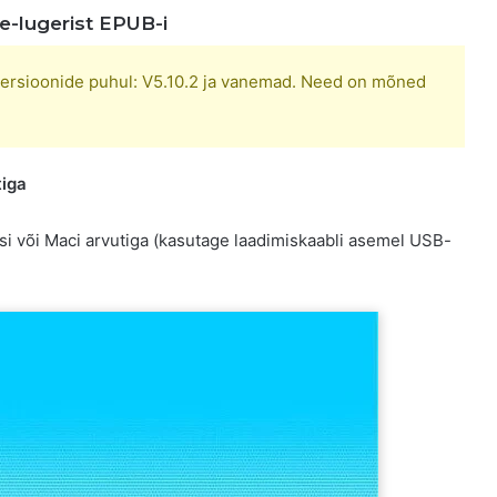
e-lugerist EPUB-i
a versioonide puhul: V5.10.2 ja vanemad. Need on mõned
tiga
i või Maci arvutiga (kasutage laadimiskaabli asemel USB-